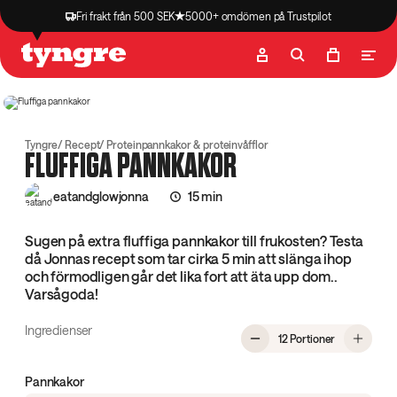
Fri frakt från 500 SEK
5000+ omdömen på Trustpilot
Butik
Recept
Podcast
Artiklar
Tyngre
Recept
Proteinpannkakor & proteinvåfflor
FLUFFIGA PANNKAKOR
eatandglowjonna
15 min
Sugen på extra fluffiga pannkakor till frukosten? Testa
då Jonnas recept som tar cirka 5 min att slänga ihop
och förmodligen går det lika fort att äta upp dom..
Varsågoda!
Ingredienser
, Fluffiga pa
12 Portioner
Pannkakor