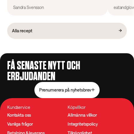
Sandra Svensson
eatandglo
Alla recept
FÅ SENASTE NYTT OCH
ERBJUDANDEN
Prenumerera på nyhetsbrev
Kundservice
Köpvillkor
Kontakta oss
Allmänna villkor
Vanliga frågor
Integritetspolicy
Betalning & leverans
Tillgänglighet