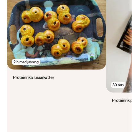
2 h med jäsning
Proteinrika lussekatter
30 min
Proteinrik