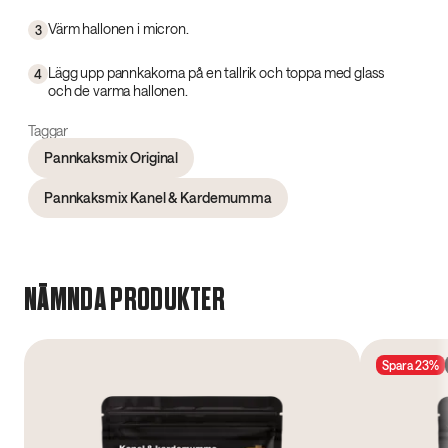
Värm hallonen i micron.
3
Lägg upp pannkakorna på en tallrik och toppa med glass
4
och de varma hallonen.
Taggar
Pannkaksmix Original
Pannkaksmix Kanel & Kardemumma
NÄMNDA PRODUKTER
Spara 23%