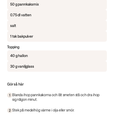
50 g pannkaksmix
0.75 dl vatten
salt
1 tsk bakpulver
Topping
40 g hallon
30 g vaniljglass
Gör så här
Blanda ihop pannkakorna och låt smeten stå och dra ihop
1
sig någon minut.
Stek på medelhög värme i olja eller smör.
2