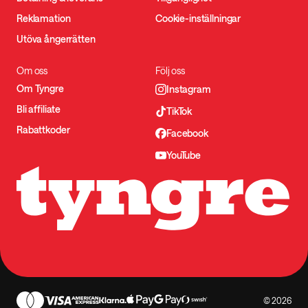
Reklamation
Cookie-inställningar
Utöva ångerrätten
Om oss
Följ oss
Om Tyngre
Instagram
Bli affiliate
TikTok
Rabattkoder
Facebook
YouTube
© 2026