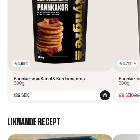
4.6
(
61
)
4.7
(
109
)
Pannkaksmix Kanel & Kardemumma
Pannkaksmi
500g
500g
129 SEK
99 SEK
129
LIKNANDE RECEPT