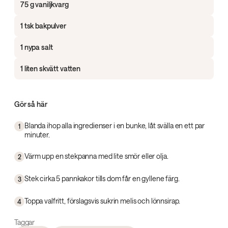
75 g vaniljkvarg
1 tsk bakpulver
1 nypa salt
1 liten skvätt vatten
Gör så här
Blanda ihop alla ingredienser i en bunke, låt svälla en ett par
1
minuter.
Värm upp en stekpanna med lite smör eller olja.
2
Stek cirka 5 pannkakor tills dom får en gyllene färg.
3
Toppa valfritt, förslagsvis sukrin melis och lönnsirap.
4
Taggar