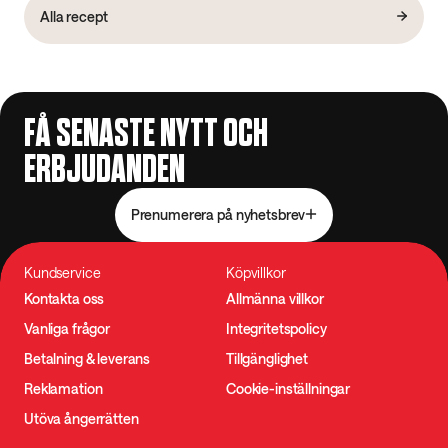
Alla recept
FÅ SENASTE NYTT OCH
ERBJUDANDEN
Prenumerera på nyhetsbrev
Kundservice
Köpvillkor
Kontakta oss
Allmänna villkor
Vanliga frågor
Integritetspolicy
Betalning & leverans
Tillgänglighet
Reklamation
Cookie-inställningar
Utöva ångerrätten