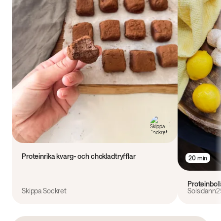
Proteinrika kvarg- och chokladtryfflar
20 min
Proteinbol
Skippa Sockret
Solsidann2