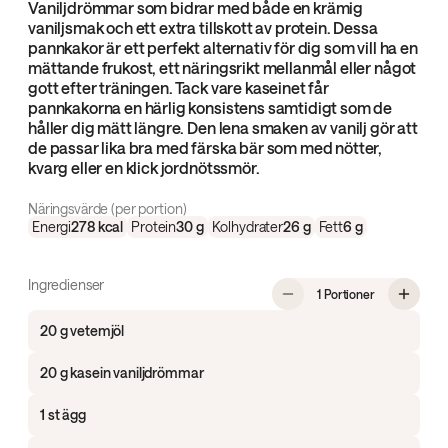
Vaniljdrömmar som bidrar med både en krämig
vaniljsmak och ett extra tillskott av protein. Dessa
pannkakor är ett perfekt alternativ för dig som vill ha en
mättande frukost, ett näringsrikt mellanmål eller något
gott efter träningen. Tack vare kaseinet får
pannkakorna en härlig konsistens samtidigt som de
håller dig mätt längre. Den lena smaken av vanilj gör att
de passar lika bra med färska bär som med nötter,
kvarg eller en klick jordnötssmör.
Näringsvärde (per portion)
Energi
278
kcal
Protein
30
g
Kolhydrater
26
g
Fett
6
g
Ingredienser
, Proteinpann
1 Portioner
20 g vetemjöl
20 g kasein vaniljdrömmar
1 st ägg