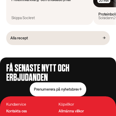
20 min
Proteinbol
Skippa Sockret
Solsidann2
Alla recept
FÅ SENASTE NYTT OCH
ERBJUDANDEN
Prenumerera på nyhetsbrev
Kundservice
Köpvillkor
Kontakta oss
Allmänna villkor