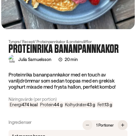
Tyngre
Recept
Proteinpannkakor & proteinvåfflor
PROTEINRIKA BANANPANNKAKOR
Julia Samuelsson
20 min
Proteinrika bananpannkakor med en touch av
vaniljdrömmar som sedan toppas med en grekisk
yoghurt mixade med frysta hallon, perfekt kombo!
Näringsvärde (per portion)
Energi
474
kcal
Protein
44
g
Kolhydrater
43
g
Fett
13
g
Ingredienser
, Proteinrika
1 Portioner