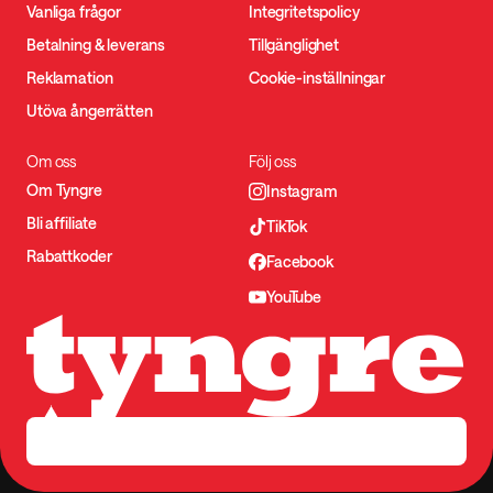
Vanliga frågor
Integritetspolicy
Betalning & leverans
Tillgänglighet
Reklamation
Cookie-inställningar
Utöva ångerrätten
Om oss
Följ oss
Om Tyngre
Instagram
Bli affiliate
TikTok
Rabattkoder
Facebook
YouTube