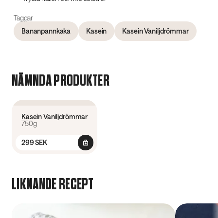
Taggar
Bananpannkaka
Kasein
Kasein Vaniljdrömmar
NÄMNDA PRODUKTER
4.6
(
239
)
Kasein Vaniljdrömmar
750g
299 SEK
LIKNANDE RECEPT