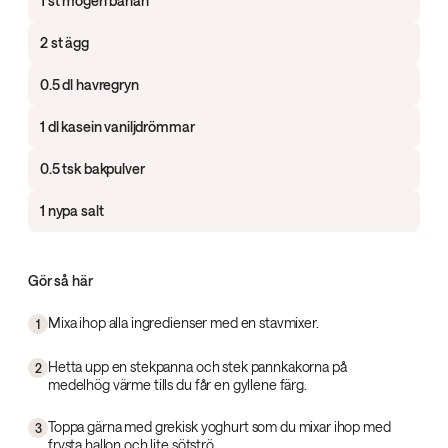
1 st mogen banan
2 st ägg
0.5 dl havregryn
1 dl kasein vaniljdrömmar
0.5 tsk bakpulver
1 nypa salt
Gör så här
Mixa ihop alla ingredienser med en stavmixer.
1
Hetta upp en stekpanna och stek pannkakorna på
2
medelhög värme tills du får en gyllene färg.
Toppa gärna med grekisk yoghurt som du mixar ihop med
3
frysta hallon och lite sötströ.