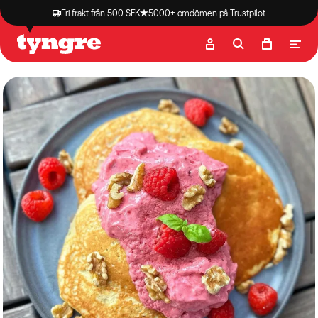
Fri frakt från 500 SEK
5000+ omdömen på Trustpilot
Butik
Recept
Podcast
Artiklar