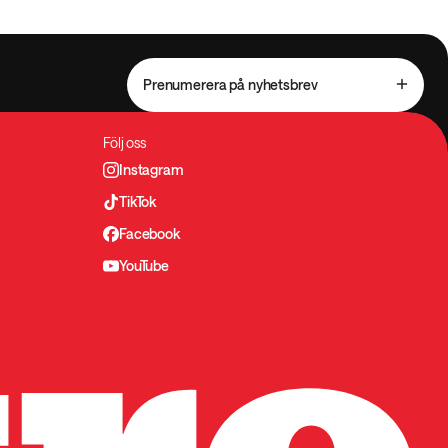
Prenumerera på nyhetsbrev
Följ oss
Instagram
TikTok
Facebook
YouTube