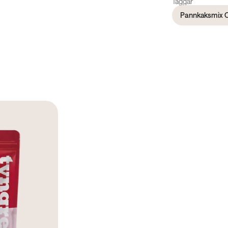
Taggar
Pannkaksmix O