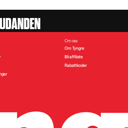
JUDANDEN
Om oss
Om Tyngre
y
Bli affiliate
Rabattkoder
ingar