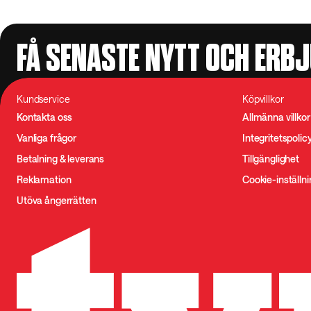
FÅ SENASTE NYTT OCH ERB
Kundservice
Köpvillkor
Kontakta oss
Allmänna villkor
Vanliga frågor
Integritetspolic
Betalning & leverans
Tillgänglighet
Reklamation
Cookie-inställn
Utöva ångerrätten