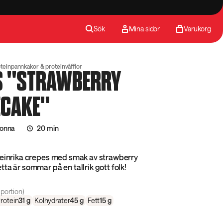
Sök
Mina sidor
Varukorg
teinpannkakor & proteinvåfflor
S "STRAWBERRY
ECAKE"
jonna
20 min
teinrika crepes med smak av strawberry
ta är sommar på en tallrik gott folk!
portion)
rotein
31
g
Kolhydrater
45
g
Fett
15
g