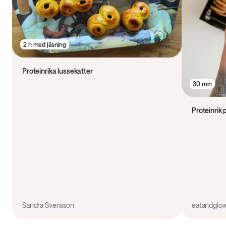
2 h med jäsning
Proteinrika lussekatter
30 min
Proteinrik
Sandra Svensson
eatandglo