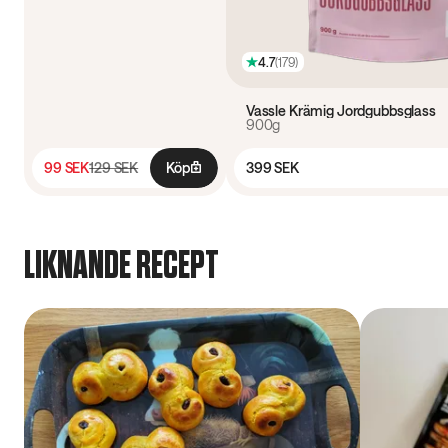
4.7
(
179
)
Vassle Krämig Jordgubbsglass
900g
99 SEK
129 SEK
Köp
399 SEK
LIKNANDE RECEPT