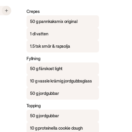
, Crepes "strawberry cheesecake"
Crepes
50 g pannkaksmix original
1 dl vatten
1.5 tsk smör & rapsolja
Fyllning
50 g färskost light
10 g vassle krämig jordgubbsglass
50 g jordgubbar
Topping
50 g jordgubbar
10 g proteinella cookie dough