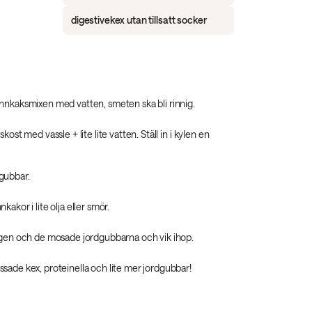
digestivekex utan tillsatt socker
nnkaksmixen med vatten, smeten ska bli rinnig.
kost med vassle + lite lite vatten. Ställ in i kylen en
gubbar.
kakor i lite olja eller smör.
ngen och de mosade jordgubbarna och vik ihop.
sade kex, proteinella och lite mer jordgubbar!