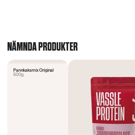
NÄMNDA PRODUKTER
4.7
(
109
)
Spara 23%
Månadens Produkt
Pannkaksmix Original
500g