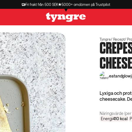
Fri frakt från 500 SEK
5000+ omdömen på Trustpilot
Tyngre
Recept
Pro
CREPE
CHEES
eatandglow
Lyxiga och pro
cheesecake. Det
Näringsvärde (per 
Energi
410
kcal
P