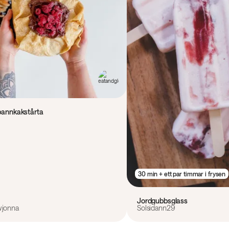
 pannkakstårta
30 min + ett par timmar i frysen
Jordgubbsglass
wjonna
Solsidann29