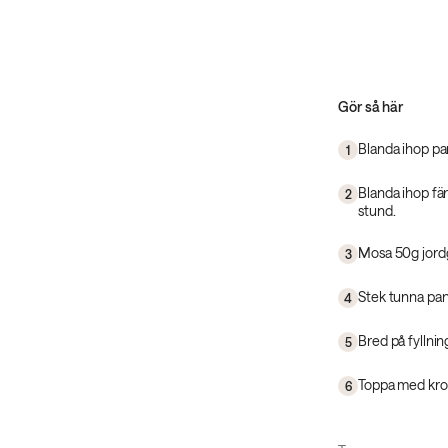
Gör så här
Blanda ihop pa
1
Blanda ihop färs
2
stund.
Mosa 50g jord
3
Stek tunna pann
4
Bred på fyllni
5
Toppa med kros
6