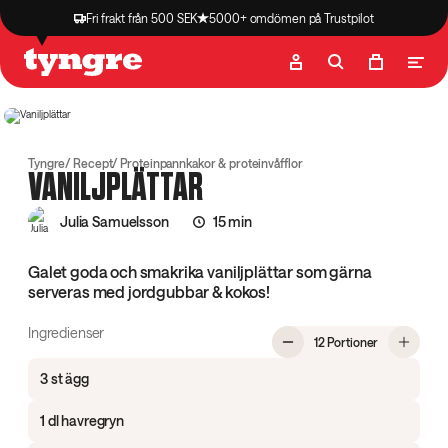
Fri frakt från 500 SEK
5000+ omdömen på Trustpilot
Butik
Recept
Podcast
Artiklar
Tyngre
Recept
Proteinpannkakor & proteinvåfflor
VANILJPLÄTTAR
Julia Samuelsson
15 min
Galet goda och smakrika vaniljplättar som gärna
serveras med jordgubbar & kokos!
Ingredienser
, Vaniljplättar
12 Portioner
3 st ägg
1 dl havregryn