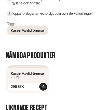
gyllene och fin färg.
Toppa förslagsvis med jordgubbar och lite kokosflingor!
5
Taggar
Kasein Vaniljdrömmar
NÄMNDA PRODUKTER
4.6
(
239
)
Kasein Vaniljdrömmar
750g
299 SEK
LIKNANDE RECEPT