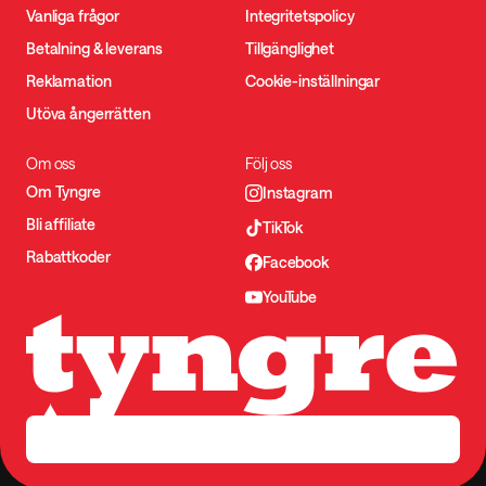
Vanliga frågor
Integritetspolicy
Betalning & leverans
Tillgänglighet
Reklamation
Cookie-inställningar
Utöva ångerrätten
Om oss
Följ oss
Om Tyngre
Instagram
Bli affiliate
TikTok
Rabattkoder
Facebook
YouTube