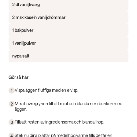
2 dl vaniljkvarg
2 msk kasein vaniljdrömmar
1 bakpulver
1 vaniljpulver
nypa salt
Gör så här
Vispa äggen fluffiga med en elvisp.
1
Mixa havregrynen till ett mjöl och blanda ner i bunken med
2
äggen.
Tillsätt resten av ingredienserna och blanda ihop.
3
Stek nu dina plättar på medelhög värme tills de får en
4