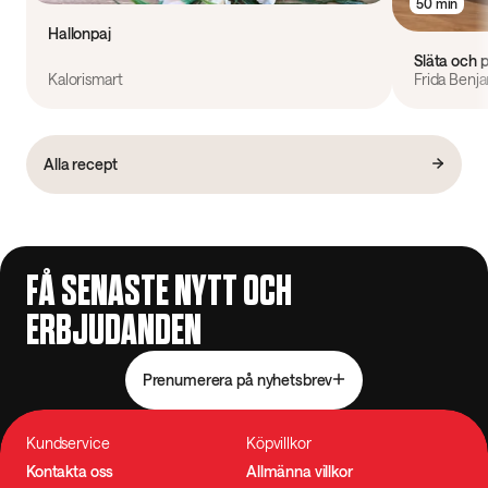
50 min
Hallonpaj
Släta och p
Kalorismart
Frida Benj
Alla recept
FÅ SENASTE NYTT OCH
ERBJUDANDEN
Prenumerera på nyhetsbrev
Kundservice
Köpvillkor
Kontakta oss
Allmänna villkor