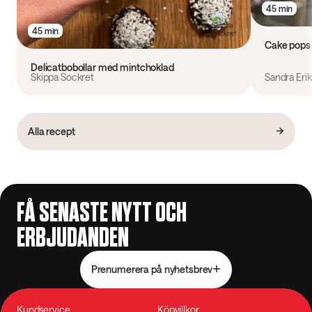
45 min
45 min
Cake pops
Delicatbobollar med mintchoklad
Skippa Sockret
Sandra Eri
Alla recept
FÅ SENASTE NYTT OCH
ERBJUDANDEN
Prenumerera på nyhetsbrev
Kundservice
Köpvillkor