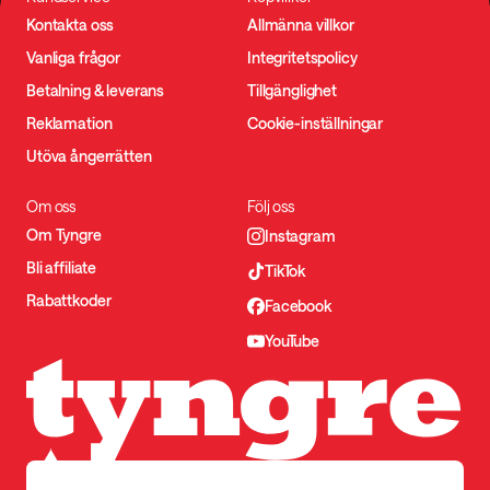
Kontakta oss
Allmänna villkor
Vanliga frågor
Integritetspolicy
Betalning & leverans
Tillgänglighet
Reklamation
Cookie-inställningar
Utöva ångerrätten
Om oss
Följ oss
Om Tyngre
Instagram
Bli affiliate
TikTok
Rabattkoder
Facebook
YouTube