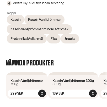
Förvara i kyl eller frys innan servering.
4
Taggar
Kasein
Kasein Vaniljdrömmar
Kasein vaniljdrömmar mindre söt smak
Proteinrika Mellanmål
Fika
Snacks
NÄMNDA PRODUKTER
4.6
(
239
)
4.4
(
9
)
Kasein Vaniljdrömmar
Kasein Vaniljdrömmar 300g
Ka
750g
300g
7
299 SEK
139 SEK
29