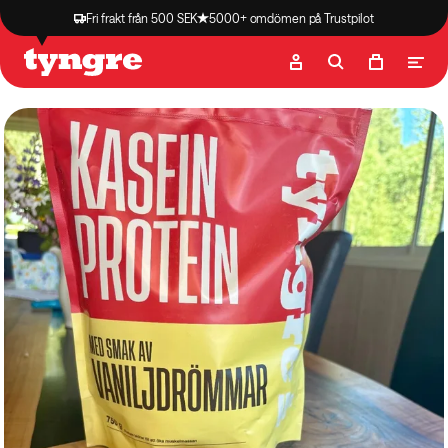
Fri frakt från 500 SEK
5000+ omdömen på Trustpilot
Butik
Recept
Podcast
Artiklar