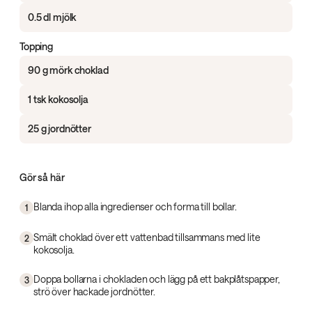
0.5 dl mjölk
Topping
90 g mörk choklad
1 tsk kokosolja
25 g jordnötter
Gör så här
Blanda ihop alla ingredienser och forma till bollar.
1
Smält choklad över ett vattenbad tillsammans med lite
2
kokosolja.
Doppa bollarna i chokladen och lägg på ett bakplåtspapper,
3
strö över hackade jordnötter.