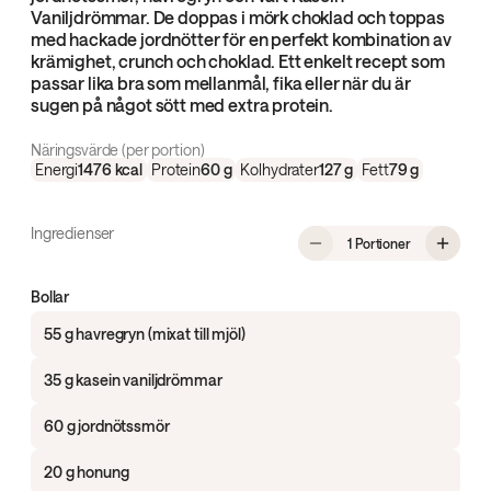
Vaniljdrömmar. De doppas i mörk choklad och toppas
med hackade jordnötter för en perfekt kombination av
krämighet, crunch och choklad. Ett enkelt recept som
passar lika bra som mellanmål, fika eller när du är
sugen på något sött med extra protein.
Näringsvärde (per portion)
Energi
1476
kcal
Protein
60
g
Kolhydrater
127
g
Fett
79
g
Ingredienser
, Proteinrika
1 Portioner
Bollar
55 g havregryn (mixat till mjöl)
35 g kasein vaniljdrömmar
60 g jordnötssmör
20 g honung