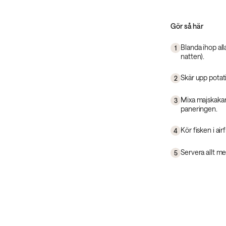
Gör så här
Blanda ihop alla
1
natten).
Skär upp potat
2
Mixa majskakan
3
paneringen.
Kör fisken i air
4
Servera allt m
5