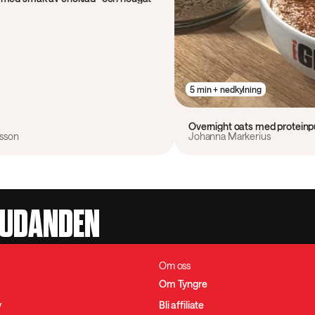
5 min + nedkylning
Overnight oats med proteinp
ksson
Johanna Markerius
JUDANDEN
Om oss
Om Tyngre
y
Bli affiliate