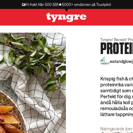
Fri frakt från 500 SEK
5000+ omdömen på Trustpilot
Tyngre
Recept
Pro
PROTEI
eatandglow
Krispig fish & 
proteinrika var
samtidigt som d
Perfekt för dig 
ändå hålla koll
remouladsås och
lättare tappnin
Näringsvärde (per 