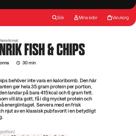
Sök
Mina sidor
Varukorg
teinrik mat
NRIK FISH & CHIPS
jonna
30 min
chips behöver inte vara en kaloribomb. Den här
ianten ger hela 35 gram protein per portion,
en landar på bara 415 kcal och 6 gram fett.
som vill äta gott, få i dig mycket protein och
 på energiintaget. Servera med en frisk
 njut av en klassisk pubfavorit i en betydligt
g.
portion)