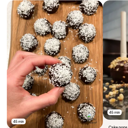
45 min
45 min
Cake pops