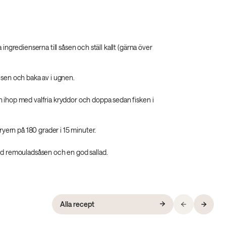
 ingredienserna till såsen och ställ kallt (gärna över
isen och baka av i ugnen.
 ihop med valfria kryddor och doppa sedan fisken i
fryern på 180 grader i 15 minuter.
ed remouladsåsen och en god sallad.
Alla recept