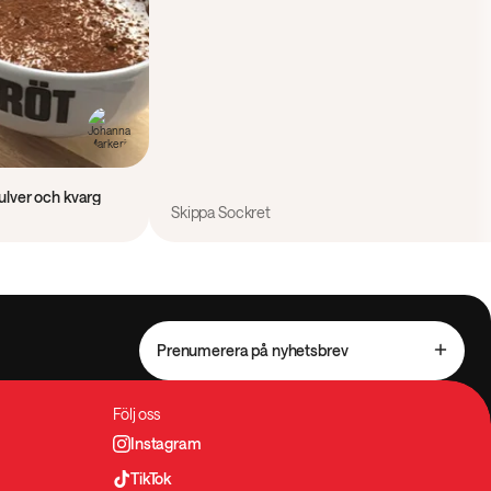
ulver och kvarg
Skippa Sockret
Prenumerera på nyhetsbrev
Följ oss
Instagram
TikTok