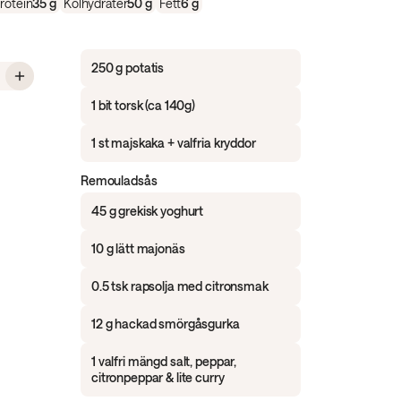
rotein
35
g
Kolhydrater
50
g
Fett
6
g
250 g potatis
 Proteinrik fish & chips
1 bit torsk (ca 140g)
1 st majskaka + valfria kryddor
Remouladsås
45 g grekisk yoghurt
10 g lätt majonäs
0.5 tsk rapsolja med citronsmak
12 g hackad smörgåsgurka
1 valfri mängd salt, peppar,
citronpeppar & lite curry