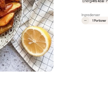
Energi
415
kcal
P
Ingredienser
,
1 Portioner