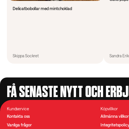
Delicatbobollar med mintchoklad
Skippa Sockret
Sandra Eri
FÅ SENASTE NYTT OCH ERB
Kundservice
Köpvillkor
Kontakta oss
Allmänna villkor
Vanliga frågor
Integritetspolic