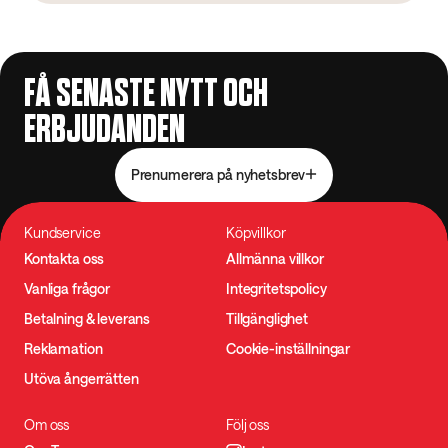
FÅ SENASTE NYTT OCH
ERBJUDANDEN
Prenumerera på nyhetsbrev
Kundservice
Köpvillkor
Kontakta oss
Allmänna villkor
Vanliga frågor
Integritetspolicy
Betalning & leverans
Tillgänglighet
Reklamation
Cookie-inställningar
Utöva ångerrätten
Om oss
Följ oss