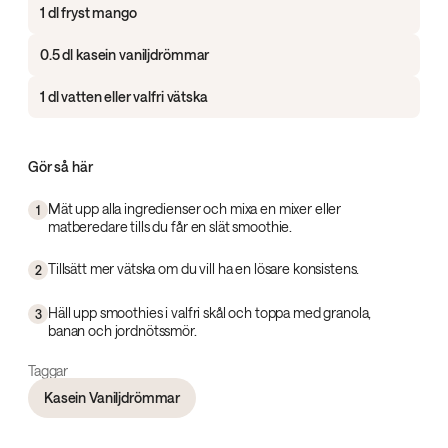
1 dl fryst mango
0.5 dl kasein vaniljdrömmar
1 dl vatten eller valfri vätska
Gör så här
Mät upp alla ingredienser och mixa en mixer eller
1
matberedare tills du får en slät smoothie.
Tillsätt mer vätska om du vill ha en lösare konsistens.
2
Häll upp smoothies i valfri skål och toppa med granola,
3
banan och jordnötssmör.
Taggar
Kasein Vaniljdrömmar