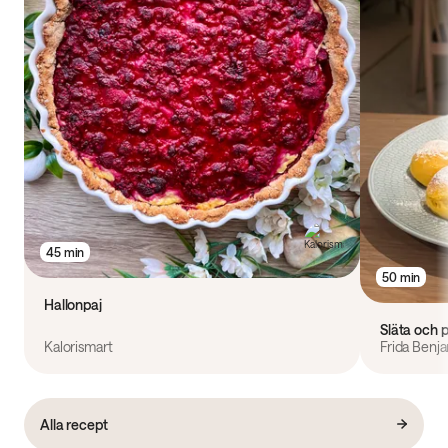
45 min
50 min
Hallonpaj
Släta och p
Kalorismart
Frida Benj
Alla recept