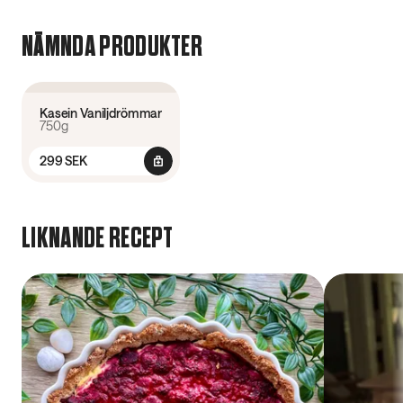
NÄMNDA PRODUKTER
4.6
(
239
)
Kasein Vaniljdrömmar
750g
299 SEK
LIKNANDE RECEPT