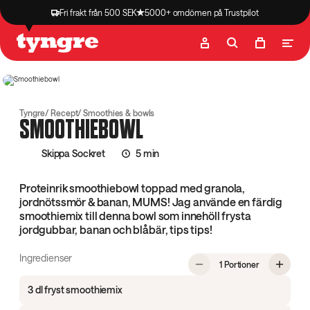
Fri frakt från 500 SEK
5000+ omdömen på Trustpilot
Butik
Recept
Podcast
Artiklar
Tyngre
Recept
Smoothies & bowls
SMOOTHIEBOWL
Skippa Sockret
5 min
Proteinrik smoothiebowl toppad med granola,
jordnötssmör & banan, MUMS! Jag använde en färdig
smoothiemix till denna bowl som innehöll frysta
jordgubbar, banan och blåbär, tips tips!
Ingredienser
, Smoothiebo
1 Portioner
3 dl fryst smoothiemix