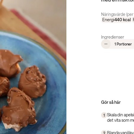
Näringsvärde (per 
Energi
440
kcal
Ingredienser
,
1 Portioner
Gör så här
Skala din apels
1
det vita som mö
Blanda vaniljk
2