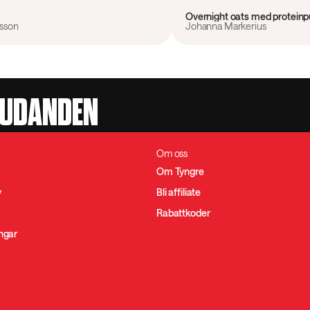
Overnight oats med proteinp
ksson
Johanna Markerius
JUDANDEN
Om oss
Om Tyngre
y
Bli affiliate
Rabattkoder
ingar