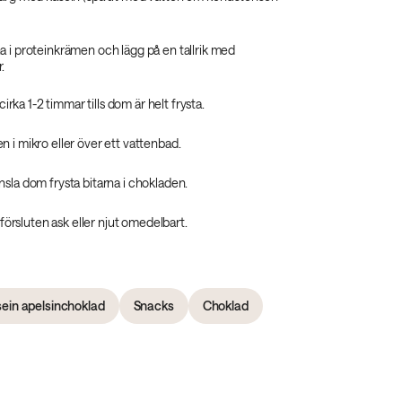
a i proteinkrämen och lägg på en tallrik med
.
n cirka 1-2 timmar tills dom är helt frysta.
 i mikro eller över ett vattenbad.
nsla dom frysta bitarna i chokladen.
t försluten ask eller njut omedelbart.
ein apelsinchoklad
Snacks
Choklad