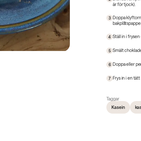
är för tjock).
Doppa klyftorn
3
bakplåtspapper
Ställ in i fryse
4
Smält chokladen
5
Doppa eller pe
6
Frys in i en tät
7
Taggar
Kasein
kas