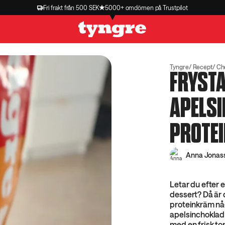
Fri frakt från 500 SEK
5000+ omdömen på Trustpilot
Tyngre
Recept
Cho
FRYST
APELS
PROTE
Anna Jonas
Letar du efter 
dessert? Då är
proteinkräm någ
apelsinchoklad 
med en frisk ton