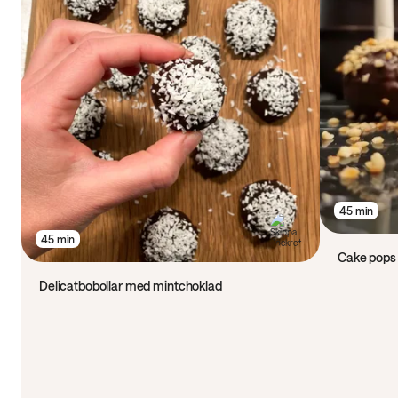
45 min
45 min
Cake pops
Delicatbobollar med mintchoklad