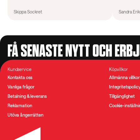
Skippa Sockret
Sandra Eri
FÅ SENASTE NYTT OCH ERB
Kundservice
Köpvillkor
Kontakta oss
Allmänna villkor
Vanliga frågor
Integritetspolic
Betalning & leverans
Tillgänglighet
Reklamation
Cookie-inställn
Utöva ångerrätten