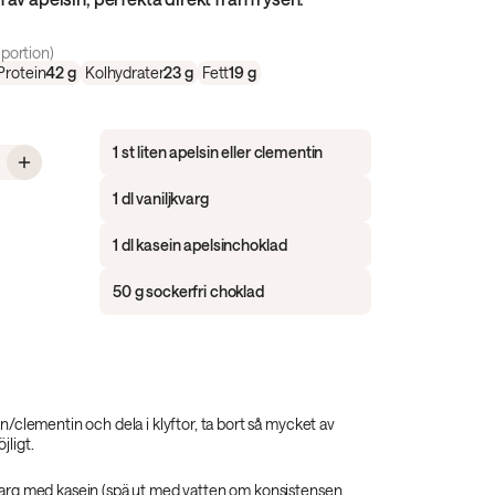
portion)
Protein
42
g
Kolhydrater
23
g
Fett
19
g
1 st liten apelsin eller clementin
 Frysta apelsinchokladbitar med proteinkräm
1 dl vaniljkvarg
1 dl kasein apelsinchoklad
50 g sockerfri choklad
in/clementin och dela i klyftor, ta bort så mycket av
jligt.
varg med kasein (spä ut med vatten om konsistensen