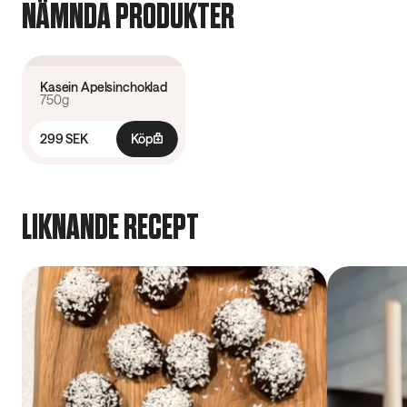
NÄMNDA PRODUKTER
3.2
(
5
)
Kasein Apelsinchoklad
750g
299 SEK
Köp
LIKNANDE RECEPT