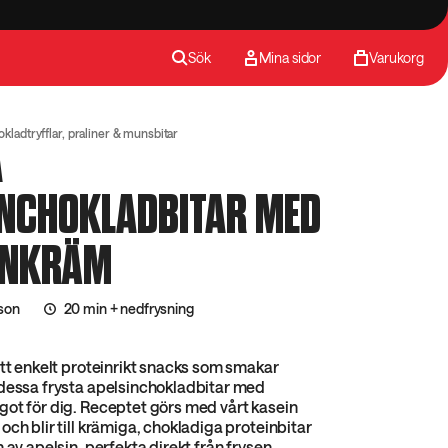
Sök
Mina sidor
Varukorg
kladtryfflar, praliner & munsbitar
A
INCHOKLADBITAR MED
INKRÄM
son
20 min + nedfrysning
ett enkelt proteinrikt snacks som smakar
 dessa frysta apelsinchokladbitar med
ot för dig. Receptet görs med vårt kasein
och blir till krämiga, chokladiga proteinbitar
 av apelsin, perfekta direkt från frysen.