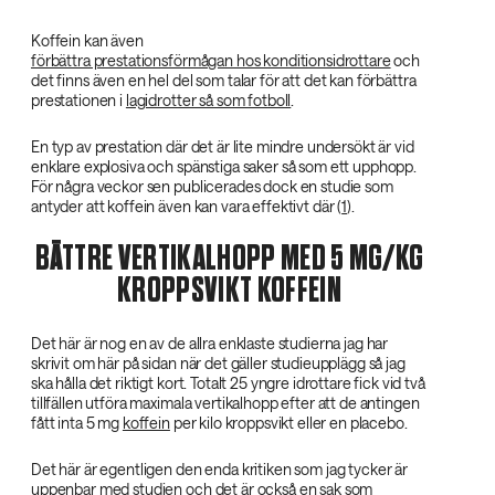
Koffein kan även
förbättra prestationsförmågan hos konditionsidrottare
och
det finns även en hel del som talar för att det kan förbättra
prestationen i
lagidrotter så som fotboll
.
En typ av prestation där det är lite mindre undersökt är vid
enklare explosiva och spänstiga saker så som ett upphopp.
För några veckor sen publicerades dock en studie som
antyder att koffein även kan vara effektivt där (
1
).
BÄTTRE VERTIKALHOPP MED 5 MG/KG
KROPPSVIKT KOFFEIN
Det här är nog en av de allra enklaste studierna jag har
skrivit om här på sidan när det gäller studieupplägg så jag
ska hålla det riktigt kort. Totalt 25 yngre idrottare fick vid två
tillfällen utföra maximala vertikalhopp efter att de antingen
fått inta 5 mg
koffein
per kilo kroppsvikt eller en placebo.
Det här är egentligen den enda kritiken som jag tycker är
uppenbar med studien och det är också en sak som