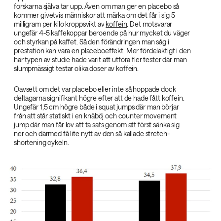
forskarna själva tar upp. Även om man ger en placebo så
kommer givetvis människor att märka om det får i sig 5
milligram per kilo kroppsvikt av
koffein
. Det motsvarar
ungefär 4-5 kaffekoppar beroende på hur mycket du väger
och styrkan på kaffet. Så den förändringen man såg i
prestation kan vara en placeboeffekt. Mer fördelaktigt i den
här typen av studie hade varit att utföra fler tester där man
slumpmässigt testar olika doser av koffein.
Oavsett om det var placebo eller inte så hoppade dock
deltagarna signifikant högre efter att de hade fått koffein.
Ungefär 1,5 cm högre både i squat jumps där man börjar
från att står statiskt i en knäböj och counter movement
jump där man får lov att ta sats genom att först sänka sig
ner och därmed få lite nytt av den så kallade stretch-
shortening cykeln.