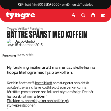
Fri frakt från 500 SEK
5000+ omdömen på Trustpilot
Butik
Recept
Podcast
Artiklar
Tyngre
Artiklar
Forskning
BÄTTRE SPÄNST MED KOFFEIN
Jacob Gudiol
15 december 2015
Forskning
Ny forskning indikerar att man rent av skulle kunna
hoppa lite högre med hjälp av koffein.
Koffein är ett av få
kosttillskott
som fungerar och det är
också ett av ännu färre
kosttillskott
som verkar kunna
förbättra prestationen hos folk rent styrkemässigt. Det här
har jag skrivit om i artiklen ”
Effekten av energidrycker och koffein på
styrkeprestationen
”.