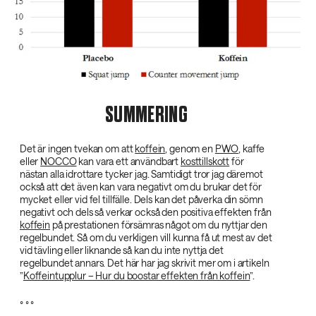
SUMMERING
Det är ingen tvekan om att
koffein
, genom en
PWO
, kaffe
eller
NOCCO
kan vara ett användbart
kosttillskott
för
nästan alla idrottare tycker jag. Samtidigt tror jag däremot
också att det även kan vara negativt om du brukar det för
mycket eller vid fel tillfälle. Dels kan det påverka din sömn
negativt och dels så verkar också den positiva effekten från
koffein
på prestationen försämras något om du nyttjar den
regelbundet. Så om du verkligen vill kunna få ut mest av det
vid tävling eller liknande så kan du inte nyttja det
regelbundet annars. Det här har jag skrivit mer om i artikeln
”
Koffeintupplur – Hur du boostar effekten från koffein
”.
° ° °