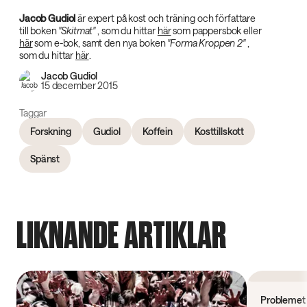
Jacob Gudiol‌
är expert på kost och träning och författare
till boken
"Skitmat"‌
, som du hittar
här
som pappersbok eller
här
som e-bok, samt den nya boken
"Forma Kroppen 2"‌
,
som du hittar
här
.
Jacob Gudiol
15 december 2015
Taggar
Forskning
Gudiol
Koffein
Kosttillskott
Spänst
LIKNANDE ARTIKLAR
Forskning
Problemet 