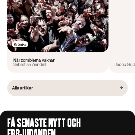
Krönika
När zombierna vaknar
Sebastian Avindell
Jacob Gudi
Alla artiklar
FÅ SENASTE NYTT OCH
ERBJUDANDEN