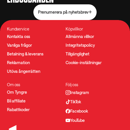
Prenumerera på nyhetsbrev
Kundservice
Köpvillkor
Kontakta oss
Allmänna villkor
Vanliga frågor
Integritetspolicy
Betalning & leverans
Tillgänglighet
Reklamation
Cookie-inställningar
Utöva ångerrätten
Om oss
Följ oss
Om Tyngre
Instagram
Bli affiliate
TikTok
Rabattkoder
Facebook
YouTube