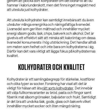
genom att plocka bort kolhydrater om det bidrar till att du
hamnar i kaloriunderskott, men det finns inget magiskt med
att utesluta just kolhydrater.
Att utesluta kolhydrater kan samtidigt innebära att du även
utesluter många energirika och näringsfattiga livsmedel.
Livsmedel som ger liten mättnad och innehåller mycket
energi såsom godis, läsk, chips, bakverk och alkohol. Det är
givetvis ett effektivt sätt att minska sitt kaloriintag om dessa
livsmedel konsumerats i hög utsträckning. Det handlar alltså
om maten som helhet och inte bara om kolhydraterna i sig.
Därför kan det vara viktigt att lägga fokus på kolhydraternas
kvalitet.
KOLHYDRATER OCH KVALITET
Kolhydrater är ett samlingsbegrepp för stärkelse, kostfibrer
och olika typer av socker. Forskning har visat att det är
viktigt för hälsan att äta
rätt sorts kolhydrater
. Det innebär
att välja fullkornsvarianter av bröd, pasta och flingor samt
fiberrik mat såsom grönsaker, baljväxter och frukt. Samtidigt
är det bra att undvika läsk, godis, glass och bakverk vilket
innehåller mycket socker och liten mängd näring.