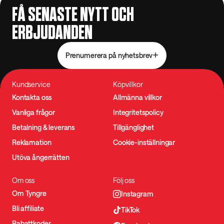
FÅ SENASTE NYTT OCH
ERBJUDANDEN
Prenumerera på nyhetsbrev
Kundservice
Köpvillkor
Kontakta oss
Allmänna villkor
Vanliga frågor
Integritetspolicy
Betalning & leverans
Tillgänglighet
Reklamation
Cookie-inställningar
Utöva ångerrätten
Om oss
Följ oss
Om Tyngre
Instagram
Bli affiliate
TikTok
Rabattkoder