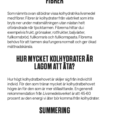
FIBRER
Som nämnts ovan så bidrar vissa kolhydratrika livsmedel
med fibrer. Fibrer är kolhydrater från växtriket som inte
bryts ner under matsmältningen utan nästan helt
oförändrade når tjocktarmen. Fibrerna hittar du i
exempelvis frukt, grönsaker, rotfrukter, baljväxter,
fullkornsbröd, fullkornsris och fullkornspasta. Fibrerna
behövs för att tarmen ska fungera normalt och ger ökad
mättnadskänsla.
HUR MYCKET KOLHYDRATER ÄR
LAGOM ATT ÄTA?
Hur högt kolhydratbehovet är skiljer sig från individ till
individ. För den som tränar mycket är kolhydratbehovet
högre än för den som är mer stillasittande. En generell
rekommendation från
Livsmedelsverket
är att 45-60
procent av den energi vi äter bör komma ifrån kolhydrater.
SUMMERING