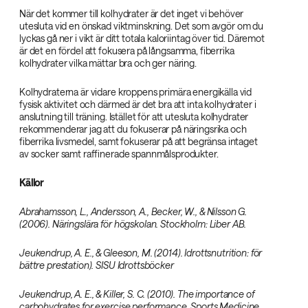
När det kommer till kolhydrater är det inget vi behöver
utesluta vid en önskad viktminskning. Det som avgör om du
lyckas gå ner i vikt är ditt totala kaloriintag över tid. Däremot
är det en fördel att fokusera på långsamma, fiberrika
kolhydrater vilka mättar bra och ger näring.
Kolhydraterna är vidare kroppens primära energikälla vid
fysisk aktivitet och därmed är det bra att inta kolhydrater i
anslutning till träning. Istället för att utesluta kolhydrater
rekommenderar jag att du fokuserar på näringsrika och
fiberrika livsmedel, samt fokuserar på att begränsa intaget
av socker samt raffinerade spannmålsprodukter.
Källor
Abrahamsson, L., Andersson, A., Becker, W., & Nilsson G.
(2006). Näringslära för högskolan. Stockholm: Liber AB.
Jeukendrup, A. E., & Gleeson, M. (2014). Idrottsnutrition: för
bättre prestation). SISU Idrottsböcker
Jeukendrup, A. E., & Killer, S. C. (2010). The importance of
carbohydrates for exercise performance. Sports Medicine