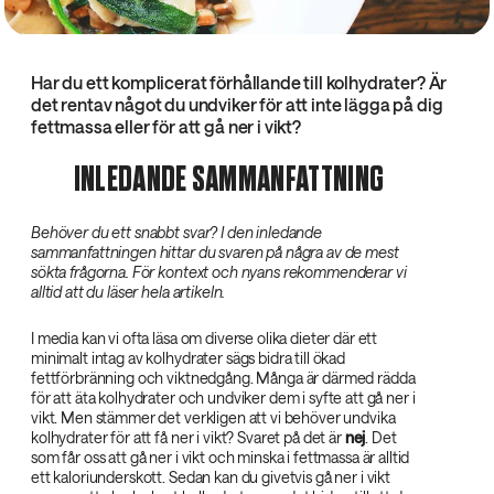
Har du ett komplicerat förhållande till kolhydrater? Är
det rentav något du undviker för att inte lägga på dig
fettmassa eller för att gå ner i vikt?
INLEDANDE SAMMANFATTNING
Behöver du ett snabbt svar? I den inledande
sammanfattningen hittar du svaren på några av de mest
sökta frågorna. För kontext och nyans rekommenderar vi
alltid att du läser hela artikeln.
I media kan vi ofta läsa om diverse olika dieter där ett
minimalt intag av kolhydrater sägs bidra till ökad
fettförbränning och viktnedgång. Många är därmed rädda
för att äta kolhydrater och undviker dem i syfte att gå ner i
vikt. Men stämmer det verkligen att vi behöver undvika
kolhydrater för att få ner i vikt? Svaret på det är
nej
. Det
som får oss att gå ner i vikt och minska i fettmassa är alltid
ett kaloriunderskott. Sedan kan du givetvis gå ner i vikt