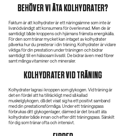
BEHÖVER VI ÄTA KOLHYDRATER?
Faktum är att kolhydrater är ett näringsämne som inte är
livsnödvändigt att konsumera för överlevnad. Men de är
samtidigt både kroppens och hjärnans främsta energikälla.
För den som tränar mycket kan intaget av kolhydrater
påverka hur du presterar i din träning. Kolhydrater är vidare
viktiga för din prestation under träningen och bidrar
samtidigt till en hälsosam livsstil. De bidrar även med fibrer
samt många vitaminer och mineraler.
KOLHYDRATER VID TRÄNING
Kolhydrater lagras i kroppen som glykogen. Vid träning är
det en fördel att ha tillräckligt med så kallad
muskelglykogen, då det visat sig ha ett positivt samband
med din prestationsförmåga. Under ett träningspass
förbrukas ditt glykogenlager, därmed är det bra att äta
kolhydrater både innan och efter ditt träningspass. Särskilt
för dig som tränar ofta och intensivt.