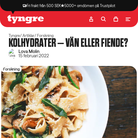
Fri frakt från 500 SEK
5000+ omdömen på Trustpilot
Butik
Recept
Podcast
Artiklar
Tyngre
Artiklar
Forskning
KOLHYDRATER – VÄN ELLER FIENDE?
Lova Molin
15 februari 2022
Forskning