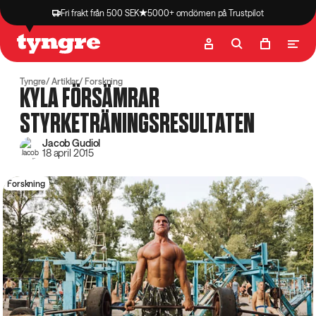
Fri frakt från 500 SEK
5000+ omdömen på Trustpilot
Butik
Recept
Podcast
Artiklar
Tyngre
Artiklar
Forskning
KYLA FÖRSÄMRAR
STYRKETRÄNINGSRESULTATEN
Jacob Gudiol
18 april 2015
Forskning