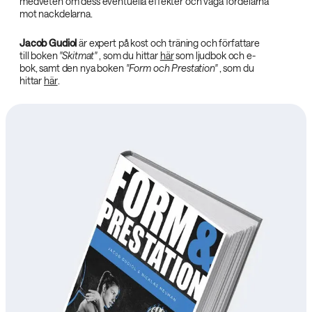
medveten om dess eventuella effekter och väga fördelarna
mot nackdelarna.
Jacob Gudiol‌
är expert på kost och träning och författare
till boken
"Skitmat"‌
, som du hittar
här
som ljudbok och e-
bok, samt den nya boken
"Form och Prestation"‌
, som du
hittar
här
.