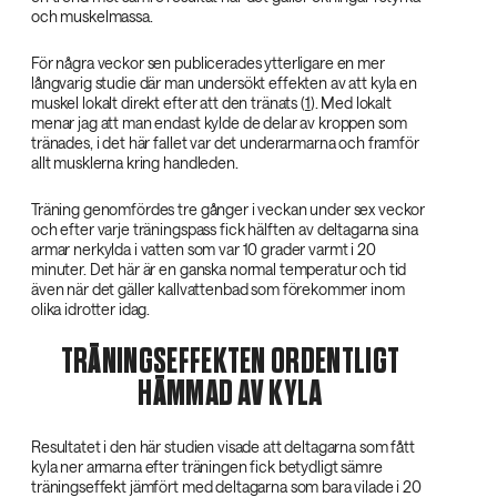
och muskelmassa.
För några veckor sen publicerades ytterligare en mer
långvarig studie där man undersökt effekten av att kyla en
muskel lokalt direkt efter att den tränats (
1
). Med lokalt
menar jag att man endast kylde de delar av kroppen som
tränades, i det här fallet var det underarmarna och framför
allt musklerna kring handleden.
Träning genomfördes tre gånger i veckan under sex veckor
och efter varje träningspass fick hälften av deltagarna sina
armar nerkylda i vatten som var 10 grader varmt i 20
minuter. Det här är en ganska normal temperatur och tid
även när det gäller kallvattenbad som förekommer inom
olika idrotter idag.
TRÄNINGSEFFEKTEN ORDENTLIGT
HÄMMAD AV KYLA
Resultatet i den här studien visade att deltagarna som fått
kyla ner armarna efter träningen fick betydligt sämre
träningseffekt jämfört med deltagarna som bara vilade i 20