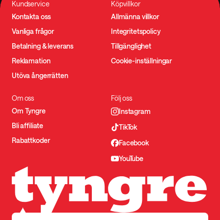
Kundservice
Köpvillkor
Kontakta oss
Allmänna villkor
Vanliga frågor
Integritetspolicy
Betalning & leverans
Tillgänglighet
Reklamation
Cookie-inställningar
Utöva ångerrätten
Om oss
Följ oss
Om Tyngre
Instagram
Bli affiliate
TikTok
Rabattkoder
Facebook
YouTube