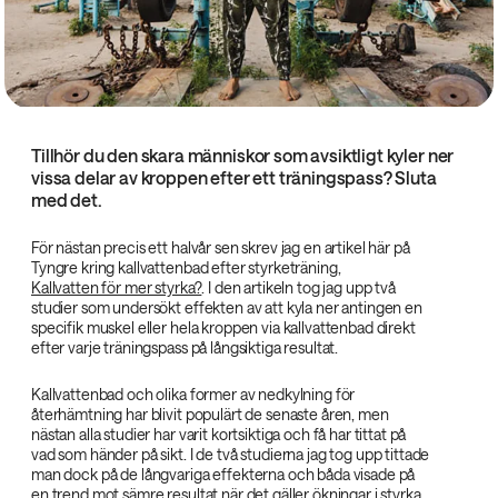
Tillhör du den skara människor som avsiktligt kyler ner
vissa delar av kroppen efter ett träningspass? Sluta
med det.
För nästan precis ett halvår sen skrev jag en artikel här på
Tyngre kring kallvattenbad efter styrketräning,
Kallvatten för mer styrka?
. I den artikeln tog jag upp två
studier som undersökt effekten av att kyla ner antingen en
specifik muskel eller hela kroppen via kallvattenbad direkt
efter varje träningspass på långsiktiga resultat.
Kallvattenbad och olika former av nedkylning för
återhämtning har blivit populärt de senaste åren, men
nästan alla studier har varit kortsiktiga och få har tittat på
vad som händer på sikt. I de två studierna jag tog upp tittade
man dock på de långvariga effekterna och båda visade på
en trend mot sämre resultat när det gäller ökningar i styrka