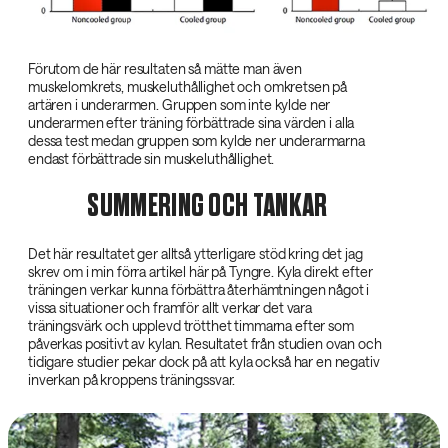
Förutom de här resultaten så mätte man även
muskelomkrets, muskeluthållighet och omkretsen på
artären i underarmen. Gruppen som inte kylde ner
underarmen efter träning förbättrade sina värden i alla
dessa test medan gruppen som kylde ner underarmarna
endast förbättrade sin muskeluthållighet.
SUMMERING OCH TANKAR
Det här resultatet ger alltså ytterligare stöd kring det jag
skrev om i min förra artikel här på Tyngre. Kyla direkt efter
träningen verkar kunna förbättra återhämtningen något i
vissa situationer och framför allt verkar det vara
träningsvärk och upplevd trötthet timmarna efter som
påverkas positivt av kylan. Resultatet från studien ovan och
tidigare studier pekar dock på att kyla också har en negativ
inverkan på kroppens träningssvar.