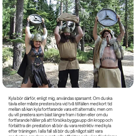
Kyla bör därför, enligt mig, användas sparsamt. Om du ska
tävla eller måste prestera bra vid två tillfällen med kort tid
mellan så kan kyla fortfarande vara ett alternativ, men om
du vill prestera som bäst längre fram i tiden eller om du
fortfarande håller på att försöka bygga upp din kropp och
förbättra din prestation så bör du vara restriktiv med kyla
efter träningen. I alla fall så bör du på något sätt vara