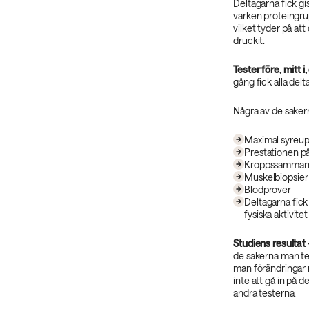
Deltagarna fick gi
varken proteingru
vilket tyder på at
druckit.
Tester före, mitt 
gång fick alla delt
Några av de saker
Maximal syreu
Prestationen på
Kroppssammans
Muskelbiopsier 
Blodprover
Deltagarna fick
fysiska aktivitet
Studiens resultat 
de sakerna man te
man förändringar 
inte att gå in på 
andra testerna.