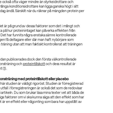
e också ofta väger mindre än styrkeidrottare och
 många konditionsidrottare kan ligga ganska högt i sitt
 dag ändå. Särskilt när du räknar på mängden protein per
 det är på grund av dessa faktorer som det i mångt och
a på hur proteinintaget kan påverka effekten från
 Det har funnits några enstaka sämre kontrollerade
en få deltagare eller där man haft nybörjare som
 träning utan att man faktiskt kontrollerat att träningen
edan publicerades dock den första välkontrollerade
ionsträning och
proteintillskott
och dess resultat är
t (
1
).
onsträning med proteintillskott eller placebo
är studien är väldigt rigoröst. Studien är förregistrerad
utfall i förregistreringen är också det som de redovisar
i artikeln. Du som brukar läsa mina texter vet att båda de
tiga faktorer om vi ska kunna säga att den effekt som har
ket är en effekt eller någonting som bara har uppstått av