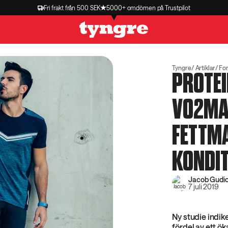
Fri frakt från 500 SEK
5000+ omdömen på Trustpilot
Tyngre
Artiklar
Fo
PROTEI
VO2MA
FETTM
KONDI
Jacob Gudio
7 juli 2019
Ny studie indike
fördel av ett ök