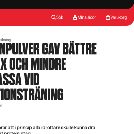
Sök
Mina sidor
Varukorg
rskning
NPULVER GAV BÄTTRE
X OCH MINDRE
ASSA VID
TIONSTRÄNING
l
rar att i princip alla idrottare skulle kunna dra
at proteinintag.