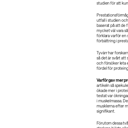
studien för att ku
Prestationsförmåg
utfall i studien o
baserat på att de 
mycket väl vara så 
förklara varför en 
förbättring i prest
Tyvärr har forskar
så det är svårt att
och försöker leta e
fördel för protein
Varför gav mer pr
artikeln så spekul
ökade mer i prote
testat var ökningar
i muskelmassa. De 
musklerna efter mu
signifikant.
Förutom dessa två 