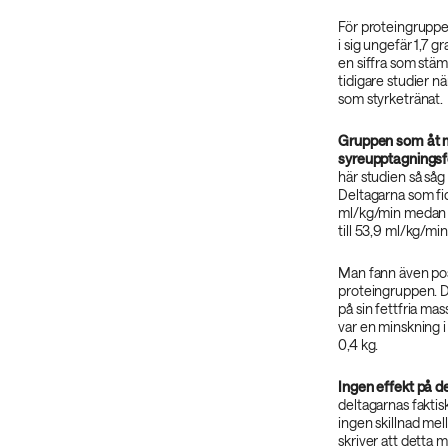
För proteingruppe
i sig ungefär 1,7 g
en siffra som stä
tidigare studier n
som styrketränat.
Gruppen som åt me
syreupptagnings
här studien så såg
Deltagarna som fic
ml/kg/min medan g
till 53,9 ml/kg/min
Man fann även pos
proteingruppen. 
på sin fettfria ma
var en minskning i
0,4 kg.
Ingen effekt på d
deltagarnas fakti
ingen skillnad mel
skriver att detta m