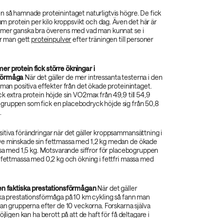
n så hamnade proteinintaget naturligtvis högre. De fick
ram protein per kilo kroppsvikt och dag. Även det här är
mmer ganska bra överens med vad man kunnat se i
är man gett
proteinpulver
efter träningen till personer
r protein fick större ökningar i
förmåga
När det gäller de mer intressanta testerna i den
 man positiva effekter från det ökade proteinintaget.
k extra protein höjde sin VO2max från 49,9 till 54,9
ruppen som fick en placebodryck höjde sig från 50,8
.
itiva förändringar när det gäller kroppsammansättning i
De minskade sin fettmassa med 1,2 kg medan de ökade
ssa med 1,5 kg. Motsvarande siffror för placebogruppen
 fettmassa med 0,2 kg och ökning i fettfri massa med
en faktiska prestationsförmågan
När det gäller
ska prestationsförmåga på 10 km cykling så fann man
lan grupperna efter de 10 veckorna. Forskarna själva
öjligen kan ha berott på att de haft för få deltagare i