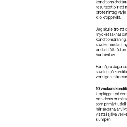
konditionsidrottar
resultatet blir att
proteinintag varje
kilo kroppsvikt.
Jag skulle tro att
mycket saknas dat
konditionsträning.
studier med anting
endast fått råd om
har blivit av.
För några dagar s
studien på kondit
verkligen intressan
10 veckors konditi
Upplägget på den h
och deras primära 
som primärt utfall 
här sakerna är vik
visats i själva ver
slumpen.