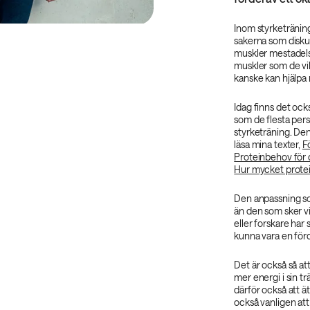
Inom styrketränin
sakerna som diskut
muskler mestadels
muskler som de vi
kanske kan hjälpa
Idag finns det ock
som de flesta perso
styrketräning. Den
läsa mina texter,
F
Proteinbehov för 
Hur mycket protei
Den anpassning so
än den som sker vi
eller forskare har 
kunna vara en förd
Det är också så at
mer energi i sin 
därför också att ä
också vanligen att 