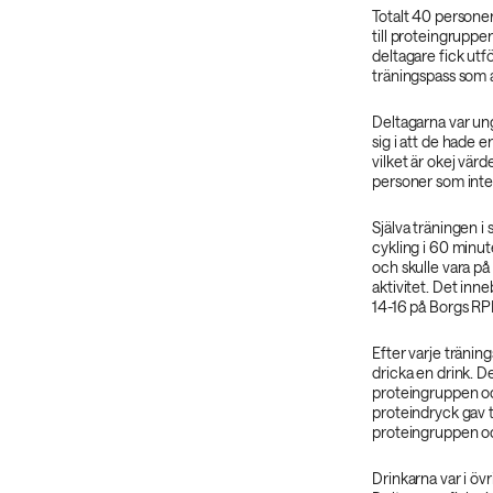
Totalt 40 personer
till proteingruppe
deltagare fick utf
träningspass som a
Deltagarna var ung
sig i att de hade
vilket är okej vär
personer som inte 
Själva träningen i
cykling i 60 minut
och skulle vara på
aktivitet. Det inn
14-16 på Borgs RPE
Efter varje tränin
dricka en drink. D
proteingruppen oc
proteindryck gav t
proteingruppen oc
Drinkarna var i ö