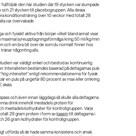
 fullföljde den här studien där 19 stycken var slumpade
n och 21 stycken till placebogruppen. Alla dessa
öra konditionsträning över 10 veckor med totalt 28
lla var övervakade.
a och fysiskt aktiva från början vilket bland annat visar
 en maximal syreupptagningsförmåga kring 50 ml/kg/min
den och en bra bit över de som du normalt finner hos
tränar någonting alls.
 studien var väldigt enkel och bestod av kontinuerlig
er. Intensiteten bestämdes baserad på deltagarnas puls
”hög intensitet”
enligt rekommendationerna för fysisk
ebär en puls på ungefär 80 procent av max eller omkring
 skala.
gspass och även innan läggdags så skulle alla deltagarna
enna drink innehöll mestadels protein för
h mestadels kolhydrater för kontrollgruppen. Varje
otalt 29 gram protein i form av
kasein
till deltagarna i
h 26 gram kolhydrater för kontrollgruppen.
vrigt utförda så de hade samma konsistens och smak.