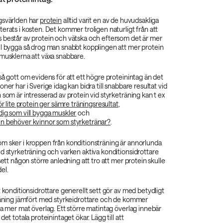
gsvärlden har
protein
alltid varit en av de huvudsakliga
erats i kosten. Det kommer troligen naturligt från att
 består av protein och vätska och eftersom det är mer
ll bygga så drog man snabbt kopplingen att mer protein
 musklerna att växa snabbare.
så gott om evidens för att ett högre proteinintag än det
ner har i Sverige idag kan bidra till snabbare resultat vid
 som är intresserad av protein vid styrketräning kan t ex
ör lite protein ger sämre träningsresultat
,
dig som vill bygga muskler
och
n behöver kvinnor som styrketränar?
.
m sker i kroppen från konditionsträning är annorlunda
d styrketräning och varken aktiva konditionsidrottare
sett någon större anledning att tro att mer protein skulle
el.
t konditionsidrottare generellt sett gör av med betydligt
träning jämfört med styrkeidrottare och de kommer
ta mer mat överlag. Ett större matintag överlag innebär
det totala proteinintaget ökar. Lägg till att