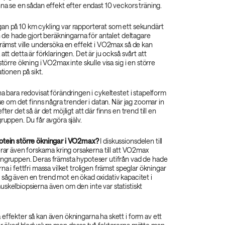
nna se en sådan effekt efter endast 10 veckors träning.
an på 10 km cykling var rapporterat som ett sekundärt
ch de hade gjort beräkningarna för antalet deltagare
främst ville undersöka en effekt i VO2max så de kan
att detta är förklaringen. Det är ju också svårt att
större ökning i VO2max inte skulle visa sig i en större
ationen på sikt.
na bara redovisat förändringen i cykeltestet i stapelform
 se om det finns några trender i datan. När jag zoomar in
fter det så är det möjligt att där finns en trend till en
gruppen. Du får avgöra själv.
otein större ökningar i VO2max?
I diskussionsdelen till
erar även forskarna kring orsakerna till att VO2max
ingruppen. Deras främsta hypoteser utifrån vad de hade
na i fettfri massa vilket troligen främst speglar ökningar
såg även en trend mot en ökad oxidativ kapacitet i
skelbiopsierna även om den inte var statistiskt
effekter så kan även ökningarna ha skett i form av ett