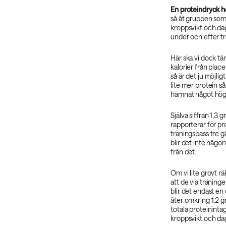
En proteindryck h
så åt gruppen som 
kroppsvikt och da
under och efter t
Här ska vi dock tä
kalorier från place
så är det ju möjlig
lite mer protein 
hamnat något hög
Själva siffran 1,3 
rapporterar för pro
träningspass tre g
blir det inte någon
från det.
Om vi lite grovt r
att de via träning
blir det endast e
äter omkring 1,2 g
totala proteinint
kroppsvikt och da