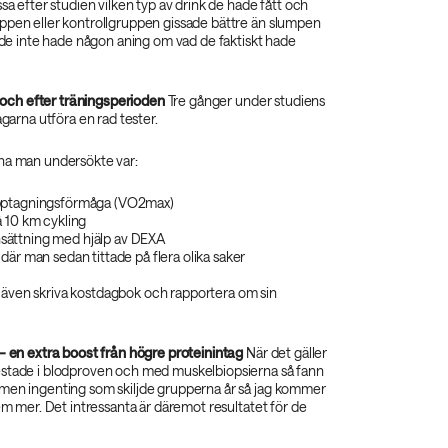
ssa efter studien vilken typ av drink de hade fått och
ppen eller kontrollgruppen gissade bättre än slumpen
t de inte hade någon aning om vad de faktiskt hade
i, och efter träningsperioden
Tre gånger under studiens
agarna utföra en rad tester.
na man undersökte var:
pptagningsförmåga (VO2max)
 10 km cykling
ättning med hjälp av DEXA
där man sedan tittade på flera olika saker
 även skriva kostdagbok och rapportera om sin
– en extra boost från högre proteinintag
När det gäller
stade i blodproven och med muskelbiopsierna så fann
men ingenting som skiljde grupperna år så jag kommer
dem mer. Det intressanta är däremot resultatet för de