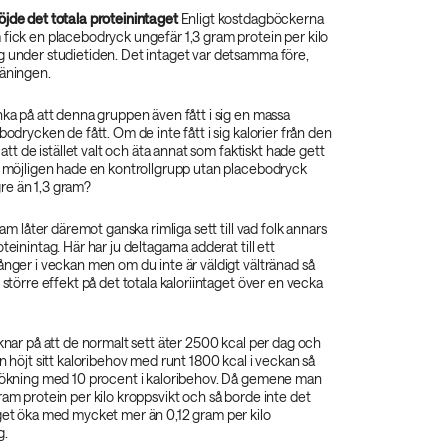
öjde det totala proteinintaget
Enligt kostdagböckerna
fick en placebodryck ungefär 1,3 gram protein per kilo
g under studietiden. Det intaget var detsamma före,
räningen.
nka på att denna gruppen även fått i sig en massa
bodrycken de fått. Om de inte fått i sig kalorier från den
t att de istället valt och äta annat som faktiskt hade gett
så möjligen hade en kontrollgrupp utan placebodryck
re än 1,3 gram?
gram låter däremot ganska rimliga sett till vad folk annars
teinintag. Här har ju deltagarna adderat till ett
ånger i veckan men om du inte är väldigt vältränad så
 större effekt på det totala kaloriintaget över en vecka
äknar på att de normalt sett äter 2500 kcal per dag och
en höjt sitt kaloribehov med runt 1800 kcal i veckan så
n ökning med 10 procent i kaloribehov. Då gemene man
ram protein per kilo kroppsvikt och så borde inte det
aget öka med mycket mer än 0,12 gram per kilo
g.