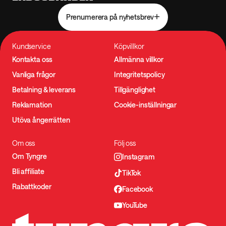
Prenumerera på nyhetsbrev
Kundservice
Köpvillkor
Kontakta oss
Allmänna villkor
Vanliga frågor
Integritetspolicy
Betalning & leverans
Tillgänglighet
Reklamation
Cookie-inställningar
Utöva ångerrätten
Om oss
Följ oss
Om Tyngre
Instagram
Bli affiliate
TikTok
Rabattkoder
Facebook
YouTube