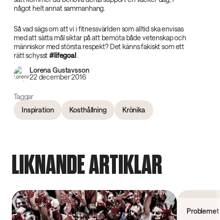
något helt annat sammanhang.
Så vad sägs om att vi i fitnessvärlden som alltid ska envisas
med att sätta mål siktar på att bemöta både vetenskap och
människor med största respekt? Det känns fakiskt som ett
rätt schysst
#lifegoal‌
.
Lorena Gustavsson
22 december 2016
Taggar
Inspiration
Kosthållning
Krönika
LIKNANDE ARTIKLAR
Forskning
Problemet 