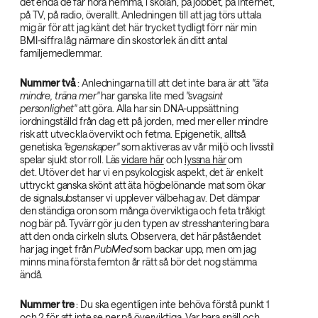
det enda de får höra hemma, i skolan, på jobbet, på internet,
på TV, på radio, överallt. Anledningen till att jag törs uttala
mig är för att jag känt det här trycket tydligt förr när min
BMI-siffra låg närmare din skostorlek än ditt antal
familjemedlemmar.
Nummer två‌
: Anledningarna till att det inte bara är att
"äta
mindre, träna mer"‌
har ganska lite med
"svagsint
personlighet"‌
att göra. Alla har sin DNA-uppsättning
iordningställd från dag ett på jorden, med mer eller mindre
risk att utveckla övervikt och fetma. Epigenetik, alltså
genetiska
"egenskaper"‌
som aktiveras av vår miljö och livsstil
spelar sjukt stor roll. Läs
vidare här
och
lyssna här
om
det. Utöver det har vi en psykologisk aspekt, det är enkelt
uttryckt ganska skönt att äta högbelönande mat som ökar
de signalsubstanser vi upplever välbehag av. Det dämpar
den ständiga oron som många överviktiga och feta tråkigt
nog bär på. Tyvärr gör ju den typen av stresshantering bara
att den onda cirkeln sluts. Observera, det här påståendet
har jag inget från
PubMed‌
som backar upp, men om jag
minns mina första femton år rätt så bör det nog stämma
ändå.
Nummer tre‌
: Du ska egentligen inte behöva förstå punkt 1
och 2 för att inte se ner på överviktiga. Var bara snäll och