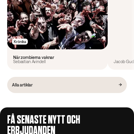
Krönika
När zombierna vaknar
Sebastian Avindell
Jacob Gudi
Alla artiklar
FÅ SENASTE NYTT OCH
ERBJUDANDEN