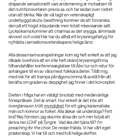
dräpande sensationellt vars andemening är motsatsen till
det nutritionsvetaren precis sa. och tar sedan över rodret
utan att blinka. När de väl tagit en vetenskapligt
underbyggd skuta i besittning kommer de att förvanska
den på ett högst inbjudande men totalt missvisande sätt.
Lycksökarna kommer att charmas av det snygga, slimmade
skrovet och voila! Här har du alltså ett kryssningsfartyg för
nyfrälsta i sensationsvetenskapens heliga läror.
Alla dessa marina anspelningar kom sig helt enkelt av att jag
råkade överhöra att en inte helt okänd kryssningsfirma
tillhandahåller konferensseglatser till
Åbo‌
tur och retur för
anhängare till en av våra mest folkkära dieter. Tillåt mig,
med risk för att trampa på någons ömma tå avstå från att
berätta om graden av deppighet jag finner i det konceptet.
Dieten i fråga har en väldigt bra stab med medievänliga
förespråkare. Det är smart. Hur enkelt är det inte att
överglänsa en trött
myndighet
för ett gäng karismatiska
män och kvinnor av folket. Alla älskar väl underdogs? Fett
bra? Nej förrsten, jag ska inte slösa din och min tid på att
skriva ner
LCHF‌
på
Tyngre‌
. Vad ska det tjäna till?
I'm
preaching for the choir.‌
De redan frälsta. Vi har vårt eget
prästerskap. Vi har till och med två heliga skrifter,