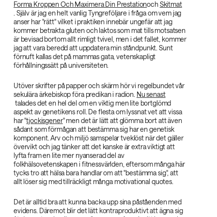
Forma Kroppen Och Maximera Din Prestation
och
Skitmat
. Själv är jag en helt vanlig Tyngreföljare i fråga om vem jag
anser har "rätt" vilket i praktiken innebär ungefär att jag
kommer betrakta gluten och laktos som mat tills motsatsen
är bevisad bortom allt rimligt tvivel, men i det fallet, kommer
jag att vara beredd att uppdatera min ståndpunkt. Sunt
förnuft kallas det på mammas gata, vetenskapligt
förhållningssätt på universiteten.
Utöver skrifter på papper och skärm hör vi regelbundet vår
sekulära ärkebiskop föra predikan i radion.
Nu senast
talades det en hel del om en viktig men lite bortglömd
aspekt av genetikens roll. De flesta om lyssnat vet att vissa
har "
tjockisgener
" men det är lätt att glömma bort att även
sådant som förmågan att bestämma sig har en genetisk
komponent. Arv och miljö samspelar tveklöst när det gäller
övervikt och jag tänker att det kanske är extra viktigt att
lyfta fram en lite mer nyanserad del av
folkhälsovetenskapen i fitnessvärlden, eftersom många här
tycks tro att hälsa bara handlar om att "bestämma sig", att
allt löser sig med tillräckligt många motivational quotes.
Det är alltid bra att kunna backa upp sina påståenden med
evidens. Däremot blir det lätt kontraproduktivt att ägna sig