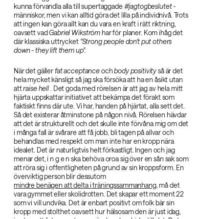
kunna förvandla alla till supertaggade
#jagtogbeslutet‌
-
människor, men vi kan alltid göra det lilla på individnivå. Trots
att ingen kan göra allt kan du vara en kraft i rätt riktning,
oavsett vad
Gabriel Wikström‌
har för planer. Kom ihåg det
där klassiska uttrycket
"Strong people don't put others
down - they lift them up".‌
När det gäller
fat acceptance‌
och
body positivity‌
så är det
hela mycket känsligt så jag ska försöka att ha en åsikt utan
att
raise hell‌
. Det goda med rörelsen är att jag av hela mitt
hjärta uppskattar initiativet att bekämpa det förakt som
faktiskt finns där ute. Vi har, handen på hjärtat, alla sett det.
Så det existerar åtminstone på någon nivå. Rörelsen hävdar
att det är strukturellt och det skulle inte förvåna mig om det
i många fall är svårare att få jobb, bli tagen på allvar och
behandlas med respekt om man inte har en kropp nära
idealet. Det är naturligtvis helt förkastligt. Ingen och jag
menar det, i n g e n ska behöva oroa sig över en sån sak som
att röra sig i offentligheten på grund av sin kroppsform. En
överviktig person blir dessutom
mindre benägen att delta i träningssammanhang
, må det
vara gymmet eller skolidrotten. Det skapar ett moment 22
som vi vill undvika. Det är enbart positivt om folk bär sin
kropp med stolthet oavsett hur hälsosam den är just idag,