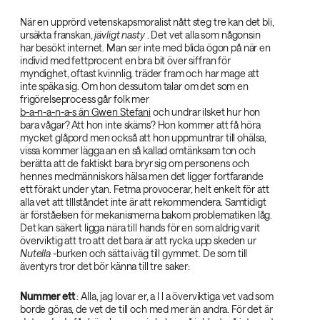
När en upprörd vetenskapsmoralist nått steg tre kan det bli,
ursäkta franskan,
jävligt nasty‌
. Det vet alla som någonsin
har besökt internet. Man ser inte med blida ögon på när en
individ med fettprocent en bra bit över siffran för
myndighet, oftast kvinnlig, träder fram och har mage att
inte späka sig. Om hon dessutom talar om det som en
frigörelseprocess går folk mer
b-a-n-a-n-a-s än Gwen Stefani
och undrar ilsket hur hon
bara vågar? Att hon inte skäms? Hon kommer att få höra
mycket glåpord men också att hon uppmuntrar till ohälsa,
vissa kommer lägga an en så kallad omtänksam ton och
berätta att de faktiskt bara bryr sig om personens och
hennes medmänniskors hälsa men det ligger fortfarande
ett förakt under ytan. Fetma provocerar, helt enkelt för att
alla vet att tlllståndet inte är att rekommendera. Samtidigt
är förståelsen för mekanismerna bakom problematiken låg.
Det kan säkert ligga nära till hands för en som aldrig varit
överviktig att tro att det bara är att rycka upp skeden ur
Nutella‌
-burken och sätta iväg till gymmet. De som till
äventyrs tror det bör känna till tre saker:
Nummer ett‌
: Alla, jag lovar er, a l l a överviktiga vet vad som
borde göras, de vet de till och med mer än andra. För det är