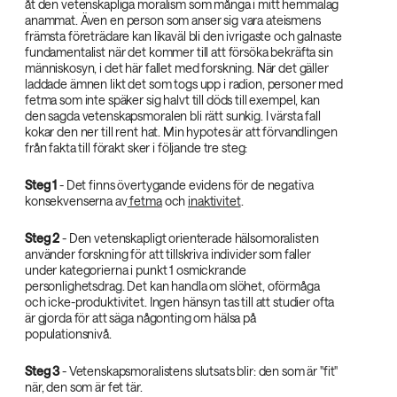
åt den vetenskapliga moralism som många i mitt hemmalag
anammat. Även en person som anser sig vara ateismens
främsta företrädare kan likaväl bli den ivrigaste och galnaste
fundamentalist när det kommer till att försöka bekräfta sin
människosyn, i det här fallet med forskning. När det gäller
laddade ämnen likt det som togs upp i radion, personer med
fetma som inte späker sig halvt till döds till exempel, kan
den sagda vetenskapsmoralen bli rätt sunkig. I värsta fall
kokar den ner till rent hat. Min hypotes är att förvandlingen
från fakta till förakt sker i följande tre steg:
Steg 1‌
- Det finns övertygande evidens för de negativa
konsekvenserna av
fetma
och
inaktivitet
.
Steg 2‌
- Den vetenskapligt orienterade hälsomoralisten
använder forskning för att tillskriva individer som faller
under kategorierna i punkt 1 osmickrande
personlighetsdrag. Det kan handla om slöhet, oförmåga
och icke-produktivitet. Ingen hänsyn tas till att studier ofta
är gjorda för att säga någonting om hälsa på
populationsnivå.
Steg 3‌
- Vetenskapsmoralistens slutsats blir: den som är "fit"
när, den som är fet tär.