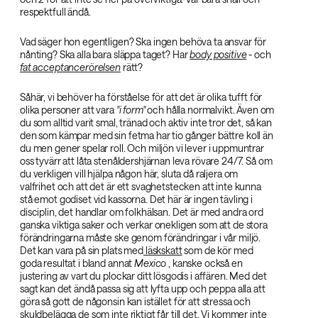
respektfull ändå.
Vad säger hon egentligen? Ska ingen behöva ta ansvar för
nånting? Ska alla bara släppa taget? Har
body positive
- och
fat acceptancerörelsen
rätt?
Såhär, vi behöver ha förståelse för att det är olika tufft för
olika personer att vara
"i form"‌
och hålla normalvikt. Även om
du som alltid varit smal, tränad och aktiv inte tror det, så kan
den som kämpar med sin fetma har tio gånger bättre koll än
du men gener spelar roll. Och miljön vi lever i uppmuntrar
oss tyvärr att låta stenåldershjärnan leva rövare 24/7. Så om
du verkligen vill hjälpa någon här, sluta då raljera om
valfrihet och att det är ett svaghetstecken att inte kunna
stå emot godiset vid kassorna. Det här är ingen tävling i
disciplin, det handlar om folkhälsan. Det är med andra ord
ganska viktiga saker och verkar onekligen som att de stora
förändringarna måste ske genom förändringar i vår miljö.
Det kan vara på sin plats med
läskskatt
som de kör med
goda resultat i bland annat
Mexico‌
, kanske också en
justering av vart du plockar ditt lösgodis i affären. Med det
sagt kan det ändå passa sig att lyfta upp och peppa alla att
göra så gott de någonsin kan istället för att stressa och
skuldbelägga de som inte riktigt får till det. Vi kommer inte