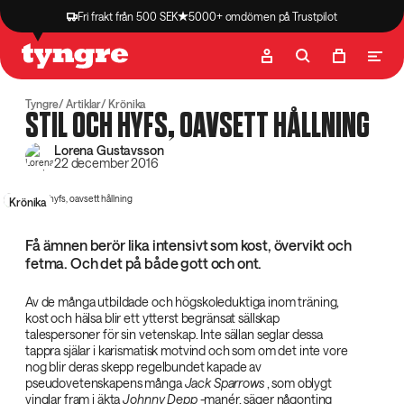
Fri frakt från 500 SEK
5000+ omdömen på Trustpilot
Butik
Recept
Podcast
Artiklar
Tyngre
Artiklar
Krönika
STIL OCH HYFS, OAVSETT HÅLLNING
Lorena Gustavsson
22 december 2016
Krönika
Få ämnen berör lika intensivt som kost, övervikt och
fetma. Och det på både gott och ont.
Av de många utbildade och högskoleduktiga inom träning,
kost och hälsa blir ett ytterst begränsat sällskap
talespersoner för sin vetenskap. Inte sällan seglar dessa
tappra själar i karismatisk motvind och som om det inte vore
nog blir deras skepp regelbundet kapade av
pseudovetenskapens många
Jack Sparrows‌
, som oblygt
vinglar fram i äkta
Johnny Depp‌
-manér, säger någonting