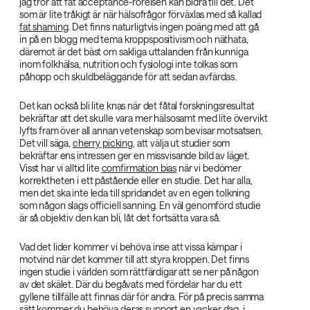
jag tror att fat acceptance-rörelsen kan bidra till det. Det
som är lite tråkigt är när hälsofrågor förväxlas med så kallad
fat shaming
. Det finns naturligtvis ingen poäng med att gå
in på en blogg med tema kroppspositivism och näthata,
däremot är det bäst om sakliga uttalanden från kunniga
inom folkhälsa, nutrition och fysiologi inte tolkas som
påhopp och skuldbeläggande för att sedan avfärdas.
Det kan också bli lite knas när det fåtal forskningsresultat
bekräftar att det skulle vara mer hälsosamt med lite övervikt
lyfts fram över all annan vetenskap som bevisar motsatsen.
Det vill säga,
cherry picking
, att välja ut studier som
bekräftar ens intressen ger en missvisande bild av läget.
Visst har vi alltid lite
comfirmation bias
när vi bedömer
korrektheten i ett påstående eller en studie. Det har alla,
men det ska inte leda till spridandet av en egen tolkning
som någon slags officiell sanning. En väl genomförd studie
är så objektiv den kan bli, låt det fortsätta vara så.
Vad det lider kommer vi behöva inse att vissa kämpar i
motvind när det kommer till att styra kroppen. Det finns
ingen studie i världen som rättfärdigar att se ner på någon
av det skälet. Där du begåvats med fördelar har du ett
gyllene tillfälle att finnas där för andra. För på precis samma
sätt kommer du behöva deras support en vacker dag, i