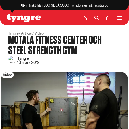
Fri frakt från 500 SEK
5000+ omdömen på Trustpilot
Butik
Recept
Podcast
Artiklar
Tyngre
Artiklar
Video
MOTALA FITNESS CENTER OCH
STEEL STRENGTH GYM
Tyngre
13 mars 2019
Video