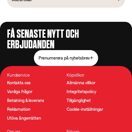
FÅ SENASTE NYTT OCH
ERBJUDANDEN
Prenumerera på nyhetsbrev
Kundservice
Köpvillkor
Kontakta oss
Allmänna villkor
Vanliga frågor
Integritetspolicy
Betalning & leverans
Tillgänglighet
Reklamation
Cookie-inställningar
Utöva ångerrätten
Om oss
Följ oss