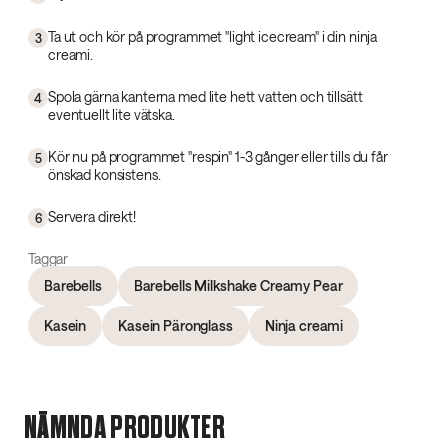
Ta ut och kör på programmet "light icecream" i din ninja
3
creami.
Spola gärna kanterna med lite hett vatten och tillsätt
4
eventuellt lite vätska.
Kör nu på programmet "respin" 1-3 gånger eller tills du får
5
önskad konsistens.
Servera direkt!
6
Taggar
Barebells
Barebells Milkshake Creamy Pear
Kasein
Kasein Päronglass
Ninja creami
NÄMNDA PRODUKTER