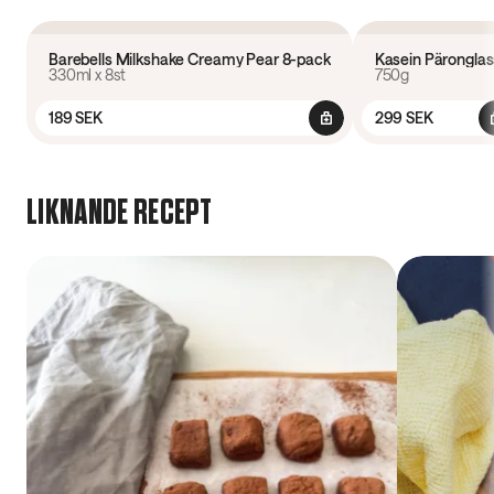
5.0
(
4
)
4.3
(
37
)
Barebells Milkshake Creamy Pear 8-pack
Kasein Päronglas
330ml x 8st
750g
8 pack
189 SEK
299 SEK
LIKNANDE RECEPT