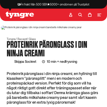
Fri frakt från 500 SEK
5000+ omdömen på Trustpilot
Butik
Recept
Podcast
Artiklar
Tyngre
Recept
Glass
PROTEINRIK PÄRONGLASS I DIN
NINJA CREAMI
Skippa Sockret
10 min + nedfrysning
Proteinrik päronglass i din ninja creami, en hyllning till
klassikern "päronsplitt" men i en modern och
proteinspäckad version. Perfekt för dig som vill ha
något riktigt gott direkt efter träningspasset eller när
du lutar dig tillbaka i soffan! Denna krämiga glass görs
på barebells milkshake creamy pear samt vårt kasein
päronglass för en extra lyxig päronsmak!