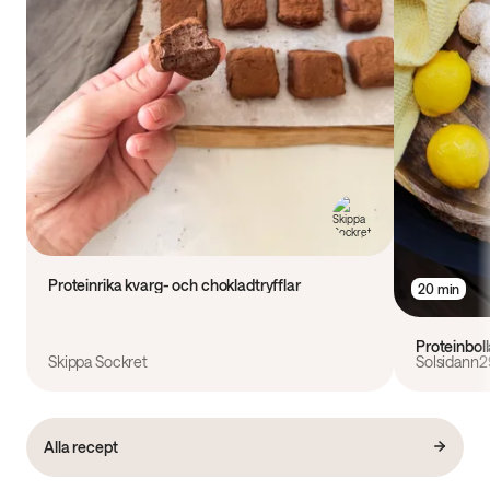
Proteinrika kvarg- och chokladtryfflar
20 min
Proteinbol
Skippa Sockret
Solsidann2
Alla recept