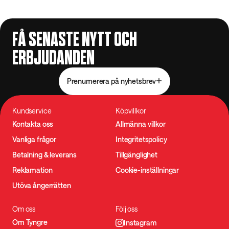
FÅ SENASTE NYTT OCH
ERBJUDANDEN
Prenumerera på nyhetsbrev
Kundservice
Köpvillkor
Kontakta oss
Allmänna villkor
Vanliga frågor
Integritetspolicy
Betalning & leverans
Tillgänglighet
Reklamation
Cookie-inställningar
Utöva ångerrätten
Om oss
Följ oss
Om Tyngre
Instagram