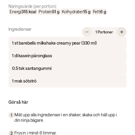
Näringsvärde (per portion)
Energi
315
kcal
Protein
51
g
Kolhydrater
15
g
Fett
6
g
Ingredienser
, Proteinrik p
1 Portioner
1 st barebells milkshake creamy pear (330 ml)
1 dl kasein päronglass
0.5 tsk xantangummi
1 msk sötströ
Gör så här
Mät upp alla ingredienser i en shaker, skaka och häll upp i
1
din ninja bägare.
Frys in i minst 6 timmar.
2