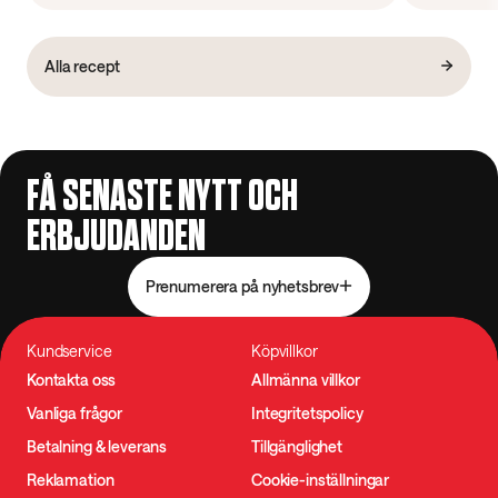
Alla recept
FÅ SENASTE NYTT OCH
ERBJUDANDEN
Prenumerera på nyhetsbrev
Kundservice
Köpvillkor
Kontakta oss
Allmänna villkor
Vanliga frågor
Integritetspolicy
Betalning & leverans
Tillgänglighet
Reklamation
Cookie-inställningar