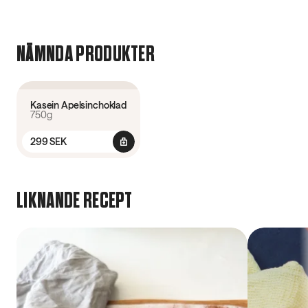
NÄMNDA PRODUKTER
3.2
(
5
)
Kasein Apelsinchoklad
750g
299 SEK
LIKNANDE RECEPT