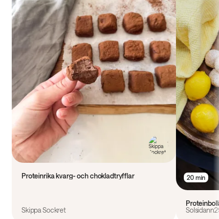
Proteinrika kvarg- och chokladtryfflar
20 min
Proteinbol
Skippa Sockret
Solsidann2