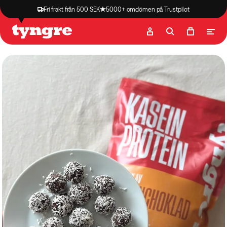
Fri frakt från 500 SEK
5000+ omdömen på Trustpilot
Butik
Recept
Podcast
Artiklar