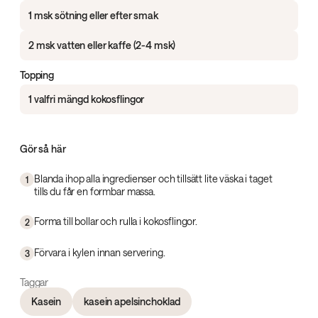
1 msk sötning eller efter smak
2 msk vatten eller kaffe (2-4 msk)
Topping
1 valfri mängd kokosflingor
Gör så här
Blanda ihop alla ingredienser och tillsätt lite väska i taget
1
tills du får en formbar massa.
Forma till bollar och rulla i kokosflingor.
2
Förvara i kylen innan servering.
3
Taggar
Kasein
kasein apelsinchoklad