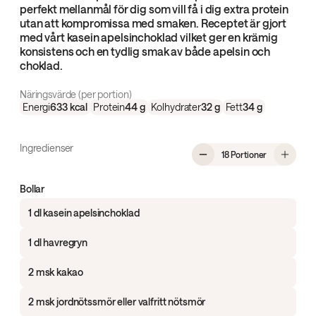
perfekt mellanmål för dig som vill få i dig extra protein
utan att kompromissa med smaken. Receptet är gjort
med vårt kasein apelsinchoklad vilket ger en krämig
konsistens och en tydlig smak av både apelsin och
choklad.
Näringsvärde (per portion)
Energi
633
kcal
Protein
44
g
Kolhydrater
32
g
Fett
34
g
Ingredienser
, Proteinbol
18 Portioner
Bollar
1 dl kasein apelsinchoklad
1 dl havregryn
2 msk kakao
2 msk jordnötssmör eller valfritt nötsmör