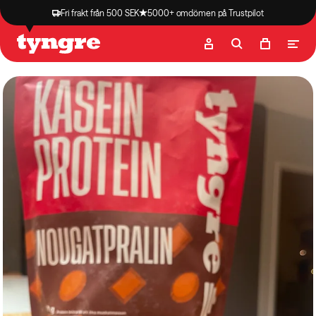
Fri frakt från 500 SEK
5000+ omdömen på Trustpilot
Butik
Recept
Podcast
Artiklar