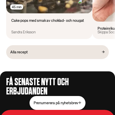
45 min
Cake pops med smak av choklad- och nougat
Proteinrika
Sandra Eriksson
Skippa Soc
Alla recept
FÅ SENASTE NYTT OCH
ERBJUDANDEN
Prenumerera på nyhetsbrev