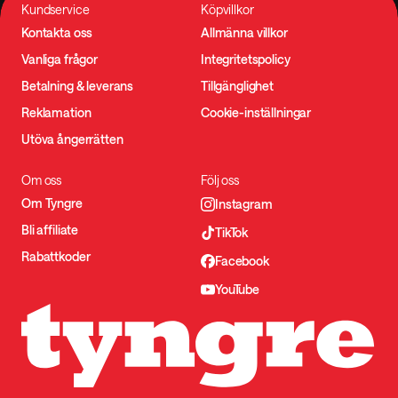
Kundservice
Köpvillkor
Kontakta oss
Allmänna villkor
Vanliga frågor
Integritetspolicy
Betalning & leverans
Tillgänglighet
Reklamation
Cookie-inställningar
Utöva ångerrätten
Om oss
Följ oss
Om Tyngre
Instagram
Bli affiliate
TikTok
Rabattkoder
Facebook
YouTube