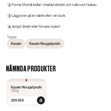
Forma till små bollar i önskad storlek och rulla runt i kakao.
2
Lägg över på en tallrik eller i en burk.
3
Avnjut direkt eller förvara i kylen!
4
Taggar
Kasein
Kasein Nougatpralin
NÄMNDA PRODUKTER
4.4
(
27
)
Kasein Nougatpralin
750g
299 SEK