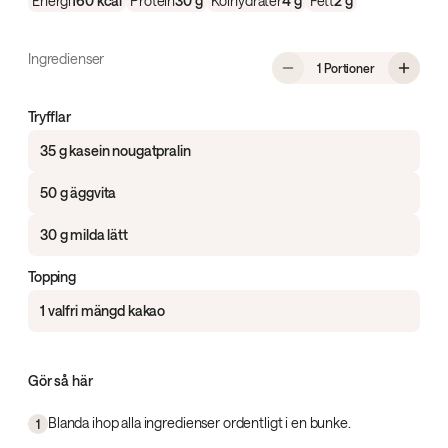
Energi
160
kcal
Protein
30
g
Kolhydrater
4
g
Fett
2
g
Ingredienser
, Proteinrika 
1 Portioner
Tryfflar
35 g kasein nougatpralin
50 g äggvita
30 g milda lätt
Topping
1 valfri mängd kakao
Gör så här
Blanda ihop alla ingredienser ordentligt i en bunke.
1