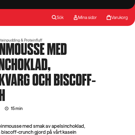
Sök
Mina sidor
Varukorg
teinpudding & Proteinfluff
INMOUSSE MED
INCHOKLAD,
KVARG OCH BISCOFF-
H
15 min
einmousse med smak av apelsinchoklad,
biscoff-crunch gjord på vårt kasein