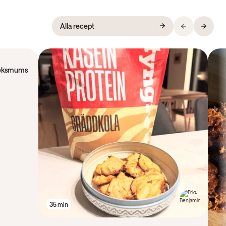
Alla recept
rleksmums
35 min