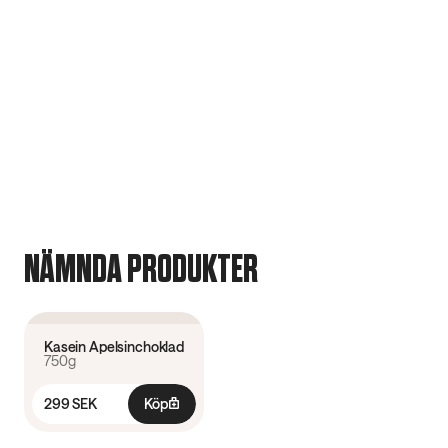
NÄMNDA PRODUKTER
3.2
(
5
)
Kasein Apelsinchoklad
750g
299 SEK
Köp