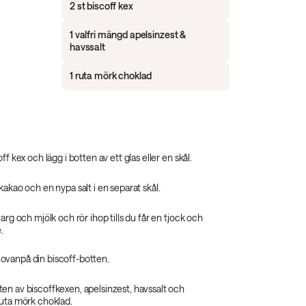
2 st biscoff kex
1 valfri mängd apelsinzest &
havssalt
1 ruta mörk choklad
ff kex och lägg i botten av ett glas eller en skål.
kakao och en nypa salt i en separat skål.
varg och mjölk och rör ihop tills du får en tjock och
.
vanpå din biscoff-botten.
en av biscoffkexen, apelsinzest, havssalt och
ruta mörk choklad.