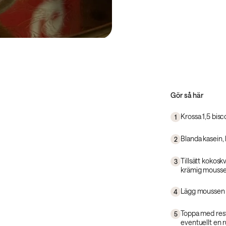
Gör så här
Krossa 1,5 bisco
1
Blanda kasein, 
2
Tillsätt kokosk
3
krämig mousse
Lägg moussen o
4
Toppa med rest
5
eventuellt en 