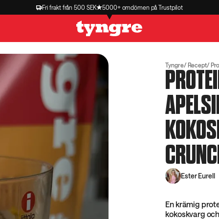
Fri frakt från 500 SEK
5000+ omdömen på Trustpilot
Tyngre
Recept
Pro
PROTE
APELS
KOKOS
CRUNC
Ester Eurell
En krämig prot
kokoskvarg och 