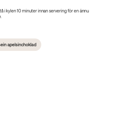
 stå i kylen 10 minuter innan servering för en ännu
.
ein apelsinchoklad