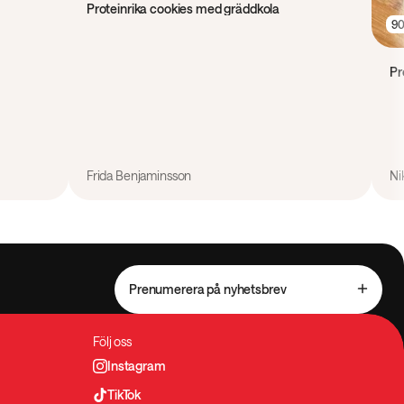
Proteinrika cookies med gräddkola
90
Pr
Frida Benjaminsson
Ni
Prenumerera på nyhetsbrev
Följ oss
Instagram
TikTok