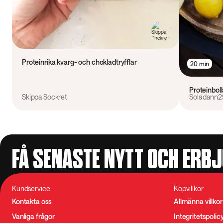
Proteinrika kvarg- och chokladtryfflar
20 min
Proteinbol
Skippa Sockret
Solsidann2
FÅ SENASTE NYTT OCH ERB
Kundservice
Köpvillkor
Kontakta oss
Allmänna villkor
Vanliga frågor
Integritetspolic