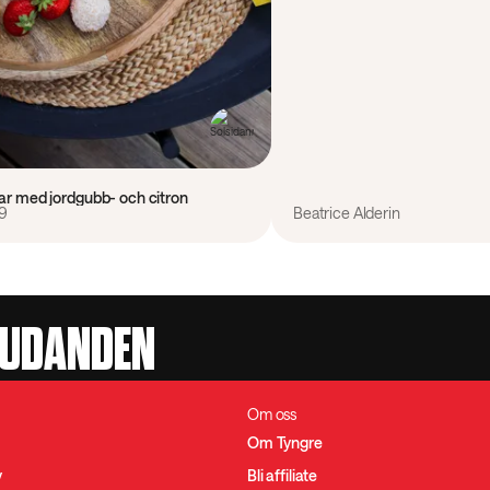
lar med jordgubb- och citron
9
Beatrice Alderin
JUDANDEN
Om oss
Om Tyngre
y
Bli affiliate