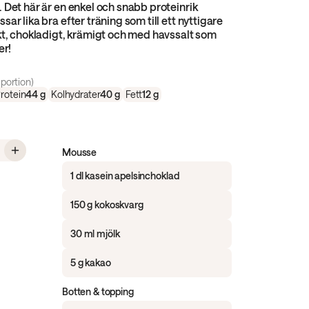
 Det här är en enkel och snabb proteinrik
ar lika bra efter träning som till ett nyttigare
kt, chokladigt, krämigt och med havssalt som
er!
portion)
rotein
44
g
Kolhydrater
40
g
Fett
12
g
 Proteinmousse med apelsinchoklad, kokoskvarg och biscoff-crunch
Mousse
1 dl kasein apelsinchoklad
150 g kokoskvarg
30 ml mjölk
5 g kakao
Botten & topping