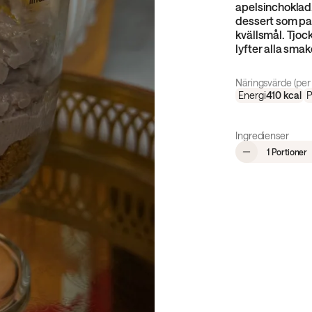
apelsinchoklad.
dessert som pass
kvällsmål. Tjoc
lyfter alla smak
Näringsvärde (per 
Energi
410
kcal
P
Ingredienser
,
1 Portioner