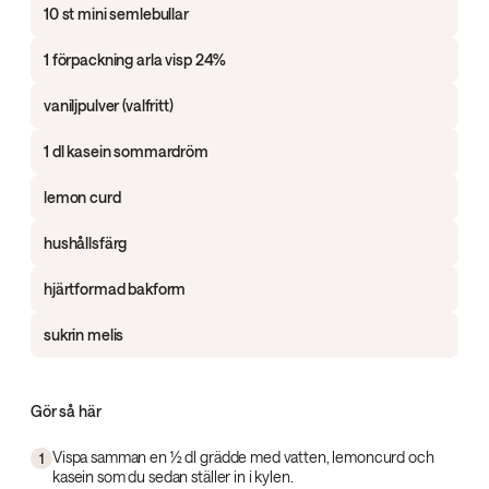
10 st mini semlebullar
1 förpackning arla visp 24%
vaniljpulver (valfritt)
1 dl kasein sommardröm
lemon curd
hushållsfärg
hjärtformad bakform
sukrin melis
Gör så här
Vispa samman en ½ dl grädde med vatten, lemoncurd och
1
kasein som du sedan ställer in i kylen.