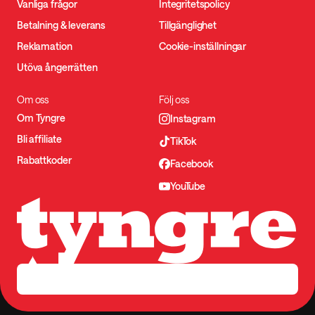
Vanliga frågor
Integritetspolicy
Betalning & leverans
Tillgänglighet
Reklamation
Cookie-inställningar
Utöva ångerrätten
Om oss
Följ oss
Om Tyngre
Instagram
Bli affiliate
TikTok
Rabattkoder
Facebook
YouTube