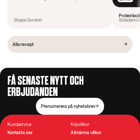
Proteinbol
Skippa Sockret
Solsidann2
Alla recept
FÅ SENASTE NYTT OCH
ERBJUDANDEN
Prenumerera på nyhetsbrev
Kundservice
Köpvillkor
Kontakta oss
Allmänna villkor