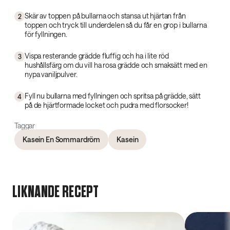
Skär av toppen på bullarna och stansa ut hjärtan från
2
toppen och tryck till underdelen så du får en grop i bullarna
för fyllningen.
Vispa resterande grädde fluffig och ha i lite röd
3
hushållsfärg om du vill ha rosa grädde och smaksätt med en
nypa vaniljpulver.
Fyll nu bullarna med fyllningen och spritsa på grädde, sätt
4
på de hjärtformade locket och pudra med florsocker!
Taggar
Kasein En Sommardröm
Kasein
LIKNANDE RECEPT