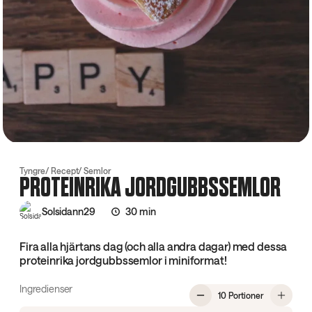
Tyngre
Recept
Semlor
PROTEINRIKA JORDGUBBSSEMLOR
Solsidann29
30 min
Fira alla hjärtans dag (och alla andra dagar) med dessa
proteinrika jordgubbssemlor i miniformat!
Ingredienser
, Proteinrik
10 Portioner