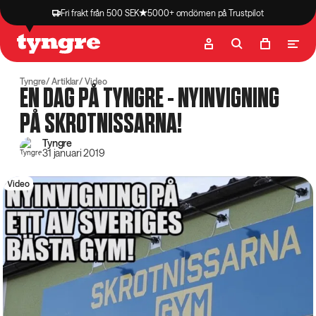
Fri frakt från 500 SEK
5000+ omdömen på Trustpilot
Butik
Recept
Podcast
Artiklar
Tyngre
Artiklar
Video
EN DAG PÅ TYNGRE - NYINVIGNING
PÅ SKROTNISSARNA!
Tyngre
31 januari 2019
Video