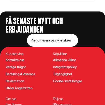
FÅ SENASTE NYTT OCH
ERBJUDANDEN
Prenumerera på nyhetsbrev
Kundservice
Köpvillkor
Kontakta oss
Allmänna villkor
Vanliga frågor
Integritetspolicy
Betalning & leverans
Tillgänglighet
Reklamation
Cookie-inställningar
Utöva ångerrätten
Om oss
Följ oss
Om Tyngre