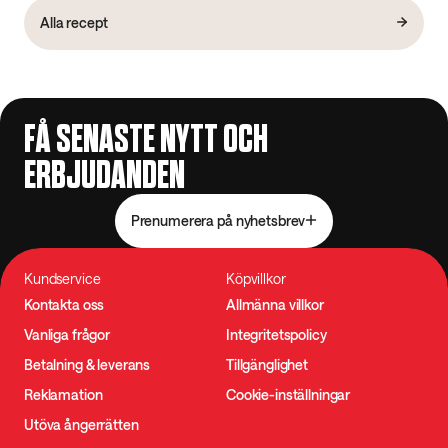
Alla recept
FÅ SENASTE NYTT OCH
ERBJUDANDEN
Prenumerera på nyhetsbrev
Kundservice
Köpvillkor
Kontakta oss
Allmänna villkor
Vanliga frågor
Integritetspolicy
Betalning & leverans
Tillgänglighet
Reklamation
Cookie-inställningar
Utöva ångerrätten