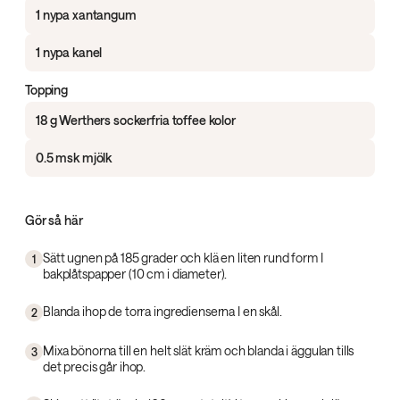
1 nypa xantangum
1 nypa kanel
Topping
18 g Werthers sockerfria toffee kolor
0.5 msk mjölk
Gör så här
Sätt ugnen på 185 grader och klä en liten rund form I
1
bakplåtspapper (10 cm i diameter).
Blanda ihop de torra ingredienserna I en skål.
2
Mixa bönorna till en helt slät kräm och blanda i äggulan tills
3
det precis går ihop.