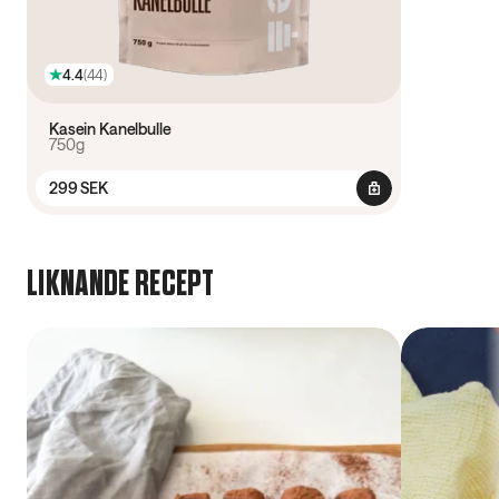
4.4
(
44
)
Kasein Kanelbulle
750g
299 SEK
LIKNANDE RECEPT