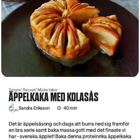
Tyngre
Recept
Mjuka kakor
ÄPPELKAKA MED KOLASÅS
Sandra Eriksson
40 min
Det är äppelsäsong och dags att burra ned sig framför
en bra serie samt baka massa gott med det finaste vi
har - svenska äpplet! Baka denna proteinrika äppelkaka