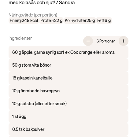
med kolasås och njut! / Sandra
Näringsvärde (per portion)
Energi
248
kcal
Protein
22
g
Kolhydrater
25
g
Fett
6
g
Ingredienser
, Äppelkaka 
6 Portioner
60 g äpple, gärna syrlig sort ex Cox orange eller aroma
50 g stora vita bönor
15 g kasein kanelbulle
10 g finmixade havregryn
10 g sötströ (eller efter smak)
1 st ägg
0.5 tsk bakpulver