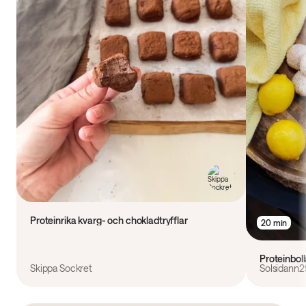
Proteinrika kvarg- och chokladtryfflar
20 min
Proteinbol
Skippa Sockret
Solsidann2