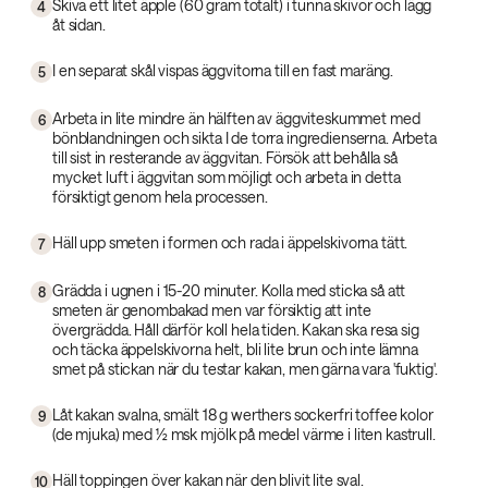
Skiva ett litet äpple (60 gram totalt) i tunna skivor och lägg
4
åt sidan.
I en separat skål vispas äggvitorna till en fast maräng.
5
Arbeta in lite mindre än hälften av äggviteskummet med
6
bönblandningen och sikta I de torra ingredienserna. Arbeta
till sist in resterande av äggvitan. Försök att behålla så
mycket luft i äggvitan som möjligt och arbeta in detta
försiktigt genom hela processen.
Häll upp smeten i formen och rada i äppelskivorna tätt.
7
Grädda i ugnen i 15-20 minuter. Kolla med sticka så att
8
smeten är genombakad men var försiktig att inte
övergrädda. Håll därför koll hela tiden. Kakan ska resa sig
och täcka äppelskivorna helt, bli lite brun och inte lämna
smet på stickan när du testar kakan, men gärna vara 'fuktig'.
Låt kakan svalna, smält 18 g werthers sockerfri toffee kolor
9
(de mjuka) med ½ msk mjölk på medel värme i liten kastrull.
Häll toppingen över kakan när den blivit lite sval.
10