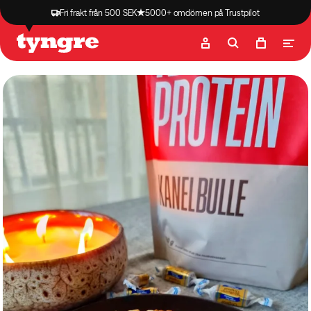
Fri frakt från 500 SEK
5000+ omdömen på Trustpilot
Butik
Recept
Podcast
Artiklar