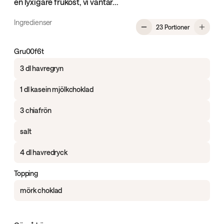
en lyxigare frukost, vi väntar...
Ingredienser
, Overnight 
23 Portioner
Gru00f6t
3 dl havregryn
1 dl kasein mjölkchoklad
3 chiafrön
salt
4 dl havredryck
Topping
mörk choklad