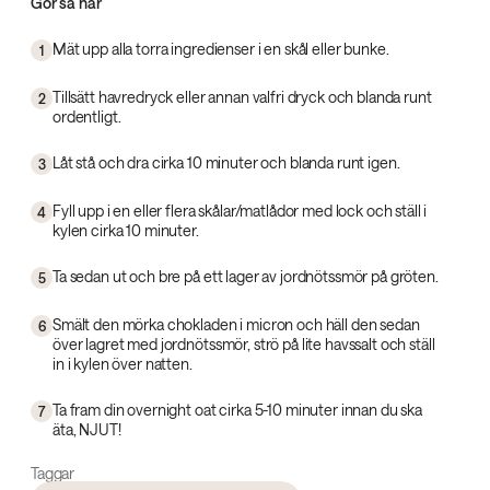
Gör så här
Mät upp alla torra ingredienser i en skål eller bunke.
1
Tillsätt havredryck eller annan valfri dryck och blanda runt
2
ordentligt.
Låt stå och dra cirka 10 minuter och blanda runt igen.
3
Fyll upp i en eller flera skålar/matlådor med lock och ställ i
4
kylen cirka 10 minuter.
Ta sedan ut och bre på ett lager av jordnötssmör på gröten.
5
Smält den mörka chokladen i micron och häll den sedan
6
över lagret med jordnötssmör, strö på lite havssalt och ställ
in i kylen över natten.
Ta fram din overnight oat cirka 5-10 minuter innan du ska
7
äta, NJUT!
Taggar