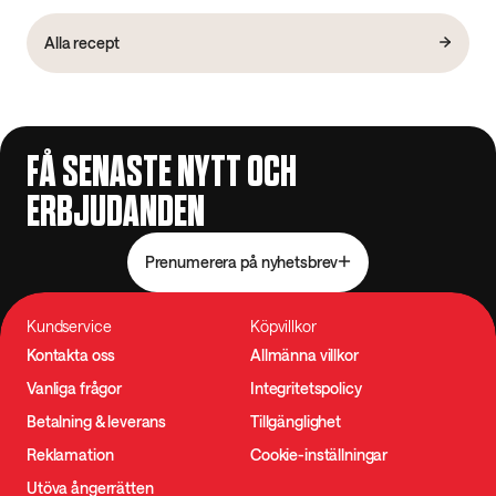
Alla recept
FÅ SENASTE NYTT OCH
ERBJUDANDEN
Prenumerera på nyhetsbrev
Kundservice
Köpvillkor
Kontakta oss
Allmänna villkor
Vanliga frågor
Integritetspolicy
Betalning & leverans
Tillgänglighet
Reklamation
Cookie-inställningar
Utöva ångerrätten