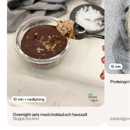
15 min
Proteingrö
10 min + nedkylning
Overnight oats med choklad och havssalt
Skippa Sockret
eatandglo