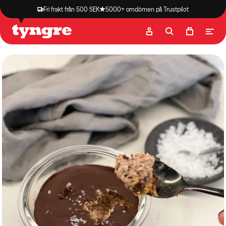
Fri frakt från 500 SEK
5000+ omdömen på Trustpilot
Butik
Recept
Podcast
Artiklar