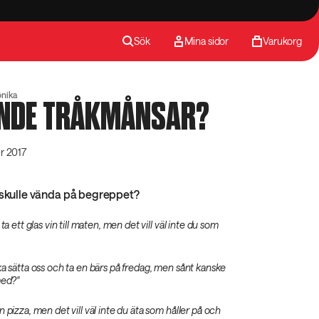
Sök
Mina sidor
Varukorg
önika
NDE TRÅKMÅNSAR?
r 2017
 skulle vända på begreppet?
ta ett glas vin till maten, men det vill väl inte du som
ka sätta oss och ta en bärs på fredag, men sånt kanske
med?"
 pizza, men det vill väl inte du äta som håller på och