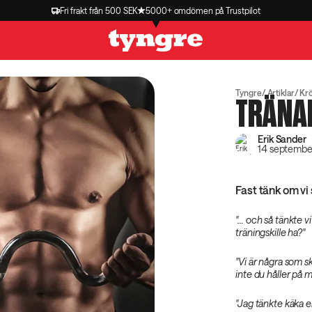
Fri frakt från 500 SEK
5000+ omdömen på Trustpilot
Tyngre
Artiklar
Kr
TRÄNA
Erik Sander
14 septembe
Fast tänk om vi
"… och så tänkte vi 
träningskille ha?"
"Vi är några som s
inte du håller på 
"Jag tänkte käka en