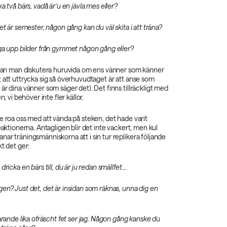
a två bärs, vadå är’u en jävla mes eller?
et är semester, någon gång kan du väl skita i att träna?
gga upp bilder från gymmet någon gång eller?
d kan man diskutera huruvida om ens vänner som känner
 att uttrycka sig så överhuvudtaget är att anse som
är dina vänner som säger det). Det finns tillräckligt med
n, vi behöver inte fler källor.
e roa oss med att vända på steken, det hade varit
eaktionerna. Antagligen blir det inte vackert, men kul
ar träningsmänniskorna att i sin tur replikera följande
kt det ger:
dricka en bärs till, du är ju redan smällfet…
en? Just det, det är insidan som räknas, unna dig en
farande lika ofräscht fet ser jag. Någon gång kanske du