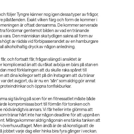
ch följer Tyngre känner nog igen dessa typer av frågor,
are påståenden. Exakt vilken färg och form de kommer i
demeningen är oftast densamma. De kommer serverade
tra fördomar gentemot bilden av vad en tränande
 vara. Den människan ska tydligen sakna all form av
ppa högt av rädsla vid förbipasserandet av en hamburgare
 all alkoholhaltig dryck av någon anledning.
får, och fortsatt får, frågan slängd i ansiktet är
r komplicerad än att du råkat avböja en bärs på stan en
dan med förklaringen att du skulle raka spåret till
att dina kollegor sett på din Instagram att du tränar
var det avgjort, du är nu en
”sån”
som aldrig gör annat
a proteindrinkar och öppna tonfiskburkar.
närma sig tävling på scen för en fitnessatlet måste både
ärde kompromissas bort till förmån för torsken och
e nödvändigtvis annars. Vi får heller inte glömma att
som tränar hårt inte har någon deadline för att uppnå en
cent. Många kommer aldrig någonsin ens tänka tanken att
en överhuvudtaget. Men ändå är de så konstiga att de
r på jobbet varje dag eller hinka bira fyra gånger i veckan.