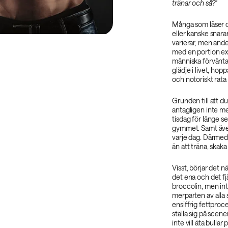
tränar och så?"
Många som läser o
eller kanske snar
varierar, men an
med en portion ex
människa förväntas
glädje i livet, ho
och notoriskt rata
Grunden till att du 
antagligen inte me
tisdag för länge se
gymmet. Samt även 
varje dag. Därmed 
än att träna, skak
Visst, börjar det 
det ena och det fj
broccolin, men int
merparten av alla 
ensiffrig fettpro
ställa sig på scen
inte vill äta bulla