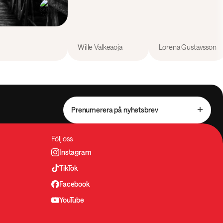
Wille Valkeaoja
Lorena Gustavsson
Prenumerera på nyhetsbrev
Följ oss
Instagram
TikTok
Facebook
YouTube