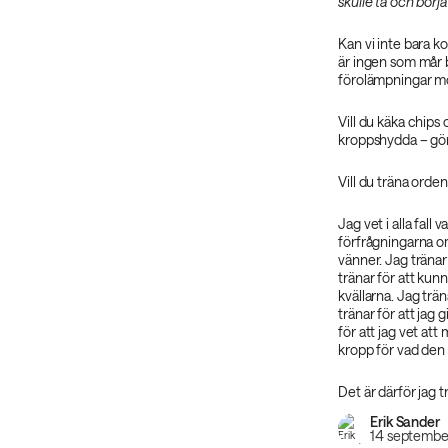
skulle ta och börja
Kan vi inte bara k
är ingen som mår bä
förolämpningar mot 
Vill du käka chips 
kroppshydda – gör
Vill du träna orde
Jag vet i alla fall 
förfrågningarna om
vänner. Jag tränar
tränar för att kunn
kvällarna. Jag trä
tränar för att jag 
för att jag vet at
kropp för vad den b
Det är därför jag t
Erik Sander
14 septembe