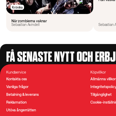
Krönika
När zombierna vaknar
Sebastian Avindell
Sebastian A
FÅ SENASTE NYTT OCH ERB
Kundservice
Köpvillkor
Kontakta oss
Allmänna villkor
Vanliga frågor
Integritetspolic
Betalning & leverans
Tillgänglighet
Reklamation
Cookie-inställn
Utöva ångerrätten