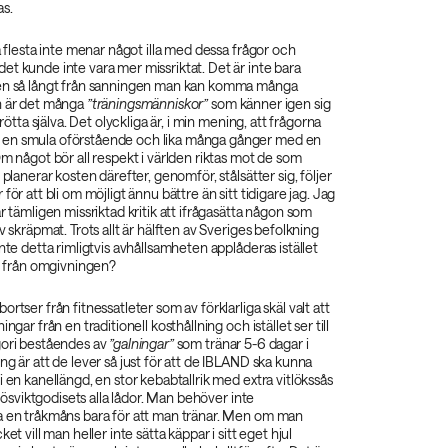
as.
ra flesta inte menar något illa med dessa frågor och
t kunde inte vara mer missriktat. Det är inte bara
ven så långt från sanningen man kan komma många
n är det många
”träningsmänniskor”
som känner igen sig
trötta själva. Det olyckliga är, i min mening, att frågorna
en smula oförstående och lika många gånger med en
Om något bör all respekt i världen riktas mot de som
 planerar kosten därefter, genomför, stålsätter sig, följer
för att bli om möjligt ännu bättre än sitt tidigare jag. Jag
är tämligen missriktad kritik att ifrågasätta någon som
v skräpmat. Trots allt är hälften av Sveriges befolkning
inte detta rimligtvis avhållsamheten applåderas istället
as från omgivningen?
rtser från fitnessatleter som av förklarliga skäl valt att
ingar från en traditionell kosthållning och istället ser till
gori beståendes av
”galningar”
som tränar 5-6 dagar i
ng är att de lever så just för att de IBLAND ska kunna
i en kanellängd, en stor kebabtallrik med extra vitlökssås
d lösviktgodisets alla lådor. Man behöver inte
a en tråkmåns bara för att man tränar. Men om man
ket vill man heller inte sätta käppar i sitt eget hjul