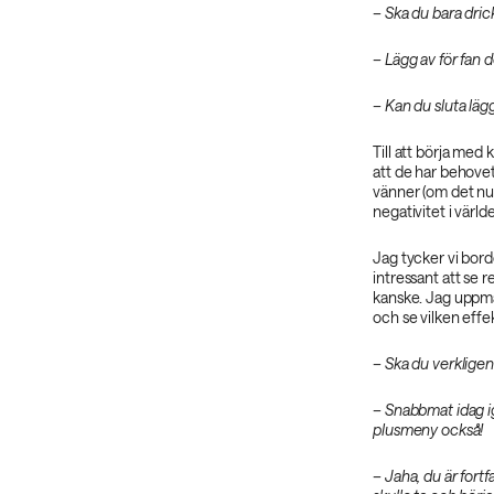
– Ska du bara drick
– Lägg av för fan d
– Kan du sluta lä
Till att börja me
att de har behovet
vänner (om det nu 
negativitet i världe
Jag tycker vi bord
intressant att se r
kanske. Jag uppman
och se vilken effe
– Ska du verkligen 
– Snabbmat idag ig
plusmeny också!
– Jaha, du är fort