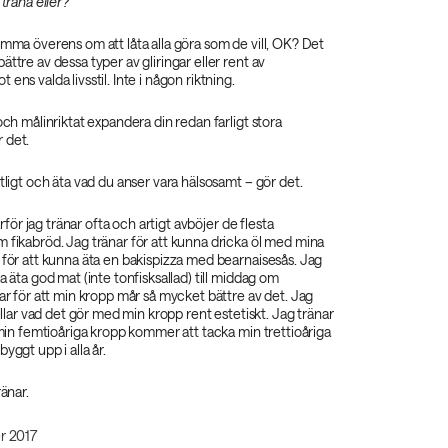
 träna eller?
omma överens om att låta alla göra som de vill, OK? Det
ttre av dessa typer av gliringar eller rent av
ens valda livsstil. Inte i någon riktning.
och målinriktat expandera din redan farligt stora
 det.
ntligt och äta vad du anser vara hälsosamt – gör det.
varför jag tränar ofta och artigt avböjer de flesta
 fikabröd. Jag tränar för att kunna dricka öl med mina
 för att kunna äta en bakispizza med bearnaisesås. Jag
a äta god mat (inte tonfisksallad) till middag om
nar för att min kropp mår så mycket bättre av det. Jag
gillar vad det gör med min kropp rent estetiskt. Jag tränar
t min femtioåriga kropp kommer att tacka min trettioåriga
yggt upp i alla år.
ränar.
r 2017