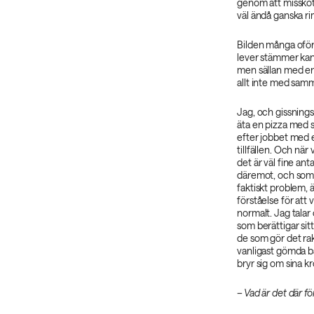
genom att missköta
väl ändå ganska ri
Bilden många oför
lever stämmer kan
men sällan med en
allt inte med sam
Jag, och gissnings
äta en pizza med si
efter jobbet med e
tillfällen. Och när
det är väl fine ant
däremot, och som j
faktiskt problem, 
förståelse för att
normalt. Jag tala
som berättigar si
de som gör det rak
vanligast gömda 
bryr sig om sina k
– Vad är det där f