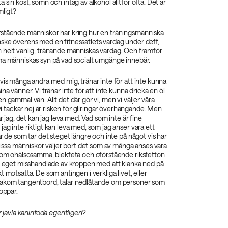
 sin kost, sömn och intag av alkohol alltför ofta. Det är
mligt?
stående människor har kring hur en träningsmänniska
ske överens med en fitnessatlets vardag under deff,
 helt vanlig, tränande människas vardag. Och framför
ma människas syn på vad socialt umgänge innebär.
vis många andra med mig, tränar inte för att inte kunna
na vänner. Vi tränar inte för att inte kunna dricka en öl
n gammal vän. Allt det där gör vi, men vi väljer våra
 vi tackar nej är risken för gliringar överhängande. Men
ar jag, det kan jag leva med. Vad som inte är fine
ag inte riktigt kan leva med, som jag anser vara ett
är de som tar det steget längre och inte på något vis har
 vissa människor väljer bort det som av många anses vara
r om ohälsosamma, blekfeta och oförstående riksfetton
tt eget misshandlade av kroppen med att klanka ned på
t motsatta. De som antingen i verkliga livet, eller
bakom tangentbord, talar nedlåtande om personer som
roppar.
ör jävla kaninföda egentligen?