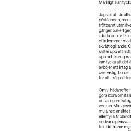
Märkligt, kan tyck
Jag vet att de all
påståenden, men de
tröttsamt utan ä
gånger. Säkerlige
i detta och är lika 
ofta kommer med 
skvätt ogillande. 
sätter upp ett mål,
upp och korrigerar 
kan tycka att det 
avböjer ett intag a
överviktig, borde 
för att ifrågasätt
Om vi hädanefter bo
göra stora omställn
en vanligare kate
veckan. Min gissni
mula ned ansiktet 
eller fylla år blan
nödvändigtvis var
faktiskt tränar myc