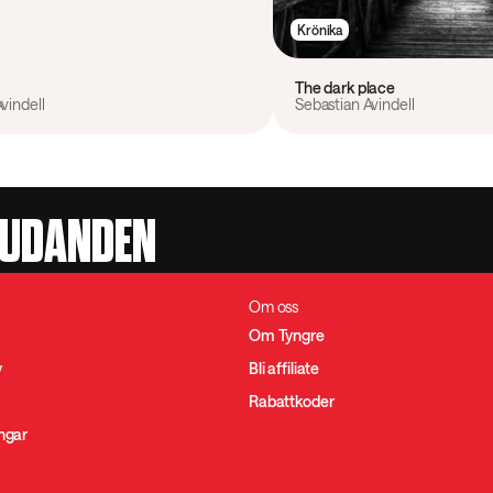
Krönika
The dark place
vindell
Sebastian Avindell
JUDANDEN
Om oss
Om Tyngre
y
Bli affiliate
Rabattkoder
ingar