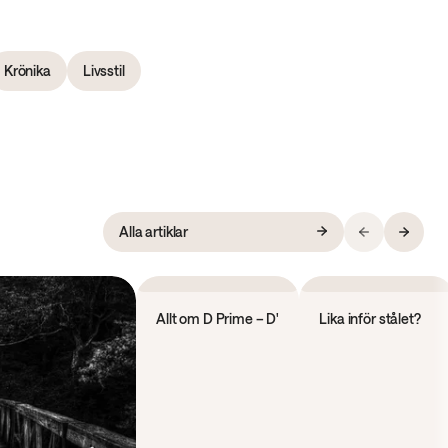
Krönika
Livsstil
Alla artiklar
Krönika
Krönika
Allt om D Prime – D'
Lika inför stålet?