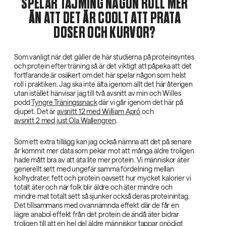
SPELAR TAJMING NÅGON ROLL MER
ÄN ATT DET ÄR COOLT ATT PRATA
DOSER OCH KURVOR?
Som vanligt när det gäller de här studierna på proteinsyntes
och protein efter träning så är det viktigt att påpeka att det
fortfarande är osäkert om det här spelar någon som helst
roll i praktiken. Jag ska inte älta igenom allt det här återigen
utan istället hänvisar jag till två avsnitt av min och Willes
podd
Tyngre Träningssnack
där vi går igenom det här på
djupet. Det är
avsnitt 12 med William Apró
och
avsnitt 2 med just Ola Wallengren
.
Som ett extra tillägg kan jag också nämna att det på senare
år kommit mer data som pekar mot att många äldre troligen
hade mått bra av att äta lite mer protein. Vi människor äter
generellt sett med ungefär samma fördelning mellan
kolhydrater, fett och protein oavsett hur mycket kalorier vi
totalt äter och när folk blir äldre och äter mindre och
mindre mat totalt sett så sjunker också deras proteinintag.
Det tillsammans med ovannämnda effekt där de får en
lägre anabol effekt från det protein de ändå äter bidrar
troligen till att en hel del äldre människor tappar onödigt