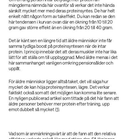
mängderna nämnda här ovanför så verkar det inte hända
särskilt mycket mer med deras proteinsyntes. De har helt
enkelt nått någon form av takeffekt. Du kan redan se den
här tendensen i kurvan ovan där en ökning från 10 till 20
gram gav större effekt än en ökning från 20 till 40 gram.
Det är känt sen en längre tid att äldre människor inte får
samma tydliga boost på proteinsyntesen när de intar
protein. I princip innebär det att deras muskler inte har lika
lätt för att ställa om till uppbyggnad. Med äldre menas i det
här sammanhanget vanligen omkring pensionsålder och
uppåt.
För äldre människor ligger alltså taket, det vill säga hur
mycket de kan höja proteinsyntesen, lägre. Det verkar
faktiskt också som att det möjligen kan komma lite senare.
En nyligen publicerad artikel som tittade på det här fann att
äldre personer behöver mer protein efter träning, upp
emot dubbelt så mycket (
1
).
Vad som är anmärkningsvärt är att de fann att den relativa