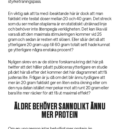
styrketräningspass.
En viktig sak att ta med i beaktande här är dock att man
faktiskt inte testat doser mellan 20 och 40 gram. Det streck
som du ser mellan staplarna är en statistiskt uträknad linje
och behöver inte återspegla verkligheten. Det kan lika väl
vara så att den maximala stimuleringen kommer vid 25
gram och sedan är resten ett slöseri. Eller så är det så att
ytterligare 20 gram upp till 60 gram totalt sett hade kunnat
ge ytterligare några enstaka procent?
Nyligen skrev en av de större forskarna kring det här på
twitter‌
att det håller på att publiceras ytterligare en studie
på det här så efter det kommer det här diagrammet att få
justeras lite. Frågan är ju då om det blir ännu tydligare att
mer än 20 gram faktiskt ger en liten extra ökning eller om
den nya datan istället mer pekar mot att runt 20 gram eller
bara lite mer räcker för att få ut maximal effekt?
ÄLDRE BEHÖVER SANNOLIKT ÄNNU
MER PROTEIN
Om en ung person intar betydligt mer protein än