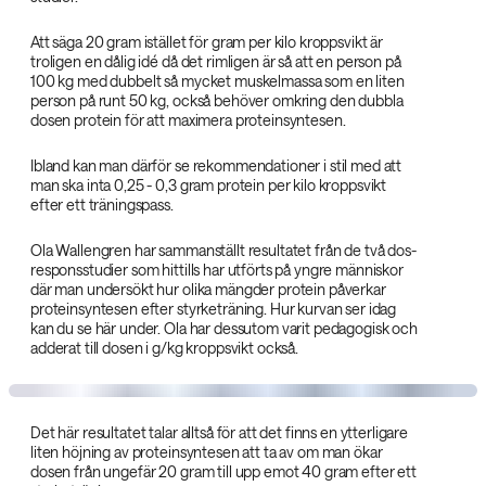
Att säga 20 gram istället för gram per kilo kroppsvikt är
troligen en dålig idé då det rimligen är så att en person på
100 kg med dubbelt så mycket muskelmassa som en liten
person på runt 50 kg, också behöver omkring den dubbla
dosen protein för att maximera proteinsyntesen.
Ibland kan man därför se rekommendationer i stil med att
man ska inta 0,25 - 0,3 gram protein per kilo kroppsvikt
efter ett träningspass.
Ola Wallengren har sammanställt resultatet från de två dos-
responsstudier som hittills har utförts på yngre människor
där man undersökt hur olika mängder protein påverkar
proteinsyntesen efter styrketräning. Hur kurvan ser idag
kan du se här under. Ola har dessutom varit pedagogisk och
adderat till dosen i g/kg kroppsvikt också.
Det här resultatet talar alltså för att det finns en ytterligare
liten höjning av proteinsyntesen att ta av om man ökar
dosen från ungefär 20 gram till upp emot 40 gram efter ett