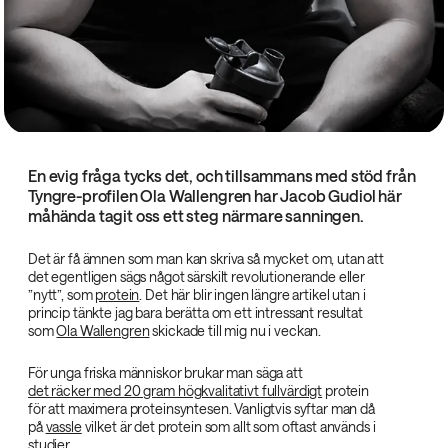
En evig fråga tycks det, och tillsammans med stöd från
Tyngre-profilen Ola Wallengren har Jacob Gudiol här
måhända tagit oss ett steg närmare sanningen.
Det är få ämnen som man kan skriva så mycket om, utan att
det egentligen sägs något särskilt revolutionerande eller
”nytt”, som
protein
. Det här blir ingen längre artikel utan i
princip tänkte jag bara berätta om ett intressant resultat
som
Ola Wallengren
skickade till mig nu i veckan.
För unga friska människor brukar man säga att
det räcker med 20 gram högkvalitativt fullvärdigt
protein
för att maximera proteinsyntesen. Vanligtvis syftar man då
på
vassle
vilket är det protein som allt som oftast används i
studier.