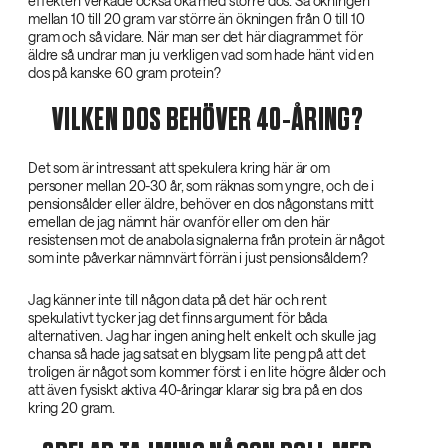
effekten verkade också öka med större dos. Så ökningen
mellan 10 till 20 gram var större än ökningen från 0 till 10
gram och så vidare. När man ser det här diagrammet för
äldre så undrar man ju verkligen vad som hade hänt vid en
dos på kanske 60 gram protein?
VILKEN DOS BEHÖVER 40-ÅRING?
Det som är intressant att spekulera kring här är om
personer mellan 20-30 år, som räknas som yngre, och de i
pensionsålder eller äldre, behöver en dos någonstans mitt
emellan de jag nämnt här ovanför eller om den här
resistensen mot de anabola signalerna från protein är något
som inte påverkar nämnvärt förrän i just pensionsåldern?
Jag känner inte till någon data på det här och rent
spekulativt tycker jag det finns argument för båda
alternativen. Jag har ingen aning helt enkelt och skulle jag
chansa så hade jag satsat en blygsam lite peng på att det
troligen är något som kommer först i en lite högre ålder och
att även fysiskt aktiva 40-åringar klarar sig bra på en dos
kring 20 gram.