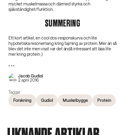
mycket muskelmassa och därmed styrka och
självständighet/funktion.
SUMMERING
Ett kort artikel, en cool dos-responskurva och lite
hypotetiska resonemang kring tajming av protein. Mer än så
blev det inte men visst var det ändå intressant att läsa lite
mer kring protein ;)
° ° °
Jacob Gudiol
2 april 2016
Taggar
Forskning
Gudiol
Muskelbygge
Protein
LIKNANDE ARTIKLAR