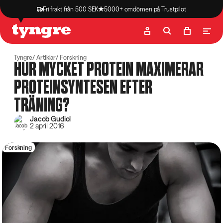
Fri frakt från 500 SEK
5000+ omdömen på Trustpilot
Butik
Recept
Podcast
Artiklar
Tyngre
Artiklar
Forskning
HUR MYCKET PROTEIN MAXIMERAR
PROTEINSYNTESEN EFTER
TRÄNING?
Jacob Gudiol
2 april 2016
Forskning