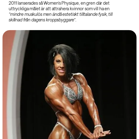
2011 lanserades så Women’s Physique, en gren där det
uttryckliga målet är att attrahera kvinnor som vill ha en
”mindre muskulös men ändå estetiskt tilltalande fysik, till
skillnad från dagens kroppsbyggare”
.