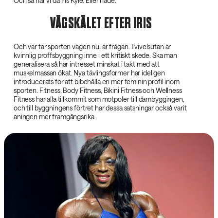
Och så har vi då Iris Kyle. Eller hade.
VÄGSKÄLET EFTER IRIS
Och var tar sporten vägen nu, är frågan. Tvivelsutan är
kvinnlig proffsbyggning inne i ett kritiskt skede. Ska man
generalisera så har intresset minskat i takt med att
muskelmassan ökat. Nya tävlingsformer har ideligen
introducerats för att bibehålla en mer feminin profil inom
sporten. Fitness, Body Fitness, Bikini Fitness och Wellness
Fitness har alla tillkommit som motpoler till dambyggingen,
och till byggningens förtret har dessa satsningar också varit
aningen mer framgångsrika.