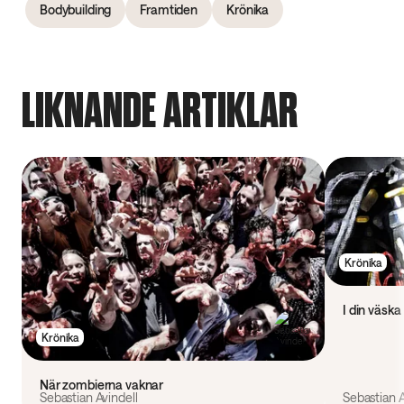
Bodybuilding
Framtiden
Krönika
LIKNANDE ARTIKLAR
Krönika
I din väska
Krönika
När zombierna vaknar
Sebastian Avindell
Sebastian A