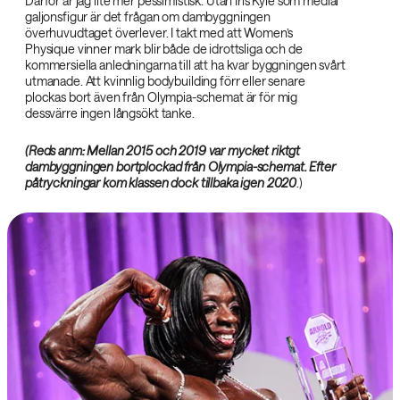
Därför är jag lite mer pessimistisk. Utan Iris Kyle som medial
galjonsfigur är det frågan om dambyggningen
överhuvudtaget överlever. I takt med att Women’s
Physique vinner mark blir både de idrottsliga och de
kommersiella anledningarna till att ha kvar byggningen svårt
utmanade. Att kvinnlig bodybuilding förr eller senare
plockas bort även från Olympia-schemat är för mig
dessvärre ingen långsökt tanke.
(Reds anm: Mellan 2015 och 2019 var mycket riktgt
dambyggningen bortplockad från Olympia-schemat. Efter
påtryckningar kom klassen dock tillbaka igen 2020
.)