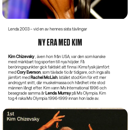
Lenda 2003 – vid en av hennes sista tävlingar
NY ERA MED KIM
Kim Chizevsky‌
, även hon från USA, var den som kanske
mest märkbart tog sporten till nya höjder. Få
beröringspunkter gick faktiskt att finna i Kims fysik jämfört
med
Cory Everson‌
, som tävlade tio år tidigare, och inga alls
jämfört med
Rachel McLish‌
. Istället stod Kim för ett mer
androgynt snitt, där muskelmassa och hårdhet inte stod
männen långt efter. Kim vann Ms International 1996 och
besegrade samma år
Lenda Murray‌
på Ms Olympia. Kim
tog 4 raka Ms Olympia 1996-1999 innan hon lade av.