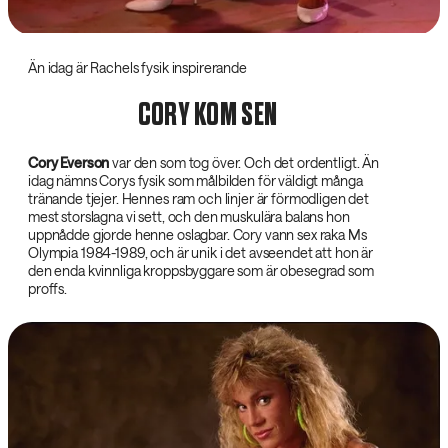
Än idag är Rachels fysik inspirerande
CORY KOM SEN
Cory Everson‌
var den som tog över. Och det ordentligt. Än
idag nämns Corys fysik som målbilden för väldigt många
tränande tjejer. Hennes ram och linjer är förmodligen det
mest storslagna vi sett, och den muskulära balans hon
uppnådde gjorde henne oslagbar. Cory vann sex raka Ms
Olympia 1984-1989, och är unik i det avseendet att hon är
den enda kvinnliga kroppsbyggare som är obesegrad som
proffs.