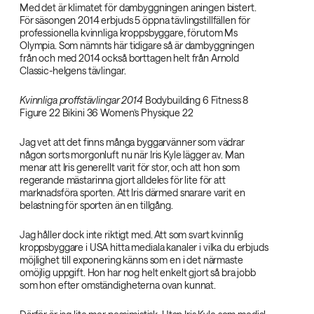
Med det är klimatet för dambyggningen aningen bistert.
För säsongen 2014 erbjuds 5 öppna tävlingstillfällen för
professionella kvinnliga kroppsbyggare, förutom Ms
Olympia. Som nämnts här tidigare så är dambyggningen
från och med 2014 också borttagen helt från Arnold
Classic-helgens tävlingar.
Kvinnliga proffstävlingar 2014‌
Bodybuilding 6 Fitness 8
Figure 22 Bikini 36 Women’s Physique 22
Jag vet att det finns många byggarvänner som vädrar
någon sorts morgonluft nu när Iris Kyle lägger av. Man
menar att Iris generellt varit för stor, och att hon som
regerande mästarinna gjort alldeles för lite för att
marknadsföra sporten. Att Iris därmed snarare varit en
belastning för sporten än en tillgång.
Jag håller dock inte riktigt med. Att som svart kvinnlig
kroppsbyggare i USA hitta mediala kanaler i vilka du erbjuds
möjlighet till exponering känns som en i det närmaste
omöjlig uppgift. Hon har nog helt enkelt gjort så bra jobb
som hon efter omständigheterna ovan kunnat.