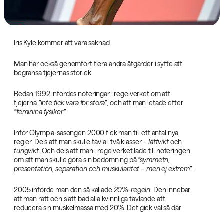
Iris Kyle kommer att vara saknad
Man har också genomfört flera andra åtgärder i syfte att
begränsa tjejernas storlek.
Redan 1992 infördes noteringar i regelverket om att
tjejerna
”inte fick vara för stora”
, och att man letade efter
”feminina fysiker”.
Inför Olympia-säsongen 2000 fick man till ett antal nya
regler. Dels att man skulle tävla i två klasser –
lättvikt
och
tungvikt
. Och dels att man i regelverket lade till noteringen
om att man skulle göra sin bedömning på
”symmetri,
presentation, separation och muskularitet – men ej extrem”.
2005 införde man den så kallade
20%-regeln
. Den innebar
att man rätt och slätt bad alla kvinnliga tävlande att
reducera sin muskelmassa med 20%. Det gick väl så där.