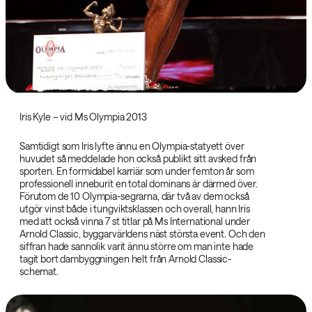
Iris Kyle – vid Ms Olympia 2013
Samtidigt som Iris lyfte ännu en Olympia-statyett över
huvudet så meddelade hon också publikt sitt avsked från
sporten. En formidabel karriär som under femton år som
professionell inneburit en total dominans är därmed över.
Förutom de 10 Olympia-segrarna, där två av dem också
utgör vinst både i tungviktsklassen och overall, hann Iris
med att också vinna 7 st titlar på Ms International under
Arnold Classic, byggarvärldens näst största event. Och den
siffran hade sannolik varit ännu större om man inte hade
tagit bort dambyggningen helt från Arnold Classic-
schemat.