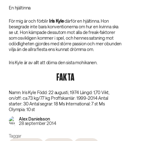
En hjältinna
För mig är och förblir
Iris Kyle
därför en hjältinna. Hon
besegrade inte bara konventionerna om hur en kvinna ska
se ut. Hon kämpade dessutom mot alla de freak-faktorer
som osvikligen kommer i spel, och hennes satsning mot
odödligheten gjordes med större passion och mer obunden
vilja än de allra flesta ens kunnat drömma om.
Iris Kyle är av allt att döma den sista mohikanen.
FAKTA‌
Namn: Iris Kyle Född: 22 augusti, 1974 Längd: 1,70 Vikt,
on/off: ca 73 kg/77 kg Proffskarriär: 1999-2014 Antal
starter: 30 Antal segrar: 18 Ms International: 7 st Ms
Olympia: 10 st
Alex Danielsson
28 september 2014
Taggar