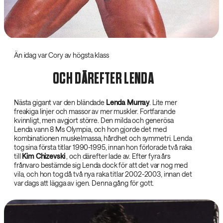
‌Än idag var Cory av högsta klass
OCH DÄREFTER LENDA
Nästa gigant var den bländade
Lenda Murray‌
. Lite mer
freakiga linjer och massor av mer muskler. Fortfarande
kvinnligt, men avgjort större. Den milda och generösa
Lenda vann 8 Ms Olympia, och hon gjorde det med
kombinationen muskelmassa, hårdhet och symmetri. Lenda
tog sina första titlar 1990-1995, innan hon förlorade två raka
till
Kim Chizevski‌
, och därefter lade av. Efter fyra års
frånvaro bestämde sig Lenda dock för att det var nog med
vila, och hon tog då två nya raka titlar 2002-2003, innan det
var dags att lägga av igen. Denna gång för gott.