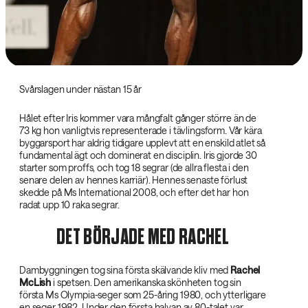
Svårslagen under nästan 15 år
Hålet efter Iris kommer vara mångfalt gånger större än de
73 kg hon vanligtvis representerade i tävlingsform. Vår kära
byggarsport har aldrig tidigare upplevt att en enskild atlet så
fundamental ägt och dominerat en disciplin. Iris gjorde 30
starter som proffs, och tog 18 segrar (de allra flesta i den
senare delen av hennes karriär). Hennes senaste förlust
skedde på Ms International 2008, och efter det har hon
radat upp 10 raka segrar.
DET BÖRJADE MED RACHEL
Dambyggningen tog sina första skälvande kliv med
Rachel
McLish‌
i spetsen. Den amerikanska skönheten tog sin
första Ms Olympia-seger som 25-åring 1980, och ytterligare
en seger 1982. Under den första halvan av 80-talet var