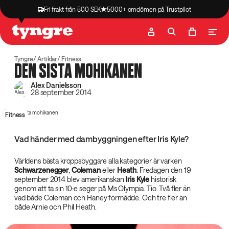
Fri frakt från 500 SEK
5000+ omdömen på Trustpilot
Butik
Recept
Podcast
Artiklar
Tyngre
Artiklar
Fitness
DEN SISTA MOHIKANEN
Alex Danielsson
28 september 2014
Fitness
Vad händer med dambyggningen efter Iris Kyle?
Världens bästa kroppsbyggare alla kategorier är varken
Schwarzenegger‌
,
Coleman‌
eller
Heath‌
. Fredagen den 19
september 2014 blev amerikanskan
Iris Kyle‌
historisk
genom att ta sin 10:e seger på Ms Olympia. Tio. Två fler än
vad både Coleman och Haney förmådde. Och tre fler än
både Arnie och Phil Heath.