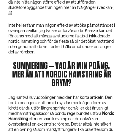
då inte hitta någon större effekt av att utföra den
skadeförebyggande träningen mer än två gånger i veckan (
4
).
Inte heller fann man någon effekt av att öka på motståndet i
övningarna vilket jag tycker är förvånande. Kanske kan det
förklaras med att många av studierna faktiskt inkluderade
nordic hamstring och för de flesta så blir det ökat motstånd
i den genom att de helt enkelt hålla emot under en längre
del av rörelsen.
SUMMERING – VAD ÄR MIN POÄNG,
MER ÄN ATT NORDIC HAMSTRING ÄR
GRYM?
Jag har två huvudpoänger med den här korta artikeln. Den
första poängen är att om du sysslar med någon form av
idrott där du utför längre sprinter och/eller det är vanligt
med hamstringsskador så bör du regelbundet utföra
Nordic
Hamstring‌
eller en snarlik övning där du också kan
överbelasta i en excentrisk rörelse. Det är alltså inte säkert
att en övning så som marklyft fungerar lika bra eftersom du