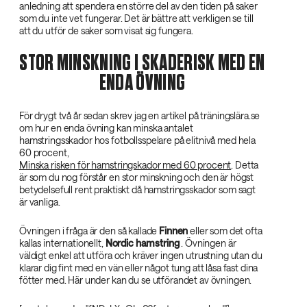
anledning att spendera en större del av den tiden på saker
som du inte vet fungerar. Det är bättre att verkligen se till
att du utför de saker som visat sig fungera.
STOR MINSKNING I SKADERISK MED EN
ENDA ÖVNING
För drygt två år sedan skrev jag en artikel på träningslära.se
om hur en enda övning kan minska antalet
hamstringsskador hos fotbollsspelare på elitnivå med hela
60 procent,
Minska risken för hamstringskador med 60 procent
. Detta
är som du nog förstår en stor minskning och den är högst
betydelsefull rent praktiskt då hamstringsskador som sagt
är vanliga.
Övningen i fråga är den så kallade
Finnen‌
eller som det ofta
kallas internationellt,
Nordic hamstring‌
. Övningen är
väldigt enkel att utföra och kräver ingen utrustning utan du
klarar dig fint med en vän eller något tung att låsa fast dina
fötter med. Här under kan du se utförandet av övningen.