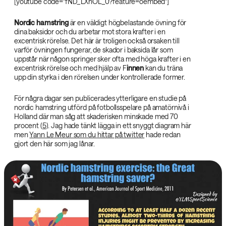
[youtube code="fND_LXnOL_0?feature=oembed"]
Nordic hamstring‌
är en väldigt högbelastande övning för
dina baksidor och du arbetar mot stora krafter i en
excentrisk rörelse. Det här är troligen också orsaken till
varför övningen fungerar, de skador i baksida lår som
uppstår när någon springer sker ofta med höga krafter i en
excentrisk rörelse och med hjälp av F
innen‌
kan du träna
upp din styrka i den rörelsen under kontrollerade former.
För några dagar sen publicerades ytterligare en studie på
nordic hamstring utförd på fotbollsspelare på amatörnivå i
Holland där man såg att skaderisken minskade med 70
procent (
5
). Jag hade tänkt lägga in ett snyggt diagram här
men
Yann Le Meur som du hittar på twitter
hade redan
gjort den här som jag lånar.