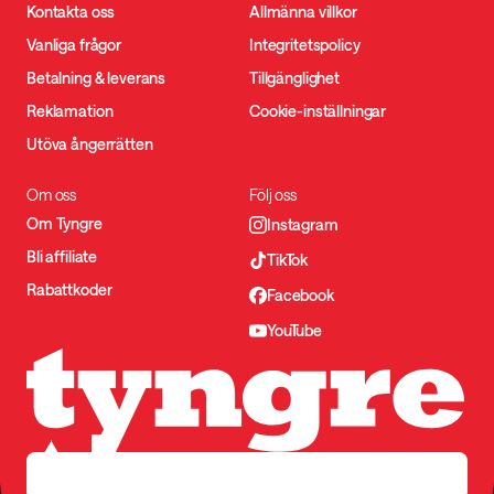
Kontakta oss
Allmänna villkor
Vanliga frågor
Integritetspolicy
Betalning & leverans
Tillgänglighet
Reklamation
Cookie-inställningar
Utöva ångerrätten
Om oss
Följ oss
Om Tyngre
Instagram
Bli affiliate
TikTok
Rabattkoder
Facebook
YouTube