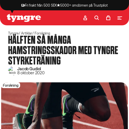
Fri frakt från 500 SEK
5000+ omdömen på Trustpilot
Butik
Recept
Podcast
Artiklar
Tyngre
Artiklar
Forskning
HÄLFTEN SÅ MÅNGA
HAMSTRINGSSKADOR MED TYNGRE
STYRKETRÄNING
Jacob Gudiol
8 oktober 2020
Forskning