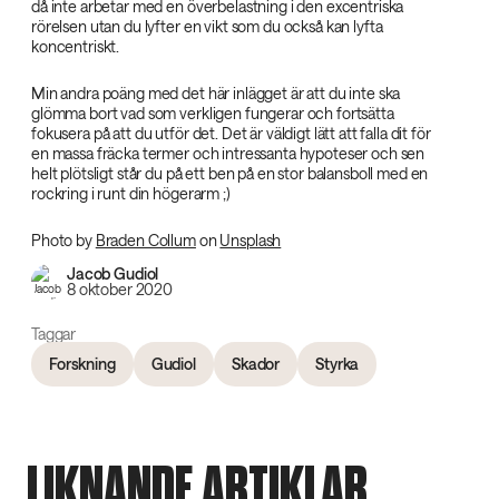
då inte arbetar med en överbelastning i den excentriska
rörelsen utan du lyfter en vikt som du också kan lyfta
koncentriskt.
Min andra poäng med det här inlägget är att du inte ska
glömma bort vad som verkligen fungerar och fortsätta
fokusera på att du utför det. Det är väldigt lätt att falla dit för
en massa fräcka termer och intressanta hypoteser och sen
helt plötsligt står du på ett ben på en stor balansboll med en
rockring i runt din högerarm ;)
Photo by
Braden Collum
on
Unsplash
Jacob Gudiol
8 oktober 2020
Taggar
Forskning
Gudiol
Skador
Styrka
LIKNANDE ARTIKLAR