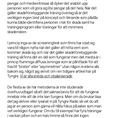
pengar och medieintresse så dyker det snabbt upp
personer som vill göra sig lite pengar på det hela. När det
gäller skadeförebyggande träning överlag så är det
verkligen ingen brist på koncept och liknande som påstås
kunna både identifiera personer i risk för skada samt ha
träningsprogram eller lösningar för att minimera
skaderisken.
I princip inga av de screeningtest som finns har visat sig
vara till någon nytta när det gäller att hitta vem som
kommer skada sig och när det gäller skadeförebyggande
träning så finns det en del som fungerar men det mesta är i
princip flummiga diffusa övningar som är påhittade för att
fixa till ”brister” eller ”asymmetrier” utan någon evidens alls
bakom sig, något jag skrivit om i en tidigare artikel här på
Tyngre,
Vi är alla sneda och obalanserade
.
De flesta av de här metoderna är inte studerade
överhuvudtaget så att det saknas bevis för att de fungerar
innebär inte att de inte kan fungera. Men om du brukar läsa
det jag skriver eller lyssnat in på Tyngre Radio så vet du att
jag är en person som gärna vill hålla fokus på saker som man
vet verkligen fungerar. Om du till exempel har fyra träningar
i veckan på en och en halv timme så finns det ingen