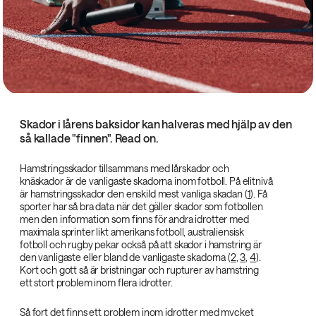
Skador i lårens baksidor kan halveras med hjälp av den
så kallade "finnen". Read on.
Hamstringsskador tillsammans med lårskador och
knäskador är de vanligaste skadorna inom fotboll. På elitnivå
är hamstringsskador den enskild mest vanliga skadan (
1
). Få
sporter har så bra data när det gäller skador som fotbollen
men den information som finns för andra idrotter med
maximala sprinter likt amerikans fotboll, australiensisk
fotboll och rugby pekar också på att skador i hamstring är
den vanligaste eller bland de vanligaste skadorna (
2
,
3
,
4
).
Kort och gott så är bristningar och rupturer av hamstring
ett stort problem inom flera idrotter.
Så fort det finns ett problem inom idrotter med mycket