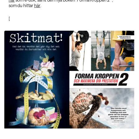
som du hittar
här
.
[