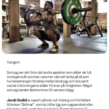
Oavgjort.
Som jag ser det finns det andra aspekter som skiljer de två
övningarna åt som kan vara mer värd att tänka på så som
hur belastningen fördelas mellan ländrygg och knä samt
vad de två övningarna ställer för krav på rörligheten. Något
som jag kanske återkommer till i senare inlägg.
Jacob Gudiol‌
är expert på kost och träning och författare
till boken
"Skitmat"‌
, som du hittar
här
som pappersbok eller
här
som e-bok, samt den nya boken
"Forma Kroppen 2"‌
,