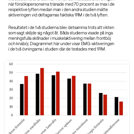
när försökspersonerna tränade med 70 procent av max i de
respektive lyften medan man i den andra studien mätte
aktiveringen vid deltagarnas faktiska 1RM i de två lyften.
Resultatet i de två studierna blev detsamma trots att vikten
som sagt skiljde sig något åt. Båda studierna visade på inga
meningsfulla skillnader i muskelaktivering mellan frontböj
och knäböj. Diagrammet här under visar EMG-aktiveringen
i de två övningarna i studien där de testades med 1RM.