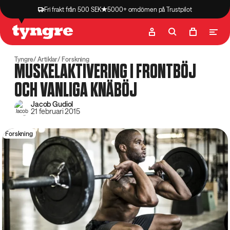
Fri frakt från 500 SEK
5000+ omdömen på Trustpilot
Butik
Recept
Podcast
Artiklar
Tyngre
Artiklar
Forskning
MUSKELAKTIVERING I FRONTBÖJ
OCH VANLIGA KNÄBÖJ
Jacob Gudiol
21 februari 2015
Forskning