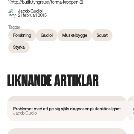
](
http://butik.tyngre.se/forma-kroppen-2
)
Jacob Gudiol
21 februari 2015
Taggar
Forskning
Gudiol
Muskelbygge
Squat
Styrka
LIKNANDE ARTIKLAR
Forskning
Problemet med att ge sig själv diagnosen glutenkänslighet
Jacob Gudiol