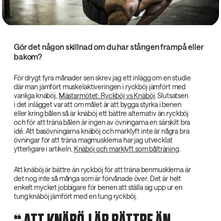
Gör det någon skillnad om du har stången frampå eller
bakom?
För drygt fyra månader sen skrev jag ett inlägg om en studie
där man jämfört muskelaktiveringen i ryckböj jämfört med
vanliga knäböj,
Mästarmötet: Ryckböj vs Knäböj
. Slutsatsen
i det inlägget var att om målet är att bygga styrka i benen
eller kring bålen så är knäböj ett bättre alternativ än ryckböj
och för att träna bålen är ingen av övningarna en särskilt bra
idé. Att basövningarna knäböj och marklyft inte är några bra
övningar för att träna magmusklerna har jag utvecklat
ytterligare i artikeln,
Knäböj och marklyft som bålträning
.
Att knäböj är bättre än ryckböj för att träna benmusklerna är
det nog inte så många som är förvånade över. Det är helt
enkelt mycket jobbigare för benen att ställa sig upp ur en
tung knäböj jämfört med en tung ryckböj.