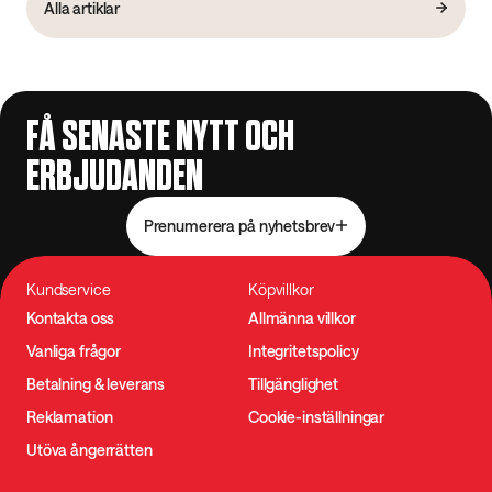
Alla artiklar
FÅ SENASTE NYTT OCH
ERBJUDANDEN
Prenumerera på nyhetsbrev
Kundservice
Köpvillkor
Kontakta oss
Allmänna villkor
Vanliga frågor
Integritetspolicy
Betalning & leverans
Tillgänglighet
Reklamation
Cookie-inställningar
Utöva ångerrätten