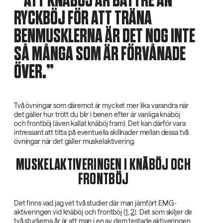
‌ ATT KNÄBÖJ ÄR BÄTTRE ÄN
RYCKBÖJ FÖR ATT TRÄNA
BENMUSKLERNA ÄR DET NOG INTE
SÅ MÅNGA SOM ÄR FÖRVÅNADE
ÖVER.
Två övningar som däremot är mycket mer lika varandra när
det gäller hur trött du blir i benen efter är vanliga knäböj
och frontböj (även kallat knäböj fram). Det kan därför vara
intressant att titta på eventuella skillnader mellan dessa två
övningar när det gäller muskelaktivering.
MUSKELAKTIVERINGEN I KNÄBÖJ OCH
FRONTBÖJ
Det finns vad jag vet två studier där man jämfört EMG-
aktiveringen vid knäböj och frontböj (
1
,
2
). Det som skiljer de
två studierna år är att man i en av dem testade aktiveringen