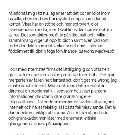
Missförstå mig rätt nu, jag anser att det bor en idiot inom
oss alla, oberoende av hur mycket pengar som vilar på
kontot. Vissa har en större och mer extrovert idiot
inneboende än andra, men likväl finns den hos var och en
av oss. Det som skiljer oss åt är på vilket sätt och i vilka
sammanhang vi ger utlopp åt idiotin samt även vad som
föder den. Men som det verkar är det enskilt största
födoämnet till idiotin föga förvånande
”dä wörld wajd webb”‌
.
I och med internätet finns det lättillgänglig och ofta helt
gratis information om nästan precis vad som helst. Detta är i
merparten av fallen helt fantastiskt, don´t get me wrong, jag
är inte emot internet. Men i och med detta medföljer
däremot en problematik – vem som helst kan plantera
informationen där utan vidare granskning eller
ifrågasättande. Då tenderar merparten av den att vara, om
inte helt och hållet felaktig, så i bästa fall missvisande. Det är
därför extremt viktigt att kunna sålla i informationsflödet
och granska det man läser med ens mest kritiska
glasögonen vilandes på nästippen.