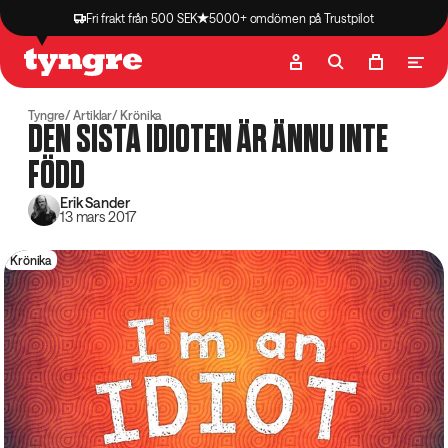
Fri frakt från 500 SEK
5000+ omdömen på Trustpilot
Butik
Recept
Podcast
Artiklar
Tyngre
Artiklar
Krönika
DEN SISTA IDIOTEN ÄR ÄNNU INTE
FÖDD
Erik Sander
13 mars 2017
Krönika