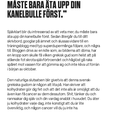
MÅSTE BARA ÄTA UPP DIN
KANELBULLE FÖRST.
Självklart blir du intresserad av att veta mer, du måste bara
äta upp din kanelbulle först. Sedan återgår du till ditt
skrivbord, googlar på ämnet och slussas vidare till en
träningsblogg med typ superdupermånga följare, och några
till. Bloggen drivs av en kille som, av bilderna att döma, har
en kropp som skulle få vilken grekisk gud som helst att på
stående fot skrota självförtroendet och håglöst gå raka
spåret mot vassen för att gömma sig och inte kliva ut förrän
i början av oktober.
Den naturliga slutsatsen blir givetvis att denna svensk-
grekiska gudom är någon att lita på. Han skriver att
kolhydrater gör dig fet och att det inte alls är omöjligt att du
även kan få cancer av dem dessutom. Shit, tänker du och
rannsakar dig själv och din vardag snabbt i huvudet. Du äter
ju kolhydrater varje dag, inte konstigt att du är lite
överviktig, och någon cancer vill du ju inte ha.