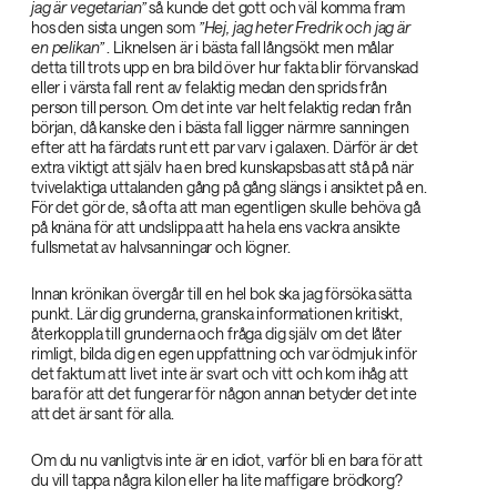
jag är vegetarian”‌
så kunde det gott och väl komma fram
hos den sista ungen som
”Hej, jag heter Fredrik och jag är
en pelikan”‌
. Liknelsen är i bästa fall långsökt men målar
detta till trots upp en bra bild över hur fakta blir förvanskad
eller i värsta fall rent av felaktig medan den sprids från
person till person. Om det inte var helt felaktig redan från
början, då kanske den i bästa fall ligger närmre sanningen
efter att ha färdats runt ett par varv i galaxen. Därför är det
extra viktigt att själv ha en bred kunskapsbas att stå på när
tvivelaktiga uttalanden gång på gång slängs i ansiktet på en.
För det gör de, så ofta att man egentligen skulle behöva gå
på knäna för att undslippa att ha hela ens vackra ansikte
fullsmetat av halvsanningar och lögner.
Innan krönikan övergår till en hel bok ska jag försöka sätta
punkt. Lär dig grunderna, granska informationen kritiskt,
återkoppla till grunderna och fråga dig själv om det låter
rimligt, bilda dig en egen uppfattning och var ödmjuk inför
det faktum att livet inte är svart och vitt och kom ihåg att
bara för att det fungerar för någon annan betyder det inte
att det är sant för alla.
Om du nu vanligtvis inte är en idiot, varför bli en bara för att
du vill tappa några kilon eller ha lite maffigare brödkorg?