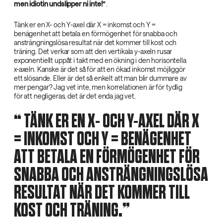
men idiotin undslipper ni inte!”‌
.
Tänk er en X- och Y-axel där X = inkomst och Y =
benägenhet att betala en förmögenhet för snabba och
ansträngningslösa resultat när det kommer till kost och
träning. Det verkar som att den vertikala y-axeln rusar
exponentiellt uppåt i takt med en ökning i den horisontella
x-axeln. Kanske är det så för att en ökad inkomst möjliggör
ett slösande. Eller är det så enkelt att man blir dummare av
mer pengar? Jag vet inte, men korrelationen är för tydlig
för att negligeras, det är det enda jag vet.
‌ TÄNK ER EN X- OCH Y-AXEL DÄR X
= INKOMST OCH Y = BENÄGENHET
ATT BETALA EN FÖRMÖGENHET FÖR
SNABBA OCH ANSTRÄNGNINGSLÖSA
RESULTAT NÄR DET KOMMER TILL
KOST OCH TRÄNING.