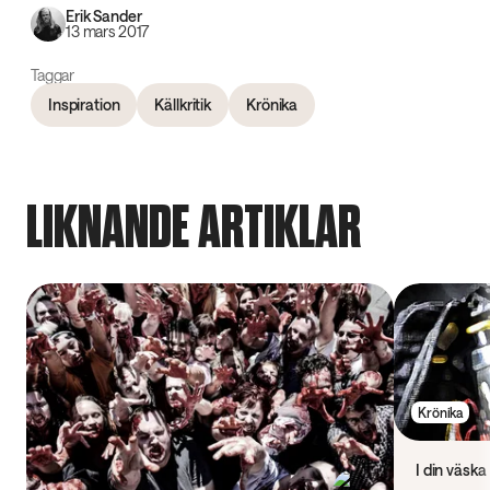
Erik Sander
13 mars 2017
Taggar
Inspiration
Källkritik
Krönika
LIKNANDE ARTIKLAR
Krönika
I din väska