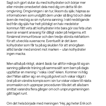
Sagt och gjort slutar du med kolhydrater och börjar mer
eller mindre omedvetet dela med dig om detta till din
omgivning. Omgivningen i sin tur, liksom du själv, häpnas av
informationen som undgått dem under så lång tid och delar
även de med sig av sin nyfunna sanning. I rakt nedstigande
led från dig själv har helt plötsligt en halv medelstor
kommun fått veta att kolhydrater inte bara gör oss feta utan
även är ensamt ansvarig för dåligt väder på helgerna, ett
försämrat immunförsvar och den tredje största riskfaktorn
för att utveckla vuxenacne. Eventuellt är det även
kolhydrater som får ta på sig skulden för att smörgåsen
alltid landar med smöret mot marken – utan kolhydrater
ingen macka.
Men alltså på riktigt, skämt åsido tar alltför många till sig sin
sanning gällande träning på samma sätt som barn på dagis
uppfattar en mening i ”viska i örat"-leken. Kommer ni ihåg
den? Man sätter sig i en ring på golvet och viskar något i
örat på sin vänstra kompis som i sin tur viskar vidare till nästa
snormaskin och upprepar proceduren tills det att alla barn
smittat varandra flera gånger om och ursprungsmeningen
gått laget runt.
Om det hela började med meningen
”Hej, jag heter Erik och