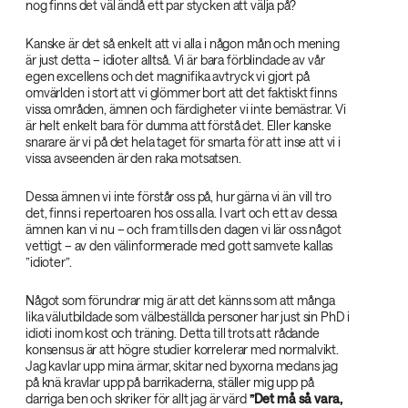
nog finns det väl ändå ett par stycken att välja på?
Kanske är det så enkelt att vi alla i någon mån och mening
är just detta – idioter alltså. Vi är bara förblindade av vår
egen excellens och det magnifika avtryck vi gjort på
omvärlden i stort att vi glömmer bort att det faktiskt finns
vissa områden, ämnen och färdigheter vi inte bemästrar. Vi
är helt enkelt bara för dumma att förstå det. Eller kanske
snarare är vi på det hela taget för smarta för att inse att vi i
vissa avseenden är den raka motsatsen.
Dessa ämnen vi inte förstår oss på, hur gärna vi än vill tro
det, finns i repertoaren hos oss alla. I vart och ett av dessa
ämnen kan vi nu – och fram tills den dagen vi lär oss något
vettigt – av den välinformerade med gott samvete kallas
”idioter”.
Något som förundrar mig är att det känns som att många
lika välutbildade som välbeställda personer har just sin PhD i
idioti inom kost och träning. Detta till trots att rådande
konsensus är att högre studier korrelerar med normalvikt.
Jag kavlar upp mina ärmar, skitar ned byxorna medans jag
på knä kravlar upp på barrikaderna, ställer mig upp på
darriga ben och skriker för allt jag är värd
”Det må så vara,