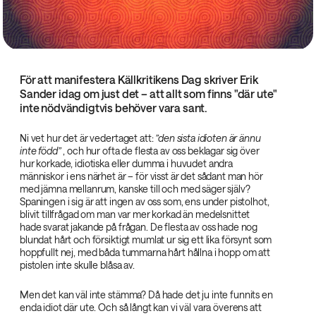
För att manifestera Källkritikens Dag skriver Erik
Sander idag om just det – att allt som finns "där ute"
inte nödvändigtvis behöver vara sant.
Ni vet hur det är vedertaget att:
”den sista idioten är ännu
inte född”‌
, och hur ofta de flesta av oss beklagar sig över
hur korkade, idiotiska eller dumma i huvudet andra
människor i ens närhet är – för visst är det sådant man hör
med jämna mellanrum, kanske till och med säger själv?
Spaningen i sig är att ingen av oss som, ens under pistolhot,
blivit tillfrågad om man var mer korkad än medelsnittet
hade svarat jakande på frågan. De flesta av oss hade nog
blundat hårt och försiktigt mumlat ur sig ett lika försynt som
hoppfullt nej, med båda tummarna hårt hållna i hopp om att
pistolen inte skulle blåsa av.
Men det kan väl inte stämma? Då hade det ju inte funnits en
enda idiot där ute. Och så långt kan vi väl vara överens att