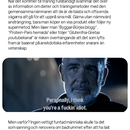
När det kommer till träning fullständigt svämmar det över
av information om dieter och träningsmetoder med den
gemensamma nämnaren att de är de bästa och ofta enda
vägarna att gå för att uppnå sina mål. Gärna utan nämnvärd
ansträngning, bara man köper en viss produkt eller följer ny
supermetod. Men läser man
”Byggar-Börjes blogg”‌
,
”Protein-Pers hemsida”‌
eller följer ”
Glutenfria-Gretas
youtubekanal”‌
är risken överhängande att det som lyfts
fram är baserat på anekdotiska erfarenheter snarare än
vetenskap.
Men varför? Ingen vettigt funtad människa skulle ta det
som sanning och renovera om badrummet efter att ha läst