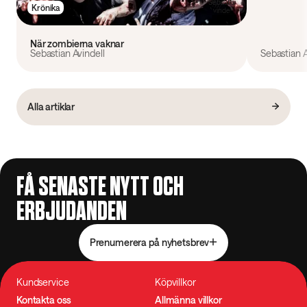
Krönika
När zombierna vaknar
Sebastian Avindell
Sebastian A
Alla artiklar
FÅ SENASTE NYTT OCH
ERBJUDANDEN
Prenumerera på nyhetsbrev
Kundservice
Köpvillkor
Kontakta oss
Allmänna villkor