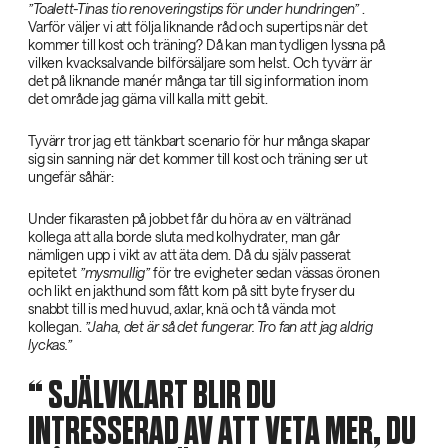
”Toalett-Tinas tio renoveringstips för under hundringen”‌
.
Varför väljer vi att följa liknande råd och supertips när det
kommer till kost och träning? Då kan man tydligen lyssna på
vilken kvacksalvande bilförsäljare som helst. Och tyvärr är
det på liknande manér många tar till sig information inom
det område jag gärna vill kalla mitt gebit.
Tyvärr tror jag ett tänkbart scenario för hur många skapar
sig sin sanning när det kommer till kost och träning ser ut
ungefär såhär:
Under fikarasten på jobbet får du höra av en vältränad
kollega att alla borde sluta med kolhydrater, man går
nämligen upp i vikt av att äta dem. Då du själv passerat
epitetet
”mysmullig”‌
för tre evigheter sedan vässas öronen
och likt en jakthund som fått korn på sitt byte fryser du
snabbt till is med huvud, axlar, knä och tå vända mot
kollegan.
”Jaha, det är så det fungerar. Tro fan att jag aldrig
lyckas.”‌
‌ SJÄLVKLART BLIR DU
INTRESSERAD AV ATT VETA MER, DU