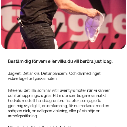
Bestäm dig för vem eller vilka du vill beröra just idag.
Jag vet. Det är kris. Det är pandemi. Och därmed inget
vidare läge för fysiska möten.
Inte ens i det lilla, som när vi till äventyrs möter nån vi känner
och förhoppningsvis gillar. Ett möte som tidigare sannolikt
hedrats med ett handslag, en bro-fist eller, som jag ofta
gjort mig skyldig till, en omfamning, får nu markeras med en
snörpen nick, en avlägsen vinkning, eller på sin höjd en
armbågshälsning.