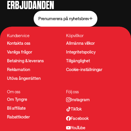
ERBJUDANDEN
Prenumerera på nyhetsbrev
Kundservice
Köpvillkor
Kontakta oss
Allmänna villkor
Vanliga frågor
Integritetspolicy
Betalning & leverans
Tillgänglighet
Reklamation
Cookie-inställningar
Utöva ångerrätten
Om oss
Följ oss
Om Tyngre
Instagram
Bli affiliate
TikTok
Rabattkoder
Facebook
YouTube