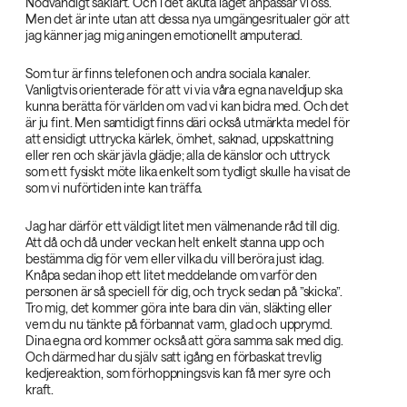
Nödvändigt såklart. Och i det akuta läget anpassar vi oss.
Men det är inte utan att dessa nya umgängesritualer gör att
jag känner jag mig aningen emotionellt amputerad.
Som tur är finns telefonen och andra sociala kanaler.
Vanligtvis orienterade för att vi via våra egna naveldjup ska
kunna berätta för världen om vad vi kan bidra med. Och det
är ju fint. Men samtidigt finns däri också utmärkta medel för
att ensidigt uttrycka kärlek, ömhet, saknad, uppskattning
eller ren och skär jävla glädje; alla de känslor och uttryck
som ett fysiskt möte lika enkelt som tydligt skulle ha visat de
som vi nuförtiden inte kan träffa.
Jag har därför ett väldigt litet men välmenande råd till dig.
Att då och då under veckan helt enkelt stanna upp och
bestämma dig för vem eller vilka du vill beröra just idag.
Knåpa sedan ihop ett litet meddelande om varför den
personen är så speciell för dig, och tryck sedan på ”skicka”.
Tro mig, det kommer göra inte bara din vän, släkting eller
vem du nu tänkte på förbannat varm, glad och upprymd.
Dina egna ord kommer också att göra samma sak med dig.
Och därmed har du själv satt igång en förbaskat trevlig
kedjereaktion, som förhoppningsvis kan få mer syre och
kraft.