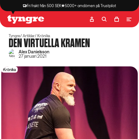
Fri frakt från 500 SEK
5000+ omdömen på Trustpilot
Butik
Recept
Podcast
Artiklar
Tyngre
Artiklar
Krönika
DEN VIRTUELLA KRAMEN
Alex Danielsson
27 januari 2021
Krönika