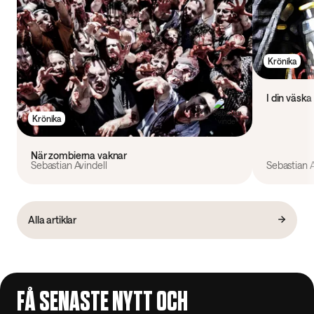
Krönika
I din väska
Krönika
När zombierna vaknar
Sebastian Avindell
Sebastian A
Alla artiklar
FÅ SENASTE NYTT OCH