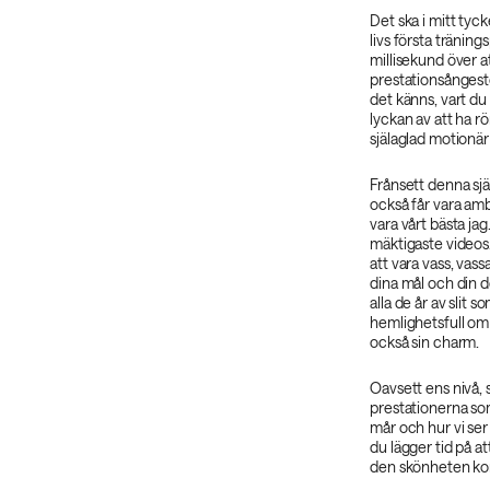
Det ska i mitt tyck
livs första tränin
millisekund över a
prestationsångest
det känns, vart du
lyckan av att ha r
själaglad motionär
Frånsett denna själ
också får vara amb
vara vårt bästa jag
mäktigaste videos.
att vara vass, vass
dina mål och din de
alla de år av slit 
hemlighetsfull om 
också sin charm.
Oavsett ens nivå, 
prestationerna som
mår och hur vi ser
du lägger tid på a
den skönheten kom