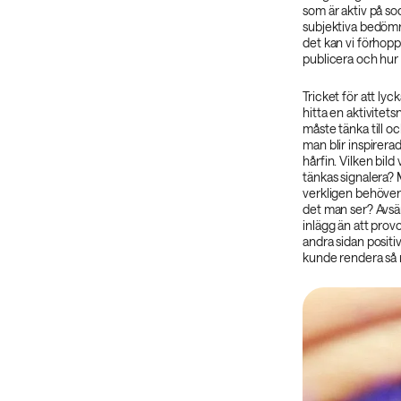
som är aktiv på so
subjektiva bedömn
det kan vi förhopp
publicera och hur vi
Tricket för att lyc
hitta en aktivitets
måste tänka till oc
man blir inspirera
hårfin. Vilken bild
tänkas signalera? 
verkligen behöver
det man ser? Avsä
inlägg än att provoc
andra sidan positi
kunde rendera så 