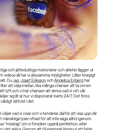
tiga och jätteduktiga motionärer och atleter lägger ut
h videos så har vi alla samma möjligheter. Låter knepigt
iskt. Du,
jag
,
Josef Eriksson
och
Angelica Enberg
har
ilter att välja mellan, lika många chanser att ta om en
ett lyft och vi har chansen att skriva vad vi vill i vår
iljer sig åt är hur vi disponerat livets 24/7. Det finns
äldigt rättvist i det.
vi väljer vad vi visar och vi tenderar därför att visa upp vår
 mänskliga lyser oftast för att inte säga alltid igenom.
av "misstag" om vi försöker uppnå perfektion, eller
g i det själva. Genom att till exempel lägga ut ett failat