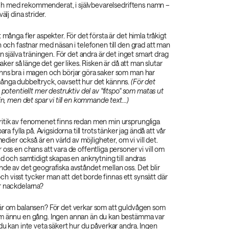
l och med rekommenderat, i självbevarelsedriftens namn –
älj dina strider.
 många fler aspekter. För det första är det himla tråkigt
n och fastnar med näsan i telefonen till den grad att man
ån själva träningen. För det andra är det inget smart drag
 saker så länge det ger likes. Risken är då att man slutar
nns bra i magen och börjar göra saker som man har
ånga dubbeltryck, oavsett hur det kännns.
(För det
 potentiellt mer destruktiv del av "fitspo" som matas ut
in, men det spar vi till en kommande text...)‌
itik av fenomenet finns redan men min ursprungliga
ara fylla på. Avigsidorna till trots tänker jag ändå att vår
 medier också är en värld av möjligheter, om vi vill det.
 oss en chans att vara de offentliga personer vi vill om
nd och samtidigt skapas en anknytning till andras
de av det geografiska avståndet mellan oss. Det blir
, och visst tycker man att det borde finnas ett synsätt där
r nackdelarna?
är om balansen? För det verkar som att guldvågen som
m ännu en gång. Ingen annan än du kan bestämma var
du kan inte veta säkert hur du påverkar andra. Ingen