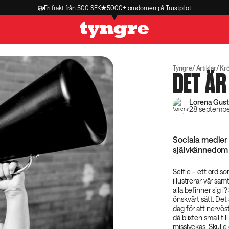
Fri frakt från 500 SEK
5000+ omdömen på Trustpilot
Tyngre
Artiklar
Kr
DET ÄR
Lorena Gus
28 septembe
Sociala medier 
självkännedom 
Selfie – ett ord s
illustrerar vår sa
alla befinner sig i?
önskvärt sätt. Det 
dag för att nervös
då blixten small ti
misslyckas. Skull