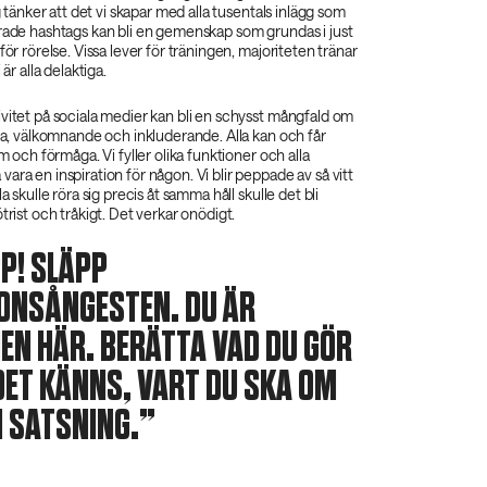
ag tänker att det vi skapar med alla tusentals inlägg som
erade hashtags kan bli en gemenskap som grundas i just
för rörelse. Vissa lever för träningen, majoriteten tränar
 är alla delaktiga.
vitet på sociala medier kan bli en schysst mångfald om
pna, välkomnande och inkluderande. Alla kan och får
rm och förmåga. Vi fyller olika funktioner och alla
ara en inspiration för någon. Vi blir peppade av så vitt
la skulle röra sig precis åt samma håll skulle det bli
trist och tråkigt. Det verkar onödigt.
PP! SLÄPP
ONSÅNGESTEN. DU ÄR
N HÄR. BERÄTTA VAD DU GÖR
DET KÄNNS, VART DU SKA OM
N SATSNING.