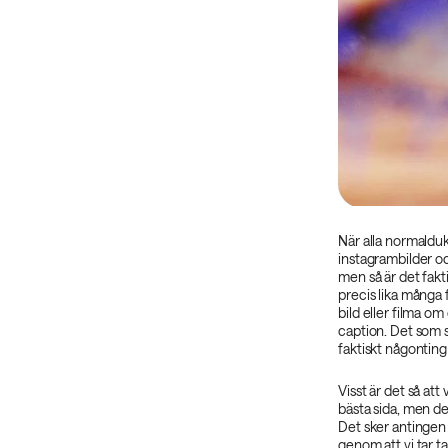
När alla normalduk
instagrambilder oc
men så är det fakt
precis lika många f
bild eller filma om 
caption. Det som sk
faktiskt någonting v
Visst är det så att 
bästa sida, men det
Det sker antingen 
genom att vi tar ta