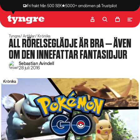
Fri frakt från 500 SEK
5000+ omdömen på Trustpilot
Butik
Recept
Podcast
Artiklar
Tyngre
Artiklar
Krönika
ALL RÖRELSEGLÄDJE ÄR BRA – ÄVEN
OM DEN INNEFATTAR FANTASIDJUR
Sebastian Avindell
28 juli 2016
Krönika