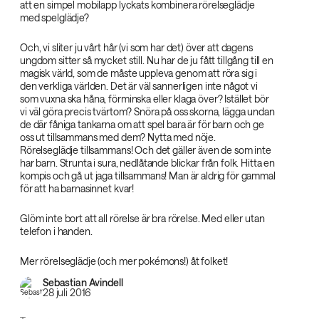
att en simpel mobilapp lyckats kombinera rörelseglädje
med spelglädje?
Och, vi sliter ju vårt hår (vi som har det) över att dagens
ungdom sitter så mycket still. Nu har de ju fått tillgång till en
magisk värld, som de måste uppleva genom att röra sig i
den verkliga världen. Det är väl sannerligen inte något vi
som vuxna ska håna, förminska eller klaga över? Istället bör
vi väl göra precis tvärtom? Snöra på oss skorna, lägga undan
de där fåniga tankarna om att spel bara är för barn och ge
oss ut tillsammans med dem? Nytta med nöje.
Rörelseglädje tillsammans! Och det gäller även de som inte
har barn. Strunta i sura, nedlåtande blickar från folk. Hitta en
kompis och gå ut jaga tillsammans! Man är aldrig för gammal
för att ha barnasinnet kvar!
Glöm inte bort att all rörelse är bra rörelse. Med eller utan
telefon i handen.
Mer rörelseglädje (och mer pokémons!) åt folket!
Sebastian Avindell
28 juli 2016