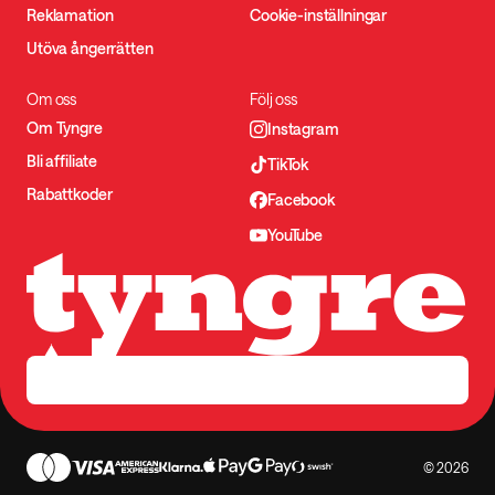
Reklamation
Cookie-inställningar
Utöva ångerrätten
Om oss
Följ oss
Om Tyngre
Instagram
Bli affiliate
TikTok
Rabattkoder
Facebook
YouTube
© 2026