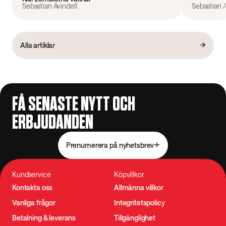
Sebastian Avindell
Sebastian A
Alla artiklar
FÅ SENASTE NYTT OCH
ERBJUDANDEN
Prenumerera på nyhetsbrev
Kundservice
Köpvillkor
Kontakta oss
Allmänna villkor
Vanliga frågor
Integritetspolicy
Betalning & leverans
Tillgänglighet