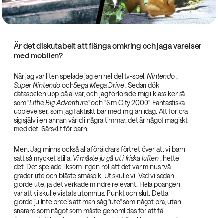
Är det diskutabelt att flänga omkring och jaga varelser
med mobilen?
När jag var liten spelade jag en hel del tv-spel.
Nintendo‌
,
Super Nintendo‌
och
Sega Mega Drive‌
. Sedan dök
dataspelen upp på allvar, och jag förlorade mig i klassiker så
som "
Little Big Adventure‌
" och "
Sim City 2000
". Fantastiska
upplevelser, som jag faktiskt bär med mig än idag. Att förlora
sig själv i en annan värld i några timmar, det är något magiskt
med det. Särskilt för barn.
Men. Jag minns också alla föräldrars förtret över att vi barn
satt så mycket stilla.
Vi måste ju gå ut i friska luften‌
, hette
det. Det spelade liksom ingen roll att det var minus två
grader ute och blåste småspik. Ut skulle vi. Vad vi sedan
gjorde ute, ja det verkade mindre relevant. Hela poängen
var att vi skulle vistats utomhus. Punkt och slut. Detta
gjorde ju inte precis att man såg "ute" som något bra, utan
snarare som något som måste genomlidas för att få