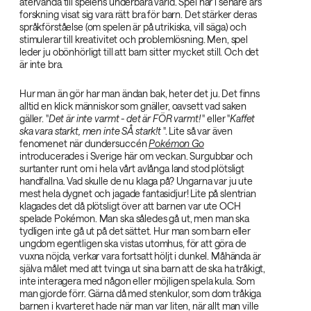
återvända till spelens underbara värld. Spel har i senare års
forskning visat sig vara rätt bra för barn. Det stärker deras
språkförståelse (om spelen är på utrikiska, vill säga) och
stimulerar till kreativitet och problemlösning. Men, spel
leder ju obönhörligt till att barn sitter mycket still. Och det
är inte bra.
Hur man än gör har man ändan bak, heter det ju. Det finns
alltid en klick människor som gnäller, oavsett vad saken
gäller. "
Det är inte varmt - det är FÖR varmt!‌
" eller "
Kaffet
ska vara starkt, men inte SÅ stark!t‌
". Lite så var även
fenomenet när dundersuccén
Pokémon Go‌
introducerades i Sverige här om veckan. Surgubbar och
surtanter runt om i hela vårt avlånga land stod plötsligt
handfallna. Vad skulle de nu klaga på? Ungarna var ju ute
mest hela dygnet och jagade fantasidjur! Lite på slentrian
klagades det då plötsligt över att barnen var ute OCH
spelade Pokémon. Man ska således gå ut, men man ska
tydligen inte gå ut på det sättet. Hur man som barn eller
ungdom egentligen ska vistas utomhus, för att göra de
vuxna nöjda, verkar vara fortsatt höljt i dunkel. Måhända är
själva målet med att tvinga ut sina barn att de ska ha tråkigt,
inte interagera med någon eller möjligen spela kula. Som
man gjorde förr. Gärna då med stenkulor, som dom tråkiga
barnen i kvarteret hade när man var liten, när allt man ville