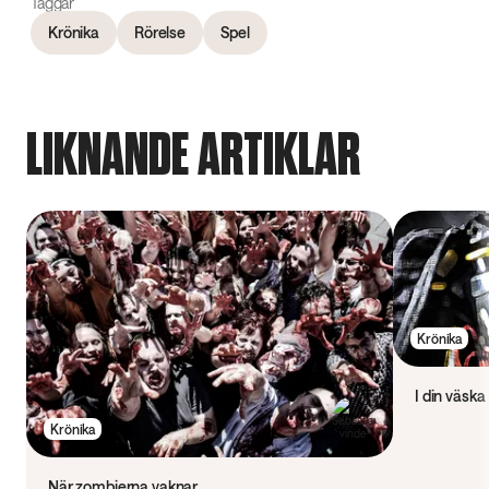
Taggar
Krönika
Rörelse
Spel
LIKNANDE ARTIKLAR
Krönika
I din väska
Krönika
När zombierna vaknar