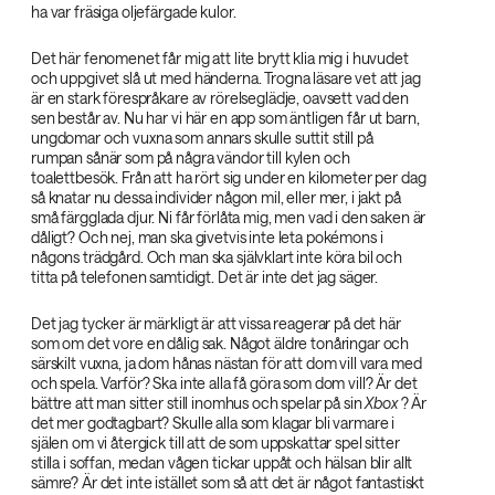
ha var fräsiga oljefärgade kulor.
Det här fenomenet får mig att lite brytt klia mig i huvudet
och uppgivet slå ut med händerna. Trogna läsare vet att jag
är en stark förespråkare av rörelseglädje, oavsett vad den
sen består av. Nu har vi här en app som äntligen får ut barn,
ungdomar och vuxna som annars skulle suttit still på
rumpan sånär som på några vändor till kylen och
toalettbesök. Från att ha rört sig under en kilometer per dag
så knatar nu dessa individer någon mil, eller mer, i jakt på
små färgglada djur. Ni får förlåta mig, men vad i den saken är
dåligt? Och nej, man ska givetvis inte leta pokémons i
någons trädgård. Och man ska självklart inte köra bil och
titta på telefonen samtidigt. Det är inte det jag säger.
Det jag tycker är märkligt är att vissa reagerar på det här
som om det vore en dålig sak. Något äldre tonåringar och
särskilt vuxna, ja dom hånas nästan för att dom vill vara med
och spela. Varför? Ska inte alla få göra som dom vill? Är det
bättre att man sitter still inomhus och spelar på sin
Xbox‌
? Är
det mer godtagbart? Skulle alla som klagar bli varmare i
själen om vi återgick till att de som uppskattar spel sitter
stilla i soffan, medan vågen tickar uppåt och hälsan blir allt
sämre? Är det inte istället som så att det är något fantastiskt