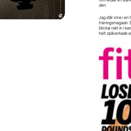
den.‌
Jag står inne i en 
träningsmagasin. B
blickar rakt in i 
helt opåverkade av