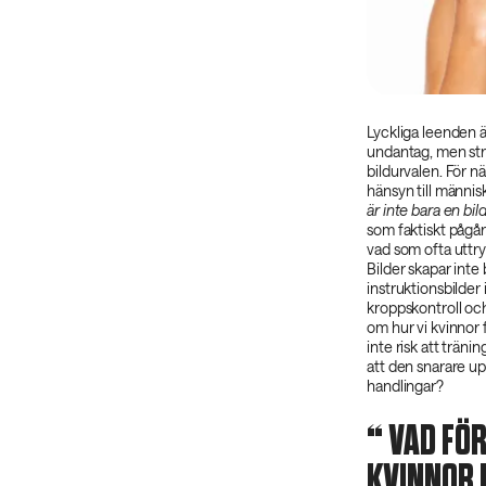
Lyckliga leenden ä
undantag, men stru
bildurvalen. För när
hänsyn till männis
är inte bara en bild
som faktiskt pågår
vad som ofta uttryc
Bilder skapar inte
instruktionsbilder
kroppskontroll och
om hur vi kvinnor 
inte risk att träni
att den snarare up
handlingar?
‌ VAD F
KVINNOR 