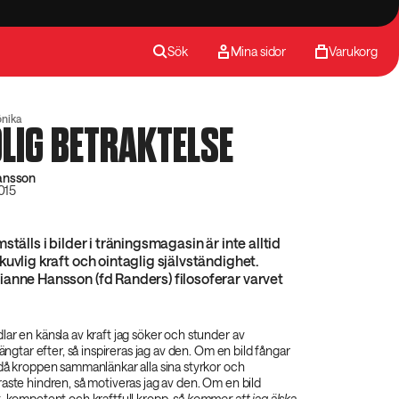
Sök
Mina sidor
Varukorg
önika
DLIG BETRAKTELSE
ansson
2015
ställs i bilder i träningsmagasin är inte alltid
kuvlig kraft och ointaglig självständighet.
anne Hansson (fd Randers) filosoferar varvet
ar en känsla av kraft jag söker och stunder av
längtar efter, så inspireras jag av den. Om en bild fångar
 då kroppen sammanlänkar alla sina styrkor och
aste hindren, så motiveras jag av den. Om en bild
, kompetent och kraftfull kropp,
så kommer att jag älska