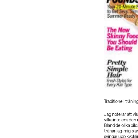
Traditionell tränin
Jag noterar att vis
vilka inte ens den
Bland de olika bil
tränar-jag-mig-sl
svingar upp kycklin