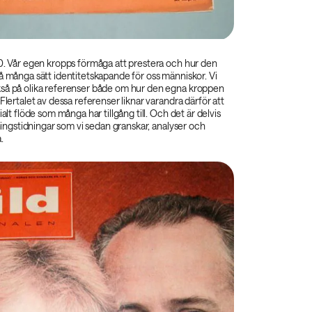
30. Vår egen kropps förmåga att prestera och hur den
å många sätt identitetskapande för oss människor. Vi
så på olika referenser både om hur den egna kroppen
Flertalet av dessa referenser liknar varandra därför att
ialt flöde som många har tillgång till. Och det är delvis
räningstidningar som vi sedan granskar, analyser och
.