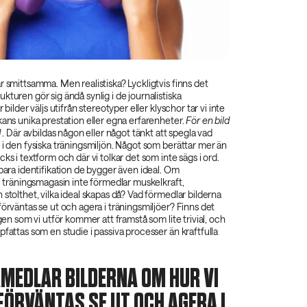
r smittsamma. Men realistiska? Lyckligtvis finns det
kturen gör sig ändå synlig i de journalistiska
 bilder väljs utifrån stereotyper eller klyschor tar vi inte
kans unika prestation eller egna erfarenheter.
För en bild
‌
. Där avbildas någon eller något tänkt att spegla vad
 i den fysiska träningsmiljön. Något som berättar mer än
ks i textform och där vi tolkar det som inte sägs i ord.
 bara identifikation de bygger även ideal. Om
 i träningsmagasin inte förmedlar muskelkraft,
 stolthet, vilka ideal skapas då? Vad förmedlar bilderna
förväntas se ut och agera i träningsmiljöer? Finns det
ngen som vi utför kommer att framstå som lite trivial, och
pfattas som en studie i passiva processer än kraftfulla
ÖRMEDLAR BILDERNA OM HUR VI
FÖRVÄNTAS SE UT OCH AGERA I