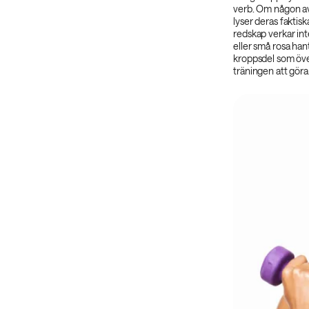
verb. Om någon av
lyser deras faktis
redskap verkar inte
eller små rosa han
kroppsdel som öve
träningen att göra