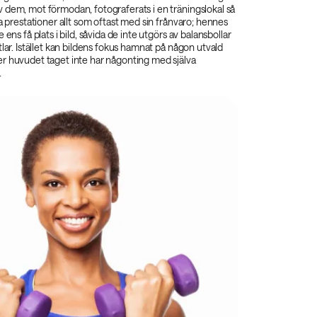
 dem, mot förmodan, fotograferats i en träningslokal så
ka prestationer allt som oftast med sin frånvaro; hennes
 ens få plats i bild, såvida de inte utgörs av balansbollar
tlar. Istället kan bildens fokus hamnat på någon utvald
r huvudet taget inte har någonting med själva
.