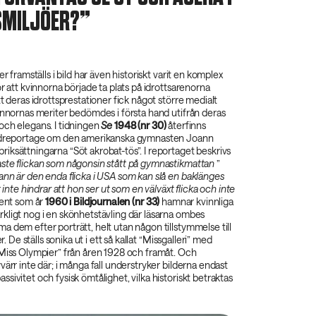
SMILJÖER?
er framställs i bild har även historiskt varit en komplex
ör att kvinnorna började ta plats på idrottsarenorna
tt deras idrottsprestationer fick något större medialt
innornas meriter bedömdes i första hand utifrån deras
och elegans. I tidningen
Se‌
1948 (nr 30)‌
återfinns
ildreportage om den amerikanska gymnasten Joann
ksättningarna “Söt akrobat-tös”. I reportaget beskrivs
ste flickan som någonsin stått på gymnastikmattan‌
”
nn är den enda flicka i USA som kan slå en baklänges
t inte hindrar att hon ser ut som en välväxt flicka och inte
ent som år
1960 i Bildjournalen (nr 33)‌
hamnar kvinnliga
kligt nog i en skönhetstävling där läsarna ombes
 dem efter porträtt, helt utan någon tillstymmelse till
er. De ställs sonika ut i ett så kallat “Missgalleri” med
“Miss Olympier” från åren 1928 och framåt. Och
värr inte där; i många fall understryker bilderna endast
sivitet och fysisk ömtålighet, vilka historiskt betraktas