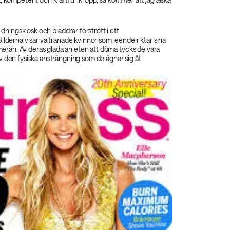
tidningskiosk och bläddrar förstrött i ett
ilderna visar vältränade kvinnor som leende riktar sina
kameran. Av deras glada anleten att döma tycks de vara
 den fysiska ansträngning som de ägnar sig åt.