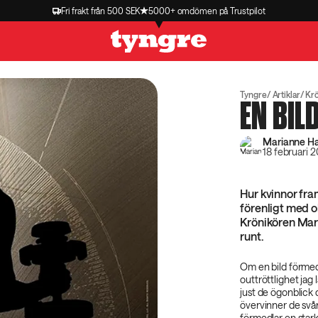
Fri frakt från 500 SEK
5000+ omdömen på Trustpilot
Tyngre
Artiklar
Kr
EN BIL
Marianne H
18 februari 
Hur kvinnor fram
förenligt med o
Krönikören Mari
runt.
Om en bild förmedl
outtröttlighet jag 
just de ögonblick
övervinner de svår
förmedlar en stark