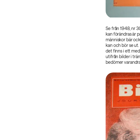
Se från 1948, nr 
kan förändras är p
människor bär ock
kan och bör se ut. 
det finns i ett med
utifrån bilder i t
bedömer varandra