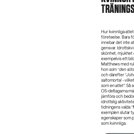
TRÄNING
Hur kvinnliga atlet
företeelse. Bara f
innebar det inte a
gensvar. Idrottskv
skönhet, mjukhet 
exempelvis ett b
Matthews med rubri
hon som “
den söta
och därefter “
Joha
saltomortal - vilke
som en atlet”.‌
Så s
OS-deltagarna mär
jämföra och bedöma
idrottslig aktivitet
tidningens valda 
exemplen slutar ty
egenskaper som pas
som kvinnliga.