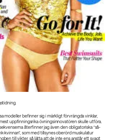
gstidning.
sa modeller befinner sig i märkligt förvrängda vinklar,
 mest uppfinningsrika övningsinnovatören skulle utföra.
dsekvenserna återfinner jag även den obligatoriska “så-
ank-kvinnan”, som med tillsynes oberörd muskulatur
gben till vikter, så lätta att de inte ens anstår ett svagt