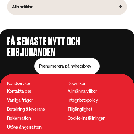
Alla artiklar
FÅ SENASTE NYTT OCH
ERBJUDANDEN
Prenumerera på nyhetsbrev
Kundservice
Köpvillkor
Kontakta oss
Allmänna villkor
Vanliga frågor
Integritetspolicy
Betalning & leverans
Tillgänglighet
Reklamation
Cookie-inställningar
Utöva ångerrätten