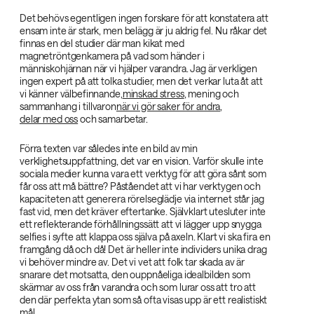
Det behövs egentligen ingen forskare för att konstatera att
ensam inte är stark, men belägg är ju aldrig fel. Nu råkar det
finnas en del studier där man kikat med
magnetröntgenkamera på vad som händer i
människohjärnan när vi hjälper varandra. Jag är verkligen
ingen expert på att tolka studier, men det verkar luta åt att
vi känner välbefinnande,
minskad stress
, mening och
sammanhang i tillvaron
när vi gör saker för andra
,
delar med oss
och samarbetar.
Förra texten var således inte en bild av min
verklighetsuppfattning, det var en vision. Varför skulle inte
sociala medier kunna vara ett verktyg för att göra sånt som
får oss att må bättre? Påståendet att vi har verktygen och
kapaciteten att generera rörelseglädje via internet står jag
fast vid, men det kräver eftertanke. Självklart utesluter inte
ett reflekterande förhållningssätt att vi lägger upp snygga
selfies i syfte att klappa oss själva på axeln. Klart vi ska fira en
framgång då och då! Det är heller inte individers unika drag
vi behöver mindre av. Det vi vet att folk tar skada av är
snarare det motsatta, den ouppnåeliga idealbilden som
skärmar av oss från varandra och som lurar oss att tro att
den där perfekta ytan som så ofta visas upp är ett realistiskt
mål.