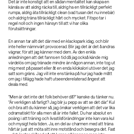
Det är inte konstigt att en sådan mentalitet kan skapa en
känsla av att aldrig räcka till, aldrig ha en tillräckligt perfekt
rumpa, aldrig äta tillräckligt clean (vad tusan det nu innebär)
och aldrig träna tillräckligt hårt och mycket. Fitspo tar i
regel noll och ingen hänsyn till att vi har olika
förutsättningar.
En annan tar allt det där med en klackspark idag, och blir
inte heller nämnvärt provocerad. Blir jag det är det å andras
vägnar, för att jag känner med dem. Av den enkla
anledningen att det fanns en tid då jag också kände mig
värdelös om jag tränade mindre än någon annan, inte tog ut
mig mest på passet eller åt en enda kilokalori utöver det jag
satt som gräns. Jag vill inte ens tänka på hur jag hade mått
om jag i tillägg hade haft utseenderelaterad ångest att
deala med.
"Men är det inte det folk behöver då?" kanske du tänker nu.
"Är verkligen så farligt? Jag blir ju pepp av att se det där." Kul
och bra att du känner så, jag önskar verkligen att det var lika
odramatiskt för alla men så är inte fallet. Du har absolut en
poäng i att träning och livsstilsförändringar inte kan vara kul
och mysigt hela tiden. Ja, en del av charmen med att träna
hårt är just att möta sitt inre motstånd och besegra det. Fast