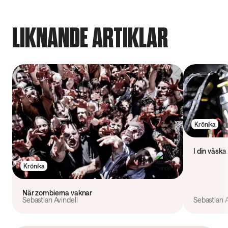
LIKNANDE ARTIKLAR
Krönika
I din väska
Krönika
När zombierna vaknar
Sebastian Avindell
Sebastian A