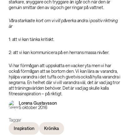
starkare, snyggare och tryggare än igår och när den är
genuin smittar den av sig och ger ringar på vattnet.
Våra starkaste kort om vi vill påverka andra i positiv riktning
är ‌
1: att vi kan tänka kritiskt.
2: att vi kan kommunicera på en herrans massa nivåer.
Vi har förmågan att uppskatta en vacker yta men vi har
också förmågan att se bortom den. Vi kan lära av varandra,
hjälpa varandra i det tuffa och givetvis också hylla varandra i
segrarna. En helhet där vi vill varandra väl, det är vad jag tror
att träningsvärlden behöver. Det är vad jag skulle kalla
fitnessinspiration – på riktigt.
Lorena Gustavsson
5 oktober 2016
Taggar
Inspiration
Krönika