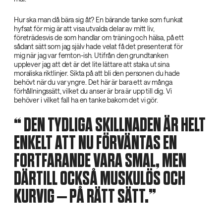
Hur ska man då bära sig åt? En bärande tanke som funkat
hyfsat för mig är att visa utvalda delar av mitt liv,
företrädesvis de som handlar om träning och hälsa, på ett
sådant sätt som jag själv hade velat få det presenterat för
mig när jag var femton-ish. Utifrån den grundtanken
upplever jag att det är det lite lättare att staka ut sina
moraliska riktlinjer. Sikta på att bli den personen du hade
behövt när du var yngre. Det här är bara ett av många
förhållningssätt, vilket du anser är bra är upp till dig. Vi
behöver i vilket fall ha en tanke bakom det vi gör.
‌ DEN TYDLIGA SKILLNADEN ÄR HELT
ENKELT ATT NU FÖRVÄNTAS EN
FORTFARANDE VARA SMAL, MEN
DÄRTILL OCKSÅ MUSKULÖS OCH
KURVIG – PÅ RÄTT SÄTT.