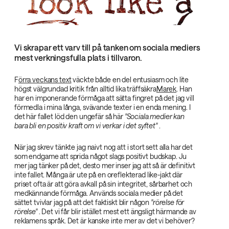
Vi skrapar ett varv till på tanken om sociala mediers
mest verkningsfulla plats i tillvaron.
F
örra veckans text
väckte både en del entusiasm och lite
högst välgrundad kritik från alltid lika träffsäkra
Marek
. Han
har en imponerande förmåga att sätta fingret på det jag vill
förmedla i mina långa, svävande texter i en enda mening. I
det här fallet löd den ungefär så här
"Sociala medier kan
bara bli en positiv kraft om vi verkar i det syftet"‌
.
När jag skrev tänkte jag naivt nog att i stort sett alla har det
som endgame att sprida något slags positivt budskap. Ju
mer jag tänker på det, desto mer inser jag att så är definitivt
inte fallet. Många är ute på en oreflekterad like-jakt där
priset ofta är att göra avkall på sin integritet, sårbarhet och
medkännande förmåga. Används sociala medier på det
sättet tvivlar jag på att det faktiskt blir någon
"rörelse för
rörelse"‌
. Det vi får blir istället mest ett ängsligt härmande av
reklamens språk. Det är kanske inte mer av det vi behöver?