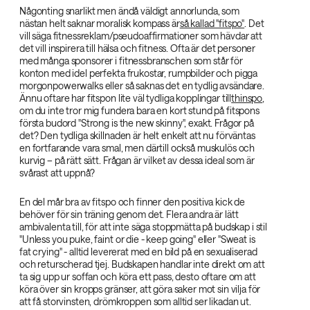
Någonting snarlikt men ändå väldigt annorlunda, som
nästan helt saknar moralisk kompass är
så kallad "fitspo"
. Det
vill säga fitnessreklam/pseudoaffirmationer som hävdar att
det vill inspirera till hälsa och fitness. Ofta är det personer
med många sponsorer i fitnessbranschen som står för
konton med idel perfekta frukostar, rumpbilder och pigga
morgonpowerwalks eller så saknas det en tydlig avsändare.
Ännu oftare har fitspon lite väl tydliga kopplingar till
thinspo
,
om du inte tror mig fundera bara en kort stund på fitspons
första budord "Strong is the new skinny", exakt. Frågor på
det? Den tydliga skillnaden är helt enkelt att nu förväntas
en fortfarande vara smal, men därtill också muskulös och
kurvig – på rätt sätt. Frågan är vilket av dessa ideal som är
svårast att uppnå?
En del mår bra av fitspo och finner den positiva kick de
behöver för sin träning genom det. Flera andra är lätt
ambivalenta till, för att inte säga stoppmätta på budskap i stil
"Unless you puke, faint or die - keep going" eller "Sweat is
fat crying" - alltid levererat med en bild på en sexualiserad
och returscherad tjej. Budskapen handlar inte direkt om att
ta sig upp ur soffan och köra ett pass, desto oftare om att
köra över sin kropps gränser, att göra saker mot sin vilja för
att få storvinsten, drömkroppen som alltid ser likadan ut.