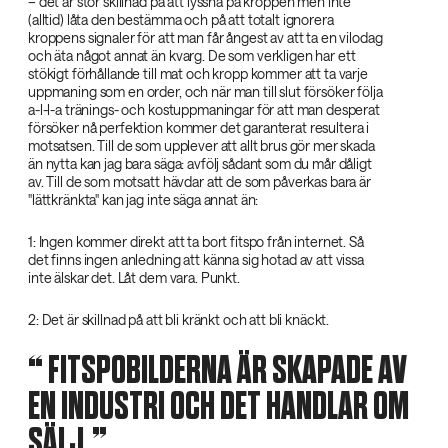
– det är stor skillnad på att lyssna på kroppen men inte
(alltid) låta den bestämma och på att totalt ignorera
kroppens signaler för att man får ångest av att ta en vilodag
och äta något annat än kvarg. De som verkligen har ett
stökigt förhållande till mat och kropp kommer att ta varje
uppmaning som en order, och när man till slut försöker följa
a-l-l-a tränings- och kostuppmaningar för att man desperat
försöker nå perfektion kommer det garanterat resultera i
motsatsen. Till de som upplever att allt brus gör mer skada
än nytta kan jag bara säga: avfölj sådant som du mår dåligt
av. Till de som motsatt hävdar att de som påverkas bara är
"lättkränkta" kan jag inte säga annat än:
1: Ingen kommer direkt att ta bort fitspo från internet. Så
det finns ingen anledning att känna sig hotad av att vissa
inte älskar det. Låt dem vara. Punkt.
2: Det är skillnad på att bli kränkt och att bli knäckt.
‌ FITSPOBILDERNA ÄR SKAPADE AV
EN INDUSTRI OCH DET HANDLAR OM
SÄLJ.