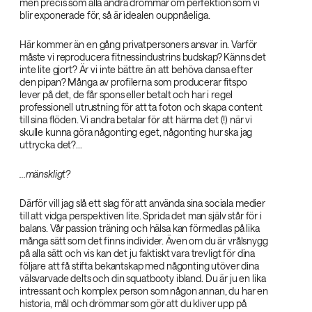
men precis som alla andra drömmar om perfektion som vi
blir exponerade för, så är idealen ouppnåeliga.
Här kommer än en gång privatpersoners ansvar in. Varför
måste vi reproducera fitnessindustrins budskap? Känns det
inte lite gjort? Är vi inte bättre än att behöva dansa efter
den pipan? Många av profilerna som producerar fitspo
lever på det, de får spons eller betalt och har i regel
professionell utrustning för att ta foton och skapa content
till sina flöden. Vi andra betalar för att härma det (!) när vi
skulle kunna göra någonting eget, någonting hur ska jag
uttrycka det?...
...mänskligt?‌
Därför vill jag slå ett slag för att använda sina sociala medier
till att vidga perspektiven lite. Sprida det man själv står för i
balans. Vår passion träning och hälsa kan förmedlas på lika
många sätt som det finns individer. Även om du är vrålsnygg
på alla sätt och vis kan det ju faktiskt vara trevligt för dina
följare att få stifta bekantskap med någonting utöver dina
välsvarvade delts och din squatbooty ibland. Du är ju en lika
intressant och komplex person som någon annan, du har en
historia, mål och drömmar som gör att du kliver upp på