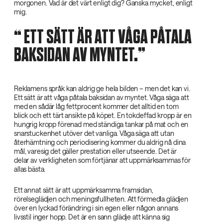
morgonen. Vad är det värt enligt dig? Ganska mycket, enligt
mig.
‌ ETT SÄTT ÄR ATT VÅGA PÅTALA
BAKSIDAN AV MYNTET.
Reklamens språk kan aldrig ge hela bilden – men det kan vi.
Ett sätt är att våga påtala baksidan av myntet. Våga säga att
med en sådär låg fettprocent kommer det alltid en tom
blick och ett tärt ansikte på köpet. En tokdeffad kropp är en
hungrig kropp förenad med ständiga tankar på mat och en
snarstuckenhet utöver det vanliga. Våga säga att utan
återhämtning och periodisering kommer du aldrig nå dina
mål, varesig det gäller prestation eller utseende. Det är
delar av verkligheten som förtjänar att uppmärksammas för
allas bästa.
Ett annat sätt är att uppmärksamma framsidan,
rörelseglädjen och meningsfullheten. Att förmedla glädjen
över en lyckad förändring i sin egen eller någon annans
livsstil inger hopp. Det är en sann glädje att känna sig