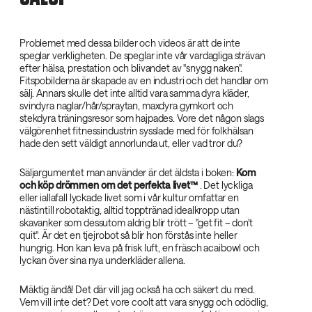
Problemet med dessa bilder och videos är att de inte
speglar verkligheten. De speglar inte vår vardagliga strävan
efter hälsa, prestation och blivandet av "snygg naken".
Fitspobilderna är skapade av en industri och det handlar om
sälj. Annars skulle det inte alltid vara samma dyra kläder,
svindyra naglar/hår/spraytan, maxdyra gymkort och
stekdyra träningsresor som hajpades. Vore det någon slags
välgörenhet fitnessindustrin sysslade med för folkhälsan
hade den sett väldigt annorlunda ut, eller vad tror du?
Säljargumentet man använder är det äldsta i boken:
Kom
och köp drömmen om det perfekta livet™‌
. Det lyckliga
eller iallafall lyckade livet som i vår kultur omfattar en
nästintill robotaktig, alltid topptränad idealkropp utan
skavanker som dessutom aldrig blir trött – "get fit – don't
quit". Är det en tjejrobot så blir hon förstås inte heller
hungrig. Hon kan leva på frisk luft, en fräsch acaibowl och
lyckan över sina nya underkläder allena.
Mäktig ändå! Det där vill jag också ha och säkert du med.
Vem vill inte det? Det vore coolt att vara snygg och odödlig,