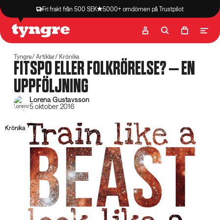
Fri frakt från 500 SEK
5000+ omdömen på Trustpilot
Butik
Recept
Podcast
Artiklar
Tyngre
Artiklar
Krönika
FITSPO ELLER FOLKRÖRELSE? – EN
UPPFÖLJNING
Lorena Gustavsson
5 oktober 2016
Krönika