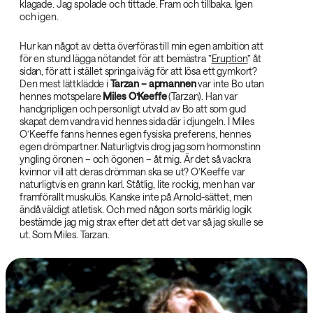
klagade. Jag spolade och tittade. Fram och tillbaka. Igen
och igen.
Hur kan något av detta överföras till min egen ambition att
för en stund lägga nötandet för att bemästra ”
Eruption
” åt
sidan, för att i stället springa iväg för att lösa ett gymkort?
Den mest lättklädde i
Tarzan – apmannen‌
var inte Bo utan
hennes motspelare
Miles O’Keeffe‌
(Tarzan). Han var
handgripligen och personligt utvald av Bo att som gud
skapat dem vandra vid hennes sida där i djungeln. I Miles
O’Keeffe fanns hennes egen fysiska preferens, hennes
egen drömpartner. Naturligtvis drog jag som hormonstinn
yngling öronen – och ögonen – åt mig. Är det så vackra
kvinnor vill att deras drömman ska se ut? O’Keeffe var
naturligtvis en grann karl. Ståtlig, lite rockig, men han var
framförallt muskulös. Kanske inte på Arnold-sättet, men
ändå väldigt atletisk. Och med någon sorts märklig logik
bestämde jag mig strax efter det att det var så jag skulle se
ut. Som Miles. Tarzan.