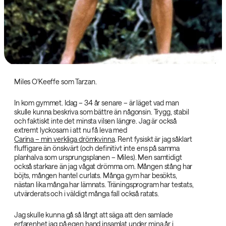
Miles O'Keeffe som Tarzan.
In kom gymmet. Idag – 34 år senare – är läget vad man
skulle kunna beskriva som bättre än någonsin. Trygg, stabil
och faktiskt inte det minsta vilsen längre. Jag är också
extremt lyckosam i att nu få leva med
Carina – min verkliga drömkvinna
. Rent fysiskt är jag såklart
fluffigare än önskvärt (och definitivt inte ens på samma
planhalva som ursprungsplanen – Miles). Men samtidigt
också starkare än jag vågat drömma om. Mången stång har
böjts, mången hantel curlats. Många gym har besökts,
nästan lika många har lämnats. Träningsprogram har testats,
utvärderats och i väldigt många fall också ratats.
Jag skulle kunna gå så långt att säga att den samlade
erfarenhet jag på egen hand insamlat under mina år i