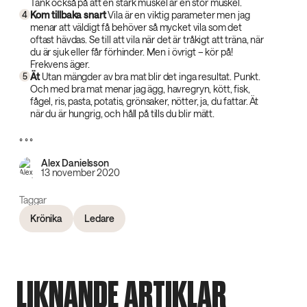
Tänk också på att en stark muskel är en stor muskel.
Kom tillbaka snart‌
Vila är en viktig parameter men jag
4
menar att väldigt få behöver så mycket vila som det
oftast hävdas. Se till att vila när det är tråkigt att träna, när
du är sjuk eller får förhinder. Men i övrigt – kör på!
Frekvens äger.
Ät‌
Utan mängder av bra mat blir det inga resultat. Punkt.
5
Och med bra mat menar jag ägg, havregryn, kött, fisk,
fågel, ris, pasta, potatis, grönsaker, nötter, ja, du fattar. Ät
när du är hungrig, och håll på tills du blir mätt.
° ° °
Alex Danielsson
13 november 2020
Taggar
Krönika
Ledare
LIKNANDE ARTIKLAR