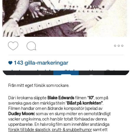
Från mitt eget försök som rockare.
Där i krokarna släppte
Blake Edwards‌
filmen "
10"‌
, som på
svenska gavs den märkliga titeln "
Blåst på konfekten"‌
.
Filmen handlar om en åldrande kompositör (spelad av
Dudley Moore‌
) som av en slump möter en oemotståndligt
vacker ung kvinna, och han blir totalt förhäxad av denna
uppenbarelse. En halvrolig film som innehåller anständiga
försök till både slapstick, prutt- & snubbelhumor
samt ett