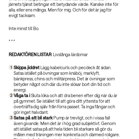
järnets tjänst betingar ett betydande värde. Kanske inte för
alla, eller ens många. Men för mig. Och för det är jag för
evigt tacksam.
Inte minst till Bo.
° ° °
REDAKTÖREN LISTAR
‌ Livslånga lärdomar
Skippa jiddret‌
Lägg kabelcurls och pecdeck åt sidan.
1
Satsa istället på övningar som knäböj, marklyft,
bänkpress, chins och militärpress. Det är övningar som
betyder något och där du inte slösar bort din tid och
energi.
Våga ta i‌
Sluta löka och att dra benen efter dig när du är
2
på gymmet. Se istället till att göra ditt yttersta för att
överträffa dig själv från förra passet. Ta inga fångar och
gör inget halvdant.
Satsa på att bli stark‌
Pump är trevligt, och i vissa fall
3
även givande. Men det är i hög grad subjektivt. Genom
att istället satsa på att hela tiden bli starkare så gör du
målen med träningen mer konkreta och därmed roligare.