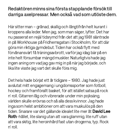
Redaktören minns sina första stapplande försök till
darriga axelpressar. Men också vad som utlöste dem.
Här sitter man – grånad, skallig och långtifrån helt kurant i
kroppens alla leder. Men jag, som man säger, lyfter. Det har
nu passerat en rejäl tidsrymd från det att jag 1981 släntrade
in på Workhouse på Fridhemsgatan i Stockholm, för att där
göra min riktiga gymdebut. Tiden har också flytt med
förvånansvärt få träningsavbrott, varför jag idag bär på en
inte helt försumbar mängd muskler. Naturligtvis hade jag
ingen aning om vad jag gav mig in på när jag började, och
lika lite visste jag vart det skulle föra mig.
Det hela hade börjat ett år tidigare – 1980. Jag hade just
avslutat mitt engagemang i ungdomssporter som fotboll,
hockey och framförallt basket, för att istället satsa på rock
n’ roll. Gitarren låg och vibrerade under min pojksäng,
världen skulle erövras och så alla dess kvinnor. Jag hade
inga som helst ambitioner om att vara muskulös på den
tiden. Snarare var det gällande idealet lite mer åt
David Lee
Roth‌
-hållet, lite slanig utan att vara glammig, lite ruff utan
att vara skitig, lite heroinhård fast utan drogerna, typ. Rock
n’ roll.