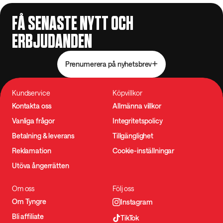
FÅ SENASTE NYTT OCH
ERBJUDANDEN
Prenumerera på nyhetsbrev
Kundservice
Köpvillkor
Kontakta oss
Allmänna villkor
Vanliga frågor
Integritetspolicy
Betalning & leverans
Tillgänglighet
Reklamation
Cookie-inställningar
Utöva ångerrätten
Om oss
Följ oss
Om Tyngre
Instagram
Bli affiliate
TikTok