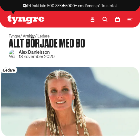
Fri frakt från 500 SEK
5000+ omdömen på Trustpilot
Butik
Recept
Podcast
Artiklar
Tyngre
Artiklar
Ledare
ALLT BÖRJADE MED BO
Alex Danielsson
13 november 2020
Ledare