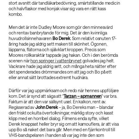
stort avsnitt där tandläkarbedövning, smärtstillande medicin
och halvflaskor med konjak visar sig vara en rätt kass
kombo.
Men det är inte Dudley Moore som gör den minnesvärd
och rentav banbrytande för mig. Det är den kvinnliga
huvudrollsinnehavaren
Bo Derek‌
. Som relativt osnuten 17-
åring hade jag aldrig sett maken till skönhet. Ögonen,
läpparna, flätorna och självklart kroppen. Precis som
Moores rollkaraktär tappade jag hakan. Och i den berömda
scenen när
hon springer i vattenbrynet
golvades jag helt.
Vackrare hade jag aldrig sett, och många heta nätter efter
det spenderades drömmandes om att jag och Bo på ett
eller annat sätt brottades extremt hudnära.
Därför var jag uppmärksam och redo när hennes uppföljare
kom. Det är synd att säga att "
Tarzan – apmannen
" var bra.
Faktum är att den var sällsynt usel. En kalkon, rent av.
Regisserad av
John Derek‌
– ja, Bo Dereks man – blandar
den friskt ockulta övertolkningar, märklig story och kasst
klipp med en horribel dialog. Filmens enda syfte, vilket
Derek knappast heller bryr sig om att kamouflera, är att visa
upp Bo så naket det bara går. Men med en fjärrkontroll till
VHS-bandspelaren i handen så var jag inte den som