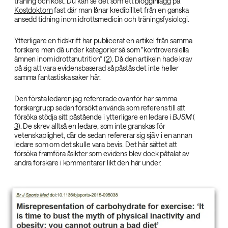
träning och kost. Du kan se det som ett blogginlägg på
Kostdoktorn
fast där man lånar kredibilitet från en ganska
ansedd tidning inom idrottsmedicin och träningsfysiologi.
Ytterligare en tidskrift har publicerat en artikel från samma
forskare men då under kategorier så som ”kontroversiella
ämnen inom idrottsnutrition” (
2
). Då den artikeln hade krav
på sig att vara evidensbaserad så påstås det inte heller
samma fantastiska saker här.
Den första ledaren jag refererade ovanför har samma
forskargrupp sedan försökt använda som referens till att
försöka stödja sitt påstående i ytterligare en ledare i
BJSM‌
(
3
). De skrev alltså en ledare, som inte granskas för
vetenskaplighet, där de sedan refererar sig själv i en annan
ledare som om det skulle vara bevis. Det här sättet att
försöka framföra åsikter som evidens blev dock påtalat av
andra forskare i kommentarer likt den här under.