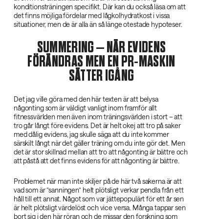
konditionsträningen specifikt. Där kan du också läsa om att
det finns möjliga fördelar med lågkolhydratkost i vissa
situationer, men de är alla än så länge otestade hypoteser.
SUMMERING – NÄR EVIDENS
FÖRÄNDRAS MEN EN PR-MASKIN
SÄTTER IGÅNG
Det jag ville göra med den här texten är att belysa
någonting som är väldigt vanligt inom framför allt
fitnessvärlden men även inom träningsvärlden i stort – att
tro går långt före evidens. Det är helt okej att tro på saker
med dålig evidens, jag skulle säga att du inte kommer
särskilt långt när det gäller träning om du inte gör det. Men
det är stor skillnad mellan att tro att någonting är bättre och
att påstå att det finns evidens för att någonting är bättre.
Problemet när man inte skiljer på de här två sakerna är att
vad som är ”sanningen” helt plötsligt verkar pendla från ett
håll till ett annat. Något som var jättepopulärt för ett år sen
är helt plötsligt värdelöst och vice versa. Många tappar sen
bort sig i den här röran och de missar den forskning som