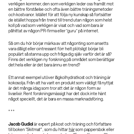
verkligen kommer, den som verkligen leder oss framåt mot
en bättre förståelse och ofta även bättre träningsmetoder
och kostvanor. Istället för att följa ny kunskap så fortsätter
de istället hoppa från trend till trend utan någon som helst
koll på vad som verkligen är visat och vad som bara är
påhittat av någon PR-firma eller ”guru” på internet.
Så om du hör börjar märka av att någonting som ansetts
vara dåligt eller ointressant förr helt plötsligt börjar bli
populärt så stanna upp och fråga dig själv varför det är så?
Finns det verkligen ny forskning på området som berättigar
det hela eller är det bara ännu en trend?
Ett annat exempel utöver lågkolhydratkost och träning är
kokosolja. Från att ha varit en produkt som väldigt få nyttjat
är det många idag som tror att det är någon form av
livselixir. Rent forskningsmässigt har det dock inte hänt
något speciellt, det är bara en massa marknadsföring.
° ° °
Jacob Gudiol‌
är expert på kost och träning och författare
till boken
"Skitmat"‌
, som du hittar
här
som pappersbok eller