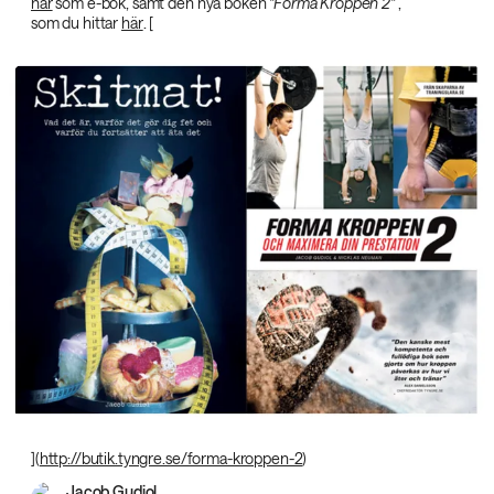
här
som e-bok, samt den nya boken
"Forma Kroppen 2"‌
,
som du hittar
här
. [
](
http://butik.tyngre.se/forma-kroppen-2
)
Jacob Gudiol