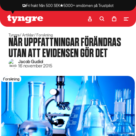
Fri frakt från 500 SEK
5000+ omdömen på Trustpilot
Butik
Recept
Podcast
Artiklar
Tyngre
Artiklar
Forskning
NÄR UPPFATTNINGAR FÖRÄNDRAS
UTAN ATT EVIDENSEN GÖR DET
Jacob Gudiol
16 november 2015
Forskning