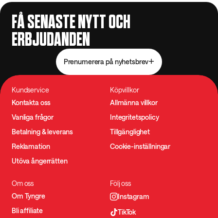
FÅ SENASTE NYTT OCH
ERBJUDANDEN
Prenumerera på nyhetsbrev
Kundservice
Köpvillkor
Kontakta oss
Allmänna villkor
Vanliga frågor
Integritetspolicy
Betalning & leverans
Tillgänglighet
Reklamation
Cookie-inställningar
Utöva ångerrätten
Om oss
Följ oss
Om Tyngre
Instagram
Bli affiliate
TikTok