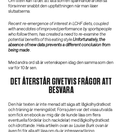
Om titeln kan få det att låta som en spännande artikel så
försvinner snabbt den uppfattningen när man läser
slutsatserna:
Recent re-emergence of interest in LCHF diets, coupled
with anecdotes of improved performance by sportspeople
who follow them, has created a need to re-examine the
potential benefits of this eating style.
Unfortunately, the
absence of new data prevents a different conclusion from
being made‌
.‌
Med andra ord så är vetenskapen idag den samma som den
var för 10 år sen.
DET ÅTERSTÅR GIVETVIS FRÅGOR ATT
BESVARA
Den här texten är inte menad att säga att lågkolhydratkost
och träning är meningslöst. Förra julen var det vissa utvalda
som fick en ebook av mig där de kunde läsa om flera
eventuella fördelar (och nackdelar) med lågkolhydratkost
och idrottande. Hela artikeln ovan av
Louise Burk‌
ovan är
även fri för alla att läsa om du är intresserad kring