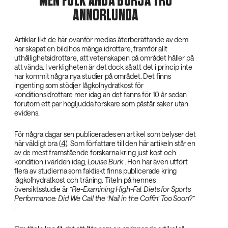
MEN FOLK ÄNDÅ BÖRJA TRO
ANNORLUNDA
Artiklar likt de här ovanför medias återberättande av dem
har skapat en bild hos många idrottare, framför allt
uthållighetsidrottare, att vetenskapen på området håller på
att vända. I verkligheten är det dock så att det i princip inte
har kommit några nya studier på området. Det finns
ingenting som stödjer lågkolhydratkost för
konditionsidrottare mer idag än det fanns för 10 år sedan
förutom ett par högljudda forskare som påstår saker utan
evidens.
För några dagar sen publicerades en artikel som belyser det
här väldigt bra (
4
). Som författare till den här artikeln står en
av de mest framstående forskarna kring just kost och
kondition i världen idag,
Louise Burk‌
. Hon har även utfört
flera av studierna som faktiskt finns publicerade kring
lågkolhydratkost och träning. Titeln på hennes
översiktsstudie är
”Re-Examining High-Fat Diets for Sports
Performance: Did We Call the ‘Nail in the Coffin’ Too Soon?”‌
.