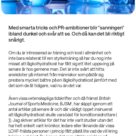
Med smarta tricks och PR-ambitioner blir "sanningen"
ibland dunkel och svår att se. Och då kan det bli riktigt
snårigt.
Om du är intresserad av träning och kost i allmänhet och
inte bara relaterat till ren styrketräning så har du nog inte
missat att lågkolhydratkost har fått sig ett litet uppsving på
senare år hos gemene man. Det är inte svårt att hitta
anekdoter på internet från människor som påstår sig
prestera mycket bättre på en lågkolhydratkost jämfört med
det som de åt tidigare, vad nu än det var.
Även vissa vetenskapliga tidskrifter och då främst
British
Journal of Sports Medicine, BJSM‌
, har släppt igenom ett
antal artiklar på senare år och där väldigt öppet insinuerat
att lågkolhydratkost skulle vara bäst för konditionsidrottare (
1
). Jag skriver artiklar för det har inte varit studier utan det
har helt enkelt varit krönikor, ledare eller liknande där vissa
LCHF-frälsta personer i princip fått påstå lite vad de vill kring