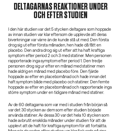
DELTAGARNAS REAKTIONER UNDER
OCH EFTER STUDIEN
I den här studien var det 5 stycken deltagare som hoppade
av innan studien var klar eftersom de upplevde att deras
biverkningar var värre än de kunde stå ut med. Den första
drog sig ut efter första månaden, hen hade då fått en
placebo. Den andra drog sig ut efter att ha haft kraftiga
symptom efter period 2 och 3 med statiner. Men personen
rapporterade inga symptom efter period 1. Den tredje
personen drog sig ur efter en månad med statiner men
hade aldrig en månad med placebo före. Den fjärde
hoppade av efter en placebomånad och hade innan det
haft symptom både med placebo och statiner. Den femte
hoppade av efter en placebomånad och rapporterade inga
större symptom under en tidigare månad med statiner.
Av de 60 deltagarna som var med i studien från början så
var det 30 stycken av dem som efter studien började
använda statiner. Av dessa 30 var det hela 10 stycken som
hade avbrutit enskilda månader under studien för att de
upplevt att de haft för kraftiga symptom för att fortsätta.
Men när de sedan efter studien var klar fick reda på sina