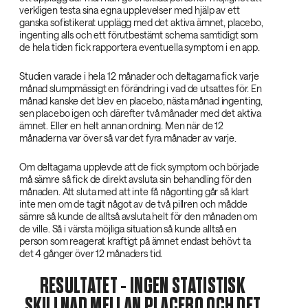
verkligen testa sina egna upplevelser med hjälp av ett
ganska sofistikerat upplägg med det aktiva ämnet, placebo,
ingenting alls och ett förutbestämt schema samtidigt som
de hela tiden fick rapportera eventuella symptom i en app.
Studien varade i hela 12 månader och deltagarna fick varje
månad slumpmässigt en förändring i vad de utsattes för. En
månad kanske det blev en placebo, nästa månad ingenting,
sen placebo igen och därefter två månader med det aktiva
ämnet. Eller en helt annan ordning. Men när de 12
månaderna var över så var det fyra månader av varje.
Om deltagarna upplevde att de fick symptom och började
må sämre så fick de direkt avsluta sin behandling för den
månaden. Att sluta med att inte få någonting går så klart
inte men om de tagit något av de två pillren och mådde
sämre så kunde de alltså avsluta helt för den månaden om
de ville. Så i värsta möjliga situation så kunde alltså en
person som reagerat kraftigt på ämnet endast behövt ta
det 4 gånger över 12 månaders tid.
RESULTATET - INGEN STATISTISK
SKILLNAD MELLAN PLACEBO OCH DET