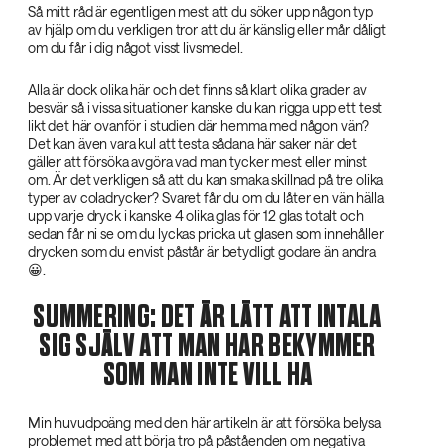
Så mitt råd är egentligen mest att du söker upp någon typ
av hjälp om du verkligen tror att du är känslig eller mår dåligt
om du får i dig något visst livsmedel.
Alla är dock olika här och det finns så klart olika grader av
besvär så i vissa situationer kanske du kan rigga upp ett test
likt det här ovanför i studien där hemma med någon vän?
Det kan även vara kul att testa sådana här saker när det
gäller att försöka avgöra vad man tycker mest eller minst
om. Är det verkligen så att du kan smaka skillnad på tre olika
typer av coladrycker? Svaret får du om du låter en vän hälla
upp varje dryck i kanske 4 olika glas för 12 glas totalt och
sedan får ni se om du lyckas pricka ut glasen som innehåller
drycken som du envist påstår är betydligt godare än andra
😀.
SUMMERING: DET ÄR LÄTT ATT INTALA
SIG SJÄLV ATT MAN HAR BEKYMMER
SOM MAN INTE VILL HA
Min huvudpoäng med den här artikeln är att försöka belysa
problemet med att börja tro på påståenden om negativa