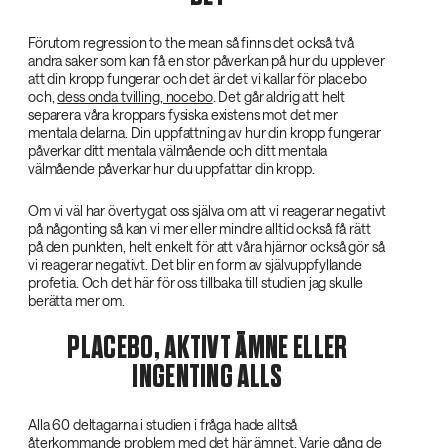
Förutom regression to the mean så finns det också två
andra saker som kan få en stor påverkan på hur du upplever
att din kropp fungerar och det är det vi kallar för placebo
och,
dess onda tvilling, nocebo
. Det går aldrig att helt
separera våra kroppars fysiska existens mot det mer
mentala delarna. Din uppfattning av hur din kropp fungerar
påverkar ditt mentala välmående och ditt mentala
välmående påverkar hur du uppfattar din kropp.
Om vi väl har övertygat oss själva om att vi reagerar negativt
på någonting så kan vi mer eller mindre alltid också få rätt
på den punkten, helt enkelt för att våra hjärnor också gör så
vi reagerar negativt. Det blir en form av självuppfyllande
profetia. Och det här för oss tillbaka till studien jag skulle
berätta mer om.
PLACEBO, AKTIVT ÄMNE ELLER
INGENTING ALLS
Alla 60 deltagarna i studien i fråga hade alltså
återkommande problem med det här ämnet. Varje gång de