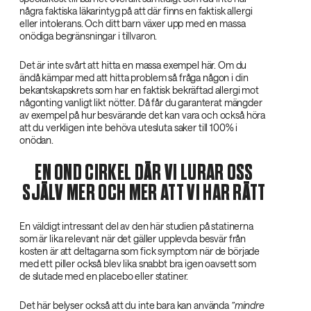
några faktiska läkarintyg på att där finns en faktisk allergi
eller intolerans. Och ditt barn växer upp med en massa
onödiga begränsningar i tillvaron.
Det är inte svårt att hitta en massa exempel här. Om du
ändå kämpar med att hitta problem så fråga någon i din
bekantskapskrets som har en faktisk bekräftad allergi mot
någonting vanligt likt nötter. Då får du garanterat mängder
av exempel på hur besvärande det kan vara och också höra
att du verkligen inte behöva utesluta saker till 100% i
onödan.
EN OND CIRKEL DÄR VI LURAR OSS
SJÄLV MER OCH MER ATT VI HAR RÄTT
En väldigt intressant del av den här studien på statinerna
som är lika relevant när det gäller upplevda besvär från
kosten är att deltagarna som fick symptom när de började
med ett piller också blev lika snabbt bra igen oavsett som
de slutade med en placebo eller statiner.
Det här belyser också att du inte bara kan använda
”mindre