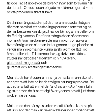
fick de i sig så upplevde de biverkningar som försvann när
de slutade. Om de sedan började med ämnet igen så kom
också problemen snart tillbaka.
Det finns många studier på det här ämnet sedan tidigare
där man har visat att nästan inga personer som tror sig ha
de här besvären kan skilja på när de får i sig ämnet eller om
de får i sig placebo. Det finns många sådan här exempel
inom nutrition med ämnen där människor tror sig vara
överkänsliga men när man testar genom att ge placebo så
verkar människorna inte kunna särskilja om de fått i sig
ämnet eller inte. Till exempel har jag skrivit om sådana
studier när det gäller
aspartam och huvudvärk
,
gluten och magbesvär
och
glutamat och svettningar/illamående
.
Men att de här studierna finns hjälper sällan människor att
acceptera att inte heller de troligen har några problem. De
accepterar lätt att en hel del
”andra människor”
kan inbilla
sig saker men de är samtidigt övertygande om att just deras
problem är verkliga.
Målet med den här nya studien var att försöka komma på
ett upplägg där man kan ge enskilda personer möjlighet att