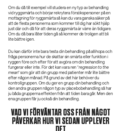
Om du då till exempel vill studera en ny typ av behandling
vid ryggsmärta och börjar rekrytera försökspersoner på en
mottagning för ryggsmärta så kan du vara ganska säker på
att de flesta personerna som kommer till dig har sökt hjälp
just där och då för att deras ryggsmärta är värre än tidigare.
Om du då bara låter tiden gå så kommer de troligen att bli
lite bättre igen.
Du kan därför inte bara testa din behandling på allihopa och
fråga personerna hur de skattar sin smärta eller funktion i
ryggen före och efter för att avgöra om din behandling
fungerar eller inte. För det kan vara ren ”
regression to the
mean”
som gör att din grupp med patienter mår lite bättre
efter någon månad. På grund av det här behöver du
kontrollgruppen. Om du ger en grupp din behandling och
den andra gruppen någon typ av placebobehandling så har
ju båda grupperna effekten från att tiden bara går. Men den
ena gruppen får ju också din behandling.
VAD VI FÖRVÄNTAR OSS FRÅN NÅGOT
PÅVERKAR HUR VI SEDAN UPPLEVER
DET