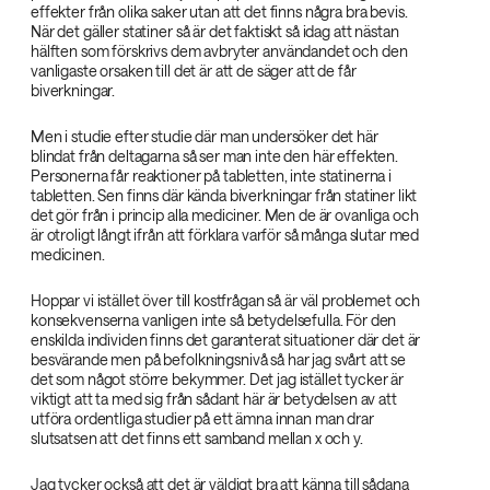
effekter från olika saker utan att det finns några bra bevis.
När det gäller statiner så är det faktiskt så idag att nästan
hälften som förskrivs dem avbryter användandet och den
vanligaste orsaken till det är att de säger att de får
biverkningar.
Men i studie efter studie där man undersöker det här
blindat från deltagarna så ser man inte den här effekten.
Personerna får reaktioner på tabletten, inte statinerna i
tabletten. Sen finns där kända biverkningar från statiner likt
det gör från i princip alla mediciner. Men de är ovanliga och
är otroligt långt ifrån att förklara varför så många slutar med
medicinen.
Hoppar vi istället över till kostfrågan så är väl problemet och
konsekvenserna vanligen inte så betydelsefulla. För den
enskilda individen finns det garanterat situationer där det är
besvärande men på befolkningsnivå så har jag svårt att se
det som något större bekymmer. Det jag istället tycker är
viktigt att ta med sig från sådant här är betydelsen av att
utföra ordentliga studier på ett ämna innan man drar
slutsatsen att det finns ett samband mellan x och y.
Jag tycker också att det är väldigt bra att känna till sådana