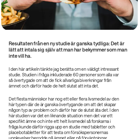
Resultaten från en ny studie är ganska tydliga: Det är
lätt att intala sig själv att man har bekymmer som man
inte vill ha.
I den här artikeln tänkte jag berätta om en väldigt intressant
studie. Studien i fråga inkluderade 60 personer som alla var
så övertygade om att de fick allvarliga biverkningar från
ämnet och därför hade de helt slutat att inta det.
Det flesta människor har nog ett eller flera livsmedel av den
här typen där de är ganska övertygande om att det skapar
någon typ av problem och därför har de slutat äta det. I den
här studien var det en liknande situation men det var ett
specifikt ämne och inte ett helt livsmedel så forskarna i
fråga kunde därför rigga upp en studie med tabletter och
placebotabletter för att testa om försökspersonernas
upplevelser berodde på ämnet eller på förväntningar.