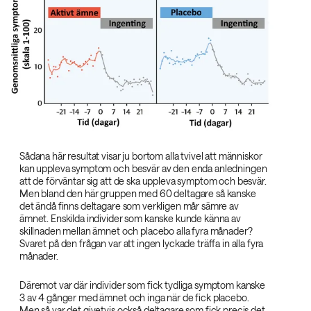
Sådana här resultat visar ju bortom alla tvivel att människor
kan uppleva symptom och besvär av den enda anledningen
att de förväntar sig att de ska uppleva symptom och besvär.
Men bland den här gruppen med 60 deltagare så kanske
det ändå finns deltagare som verkligen mår sämre av
ämnet. Enskilda individer som kanske kunde känna av
skillnaden mellan ämnet och placebo alla fyra månader?
Svaret på den frågan var att ingen lyckade träffa in alla fyra
månader.
Däremot var där individer som fick tydliga symptom kanske
3 av 4 gånger med ämnet och inga när de fick placebo.
Men så var det givetvis också deltagare som fick precis det