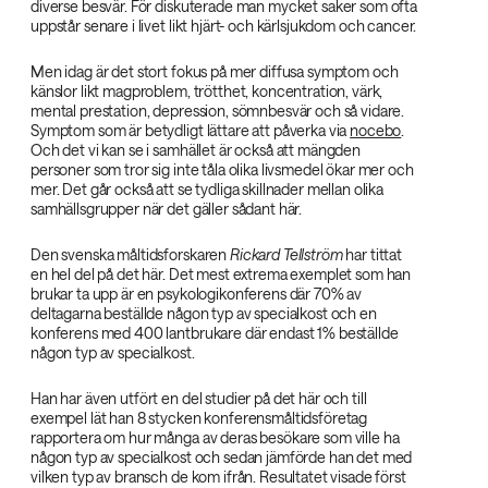
diverse besvär. För diskuterade man mycket saker som ofta
uppstår senare i livet likt hjärt- och kärlsjukdom och cancer.
Men idag är det stort fokus på mer diffusa symptom och
känslor likt magproblem, trötthet, koncentration, värk,
mental prestation, depression, sömnbesvär och så vidare.
Symptom som är betydligt lättare att påverka via
nocebo
.
Och det vi kan se i samhället är också att mängden
personer som tror sig inte tåla olika livsmedel ökar mer och
mer. Det går också att se tydliga skillnader mellan olika
samhällsgrupper när det gäller sådant här.
Den svenska måltidsforskaren
Rickard Tellström
har tittat
en hel del på det här. Det mest extrema exemplet som han
brukar ta upp är en psykologikonferens där 70% av
deltagarna beställde någon typ av specialkost och en
konferens med 400 lantbrukare där endast 1% beställde
någon typ av specialkost.
Han har även utfört en del studier på det här och till
exempel lät han 8 stycken konferensmåltidsföretag
rapportera om hur många av deras besökare som ville ha
någon typ av specialkost och sedan jämförde han det med
vilken typ av bransch de kom ifrån. Resultatet visade först