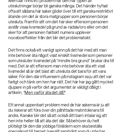
Men där finns ett problem när den här typen av
uteslutningar börjar bli ganska många. Det händer hyfsat
ofta att sådana här saker glider över till ett ganska restriktivt
ätande om det är stora matgrupper som personen börjar
utesluta. Framför allt om det här sker eftersom personen
avstår vissa livsmedel på grund av rädsla/oro eller om det
sker för att personen faktiskt numera upplever
noceboeffekter från det blir det problematiskt.
Det finns också ett vanligt spinn på det här med att man
inte behöver äta något visst enskilt livsmedel som personer
som utesluter livsmedel på ”mindre bra grund” brukar dra till
med. Det är att eftersom man inte behöver äta ett visst
livsmedel så är det bäst att utesluta det bara för att vara
säker. För den där influensern på instagram sa ju att det var
farligt och tänk om hen har rätt. Det här har jag gått mycket
djupare in på varför det argumentet är väldigt dåligt i
artikeln, ”
Men varför äta det då?
”.
Ett annat uppenbart problem med de här sakerna är ju att
du riskerar att föra över din påhittade matintolerans till
andra. Kanske blir det så att också ditt barn intalar sig att
hen inte heller tål att äta det där. Så behöver du helt
plötsligt bli den där jobbiga föräldern som ska beställa
specialkost till barnet överallt samtidigt som du inte har