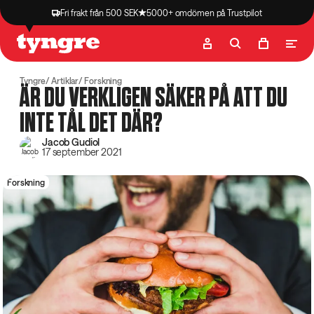
Fri frakt från 500 SEK
5000+ omdömen på Trustpilot
Butik
Recept
Podcast
Artiklar
Tyngre
Artiklar
Forskning
ÄR DU VERKLIGEN SÄKER PÅ ATT DU
INTE TÅL DET DÄR?
Jacob Gudiol
17 september 2021
Forskning