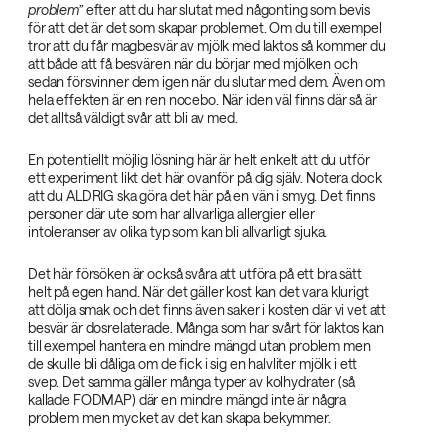
problem”
efter att du har slutat med någonting som bevis
för att det är det som skapar problemet. Om du till exempel
tror att du får magbesvär av mjölk med laktos så kommer du
att både att få besvären när du börjar med mjölken och
sedan försvinner dem igen när du slutar med dem. Även om
hela effekten är en ren nocebo. När iden väl finns där så är
det alltså väldigt svår att bli av med.
En potentiellt möjlig lösning här är helt enkelt att du utför
ett experiment likt det här ovanför på dig själv. Notera dock
att du ALDRIG ska göra det här på en vän i smyg. Det finns
personer där ute som har allvarliga allergier eller
intoleranser av olika typ som kan bli allvarligt sjuka.
Det här försöken är också svåra att utföra på ett bra sätt
helt på egen hand. När det gäller kost kan det vara klurigt
att dölja smak och det finns även saker i kosten där vi vet att
besvär är dosrelaterade. Många som har svårt för laktos kan
till exempel hantera en mindre mängd utan problem men
de skulle bli dåliga om de fick i sig en halvliter mjölk i ett
svep. Det samma gäller många typer av kolhydrater (så
kallade FODMAP) där en mindre mängd inte är några
problem men mycket av det kan skapa bekymmer.