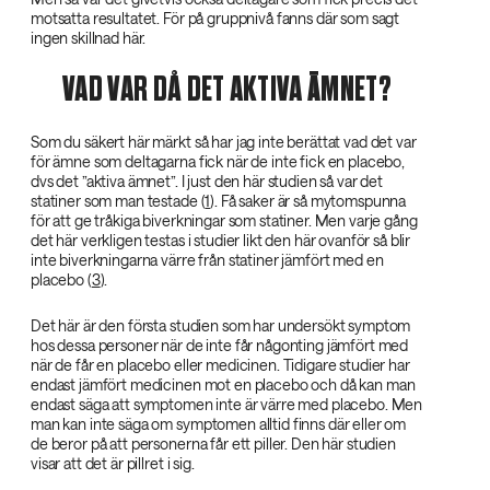
motsatta resultatet. För på gruppnivå fanns där som sagt
ingen skillnad här.
VAD VAR DÅ DET AKTIVA ÄMNET?
Som du säkert här märkt så har jag inte berättat vad det var
för ämne som deltagarna fick när de inte fick en placebo,
dvs det ”aktiva ämnet”. I just den här studien så var det
statiner som man testade (
1
). Få saker är så mytomspunna
för att ge tråkiga biverkningar som statiner. Men varje gång
det här verkligen testas i studier likt den här ovanför så blir
inte biverkningarna värre från statiner jämfört med en
placebo (
3
).
Det här är den första studien som har undersökt symptom
hos dessa personer när de inte får någonting jämfört med
när de får en placebo eller medicinen. Tidigare studier har
endast jämfört medicinen mot en placebo och då kan man
endast säga att symptomen inte är värre med placebo. Men
man kan inte säga om symptomen alltid finns där eller om
de beror på att personerna får ett piller. Den här studien
visar att det är pillret i sig.