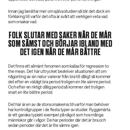
Innan jag berättar mer om själva studien så blir det dock en
förklaring till varför det ofta är svårt att verkligen veta vad
som orsakar vad.
FOLK SLUTAR MED SAKER NÄR DE MÅR
SOM SÄMST OCH BÖRJAR IBLAND MED
DET IGEN NÄR DE MÅR BÄTTRE
Det finns ett allmänt fenomen som kallas för regression to
the mean. Det här uttrycket beskriver situationen att om
någonting av sin natur varierar från bra till dåligt så kommer
det efter en väldigt bra period troligen en lite sämre period.
Och efter en riktigt dålig period så kommer det troligen
snart en lite bättre period.
Det här är en av de stora orsakerna till varför man behöver
har kontrollgrupper i de flesta typer av studier. Ryggsmärta
är ett ganska typiskt exempel på något som hos många
människor går i vågor. De har perioder där det är bra och
sedan perioder där det är lite sämre igen.