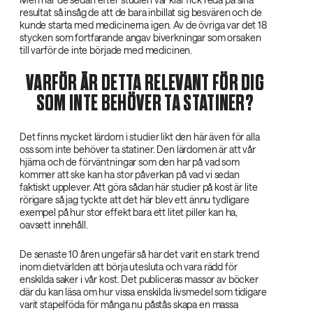
resultat så insåg de att de bara inbillat sig besvären och de
kunde starta med medicinerna igen. Av de övriga var det 18
stycken som fortfarande angav biverkningar som orsaken
till varför de inte började med medicinen.
VARFÖR ÄR DETTA RELEVANT FÖR DIG
SOM INTE BEHÖVER TA STATINER?
Det finns mycket lärdom i studier likt den här även för alla
oss som inte behöver ta statiner. Den lärdomen är att vår
hjärna och de förväntningar som den har på vad som
kommer att ske kan ha stor påverkan på vad vi sedan
faktiskt upplever. Att göra sådan här studier på kost är lite
rörigare så jag tyckte att det här blev ett ännu tydligare
exempel på hur stor effekt bara ett litet piller kan ha,
oavsett innehåll.
De senaste 10 åren ungefär så har det varit en stark trend
inom dietvärlden att börja utesluta och vara rädd för
enskilda saker i vår kost. Det publiceras massor av böcker
där du kan läsa om hur vissa enskilda livsmedel som tidigare
varit stapelföda för många nu påstås skapa en massa