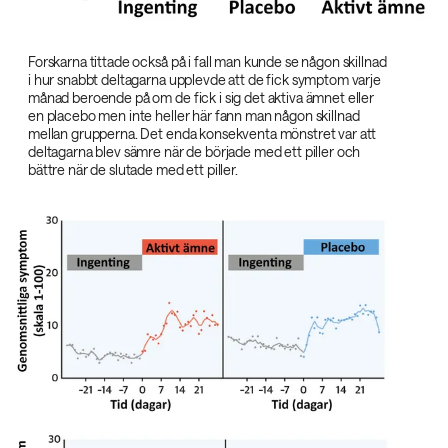
Forskarna tittade också på i fall man kunde se någon skillnad
i hur snabbt deltagarna upplevde att de fick symptom varje
månad beroende på om de fick i sig det aktiva ämnet eller
en placebo men inte heller här fann man någon skillnad
mellan grupperna. Det enda konsekventa mönstret var att
deltagarna blev sämre när de började med ett piller och
bättre när de slutade med ett piller.