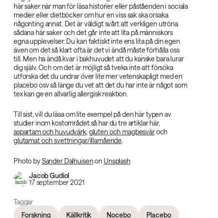
här saker när man för läsa historier eller påståenden i sociala
medier eller dietböcker om hur en viss sak ska orsaka
någonting annat. Det är väldigt svårt att verkligen utröna
sådana här saker och det går inte att lita på människors
egna upplevelser. Du kan faktiskt inte ens lita på din egen
även om det så klart ofta är det vi ändå måste förhålla oss
till. Men ha ändå kvar i bakhuvudet att du kanske bara lurar
dig själv. Och om det är möjligt så tveka inte att försöka
utforska det du undrar över lite mer vetenskapligt med en
placebo osv så länge du vet att det du har inte är något som
tex kan ge en allvarlig allergisk reaktion.
Till sist, vill du läsa om lite exempel på den här typen av
studier inom kostområdet så har du tre artiklar här,
aspartam och huvudvärk
,
gluten och magbesvär
och
glutamat och svettningar/illamående
.
Photo by
Sander Dalhuisen
on
Unsplash
Jacob Gudiol
17 september 2021
Taggar
Forskning
Källkritik
Nocebo
Placebo