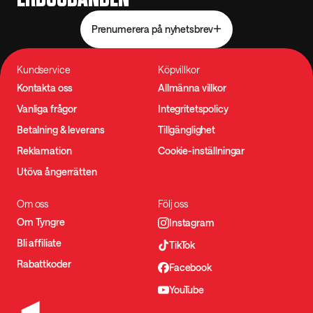
Prenumerera på nyhetsbrev
Kundservice
Köpvillkor
Kontakta oss
Allmänna villkor
Vanliga frågor
Integritetspolicy
Betalning & leverans
Tillgänglighet
Reklamation
Cookie-inställningar
Utöva ångerrätten
Om oss
Följ oss
Om Tyngre
Instagram
Bli affiliate
TikTok
Rabattkoder
Facebook
YouTube