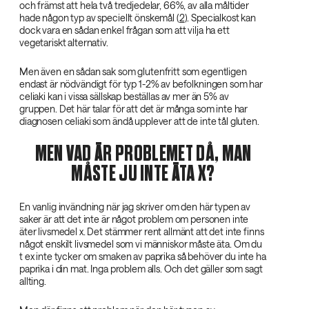
och främst att hela två tredjedelar, 66%, av alla måltider
hade någon typ av speciellt önskemål (
2
). Specialkost kan
dock vara en sådan enkel frågan som att vilja ha ett
vegetariskt alternativ.
Men även en sådan sak som glutenfritt som egentligen
endast är nödvändigt för typ 1-2% av befolkningen som har
celiaki kan i vissa sällskap beställas av mer än 5% av
gruppen. Det här talar för att det är många som inte har
diagnosen celiaki som ändå upplever att de inte tål gluten.
MEN VAD ÄR PROBLEMET DÅ, MAN
MÅSTE JU INTE ÄTA X?
En vanlig invändning när jag skriver om den här typen av
saker är att det inte är något problem om personen inte
äter livsmedel x. Det stämmer rent allmänt att det inte finns
något enskilt livsmedel som vi människor måste äta. Om du
t ex inte tycker om smaken av paprika så behöver du inte ha
paprika i din mat. Inga problem alls. Och det gäller som sagt
allting.